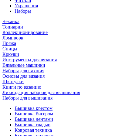
Фитили
Украшения
Наборы
Чеканка
Топиарии
Коллекционирование
Лэмпворк
Пряжа
Спицы
Крючки
Инструменты для вязания
Вязальные машинки
Наборы для вязания
Основы для вязания
Шкатулки
Книги по вязанию
Ликвидация наборов для вышивания
Наборы для вышивания
Вышивка крестом
Вышивка бисером
Вышивка лентами
Вышивка гладью
Ковровая техника
Вышивка подушек