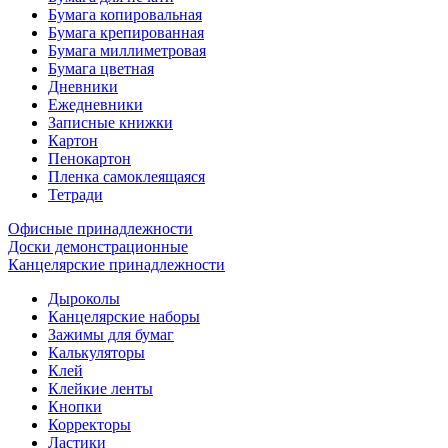
Бумага копировальная
Бумага крепированная
Бумага миллиметровая
Бумага цветная
Дневники
Ежедневники
Записные книжки
Картон
Пенокартон
Пленка самоклеящаяся
Тетради
Офисные принадлежности
Доски демонстрационные
Канцелярские принадлежности
Дыроколы
Канцелярские наборы
Зажимы для бумаг
Калькуляторы
Клей
Клейкие ленты
Кнопки
Корректоры
Ластики