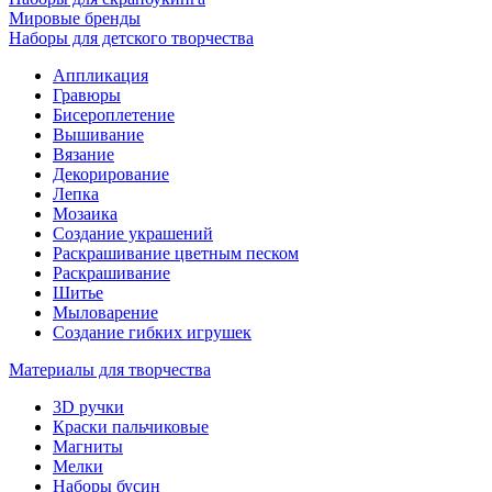
Мировые бренды
Наборы для детского творчества
Аппликация
Гравюры
Бисероплетение
Вышивание
Вязание
Декорирование
Лепка
Мозаика
Создание украшений
Раскрашивание цветным песком
Раскрашивание
Шитье
Мыловарение
Создание гибких игрушек
Материалы для творчества
3D ручки
Краски пальчиковые
Магниты
Мелки
Наборы бусин