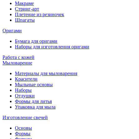
Макраме
Стринг-арт
Плетение из резиночек
Шпагаты
Оригами
Бумага для оригами
Наборы для изготовления оригами
Работа с кожей
Мыловарение
Материалы для мыловарения
Красители
Мыльные основы
Наборы
Отдушки
Формы для литья
Упаковка для мыла
Изготовление свечей
Основы
Формы