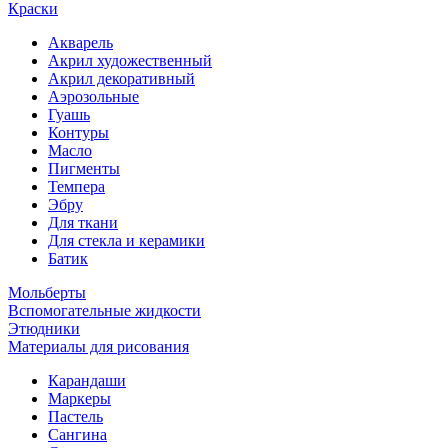
Краски
Акварель
Акрил художественный
Акрил декоративный
Аэрозольные
Гуашь
Контуры
Масло
Пигменты
Темпера
Эбру
Для ткани
Для стекла и керамики
Батик
Мольберты
Вспомогательные жидкости
Этюдники
Материалы для рисования
Карандаши
Маркеры
Пастель
Сангина