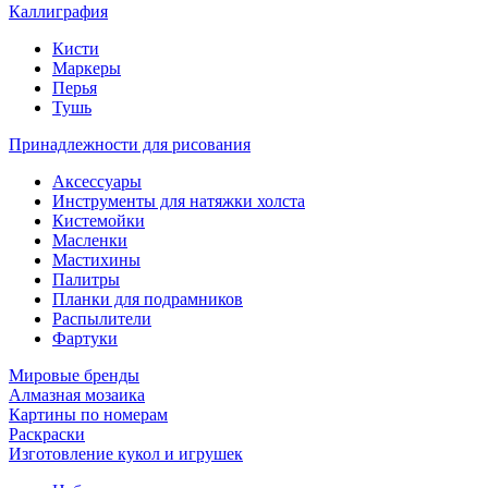
Каллиграфия
Кисти
Маркеры
Перья
Тушь
Принадлежности для рисования
Аксессуары
Инструменты для натяжки холста
Кистемойки
Масленки
Мастихины
Палитры
Планки для подрамников
Распылители
Фартуки
Мировые бренды
Алмазная мозаика
Картины по номерам
Раскраски
Изготовление кукол и игрушек