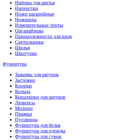
Наборы для шитья
Наперстки
Ножи раскройные
Ножницы
Измерительные ленты
Органайзеры
Принадлежности для кроя
Светильники
Шилья
Шкатулки
Фурнитура
Зажимы для шнуров
Застежки
Кнопки
Кольца
Концевики для шнуров
Люверсы
Молнии
Пряжки
Пуговицы
Фурнитура для белья
Фурнитура для одежды
Фурнитура для сумок