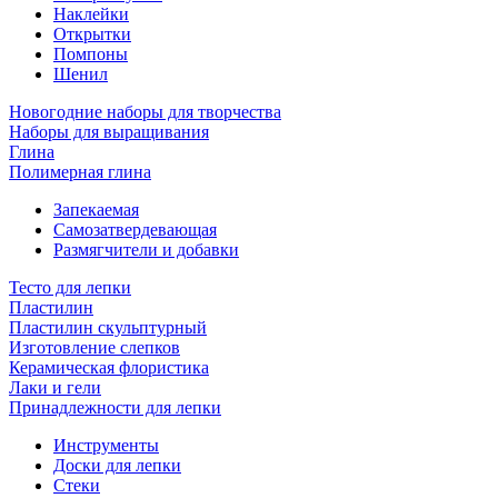
Наклейки
Открытки
Помпоны
Шенил
Новогодние наборы для творчества
Наборы для выращивания
Глина
Полимерная глина
Запекаемая
Самозатвердевающая
Размягчители и добавки
Тесто для лепки
Пластилин
Пластилин скульптурный
Изготовление слепков
Керамическая флористика
Лаки и гели
Принадлежности для лепки
Инструменты
Доски для лепки
Стеки