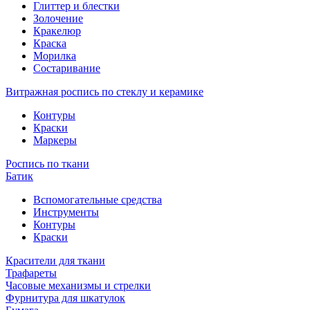
Глиттер и блестки
Золочение
Кракелюр
Краска
Морилка
Состаривание
Витражная роспись по стеклу и керамике
Контуры
Краски
Маркеры
Роспись по ткани
Батик
Вспомогательные средства
Инструменты
Контуры
Краски
Красители для ткани
Трафареты
Часовые механизмы и стрелки
Фурнитура для шкатулок