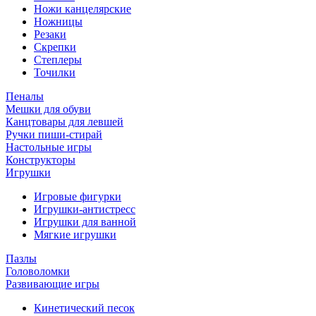
Ножи канцелярские
Ножницы
Резаки
Скрепки
Степлеры
Точилки
Пеналы
Мешки для обуви
Канцтовары для левшей
Ручки пиши-стирай
Настольные игры
Конструкторы
Игрушки
Игровые фигурки
Игрушки-антистресс
Игрушки для ванной
Мягкие игрушки
Пазлы
Головоломки
Развивающие игры
Кинетический песок