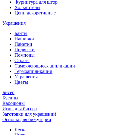
Фурнитура для штор
Хольнитены
Цепи декоративные
Украшения
Банты
Нашивки
Пайетки
Подвески
Помпоны
Стразы
Самоклеющиеся аппликации
Термоаппликации
Украшения
Цветы
Бисер
Бусины
Кабошоны
Иглы для бисера
Заготовки для украшений
Основы для бижутерии
Леска