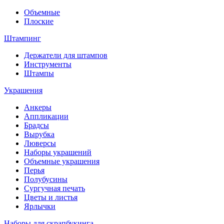
Объемные
Плоские
Штампинг
Держатели для штампов
Инструменты
Штампы
Украшения
Анкеры
Аппликации
Брадсы
Вырубка
Люверсы
Наборы украшений
Объемные украшения
Перья
Полубусины
Сургучная печать
Цветы и листья
Ярлычки
Наборы для скрапбукинга