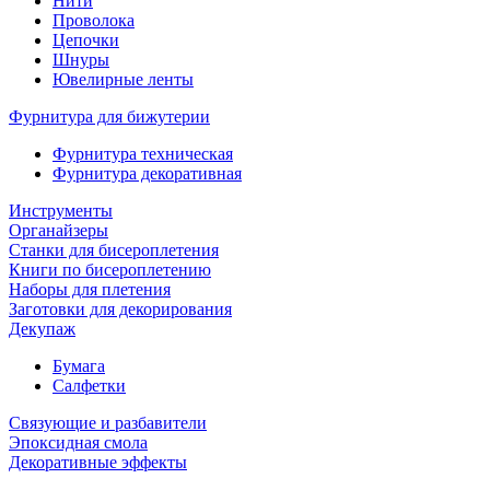
Нити
Проволока
Цепочки
Шнуры
Ювелирные ленты
Фурнитура для бижутерии
Фурнитура техническая
Фурнитура декоративная
Инструменты
Органайзеры
Станки для бисероплетения
Книги по бисероплетению
Наборы для плетения
Заготовки для декорирования
Декупаж
Бумага
Салфетки
Связующие и разбавители
Эпоксидная смола
Декоративные эффекты