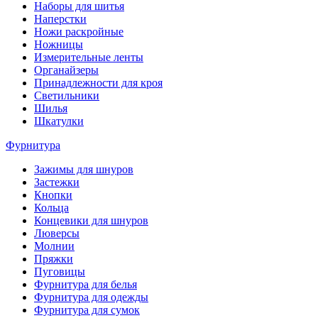
Наборы для шитья
Наперстки
Ножи раскройные
Ножницы
Измерительные ленты
Органайзеры
Принадлежности для кроя
Светильники
Шилья
Шкатулки
Фурнитура
Зажимы для шнуров
Застежки
Кнопки
Кольца
Концевики для шнуров
Люверсы
Молнии
Пряжки
Пуговицы
Фурнитура для белья
Фурнитура для одежды
Фурнитура для сумок