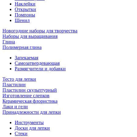
Наклейки
Открытки
Помпоны
Шенил
Новогодние наборы для творчества
Наборы для выращивания
Глина
Полимерная глина
Запекаемая
Самозатвердевающая
Размягчители и добавки
Тесто для лепки
Пластилин
Пластилин скульптурный
Изготовление слепков
Керамическая флористика
Лаки и гели
Принадлежности для лепки
Инструменты
Доски для лепки
Стеки