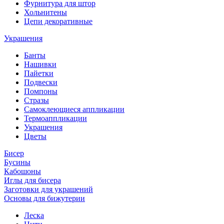
Фурнитура для штор
Хольнитены
Цепи декоративные
Украшения
Банты
Нашивки
Пайетки
Подвески
Помпоны
Стразы
Самоклеющиеся аппликации
Термоаппликации
Украшения
Цветы
Бисер
Бусины
Кабошоны
Иглы для бисера
Заготовки для украшений
Основы для бижутерии
Леска