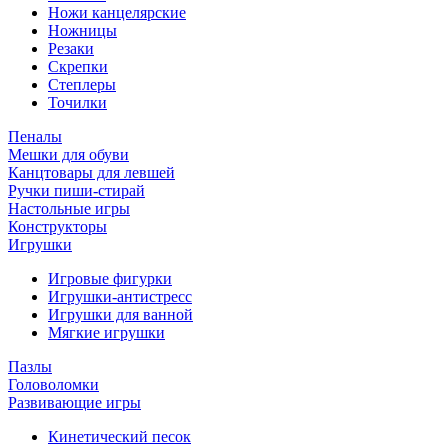
Ножи канцелярские
Ножницы
Резаки
Скрепки
Степлеры
Точилки
Пеналы
Мешки для обуви
Канцтовары для левшей
Ручки пиши-стирай
Настольные игры
Конструкторы
Игрушки
Игровые фигурки
Игрушки-антистресс
Игрушки для ванной
Мягкие игрушки
Пазлы
Головоломки
Развивающие игры
Кинетический песок