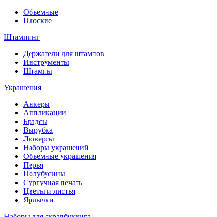
Объемные
Плоские
Штампинг
Держатели для штампов
Инструменты
Штампы
Украшения
Анкеры
Аппликации
Брадсы
Вырубка
Люверсы
Наборы украшений
Объемные украшения
Перья
Полубусины
Сургучная печать
Цветы и листья
Ярлычки
Наборы для скрапбукинга