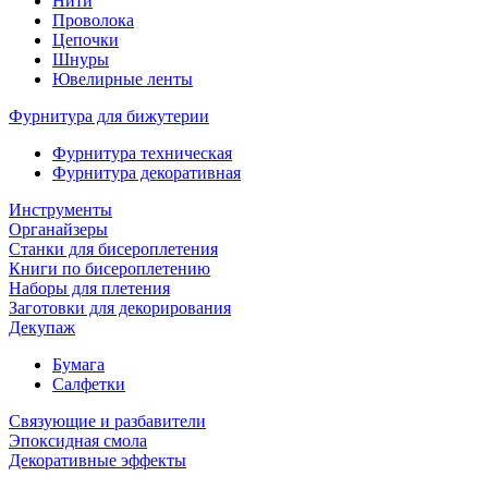
Нити
Проволока
Цепочки
Шнуры
Ювелирные ленты
Фурнитура для бижутерии
Фурнитура техническая
Фурнитура декоративная
Инструменты
Органайзеры
Станки для бисероплетения
Книги по бисероплетению
Наборы для плетения
Заготовки для декорирования
Декупаж
Бумага
Салфетки
Связующие и разбавители
Эпоксидная смола
Декоративные эффекты