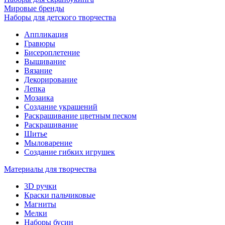
Мировые бренды
Наборы для детского творчества
Аппликация
Гравюры
Бисероплетение
Вышивание
Вязание
Декорирование
Лепка
Мозаика
Создание украшений
Раскрашивание цветным песком
Раскрашивание
Шитье
Мыловарение
Создание гибких игрушек
Материалы для творчества
3D ручки
Краски пальчиковые
Магниты
Мелки
Наборы бусин