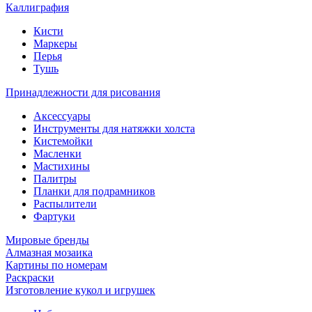
Каллиграфия
Кисти
Маркеры
Перья
Тушь
Принадлежности для рисования
Аксессуары
Инструменты для натяжки холста
Кистемойки
Масленки
Мастихины
Палитры
Планки для подрамников
Распылители
Фартуки
Мировые бренды
Алмазная мозаика
Картины по номерам
Раскраски
Изготовление кукол и игрушек