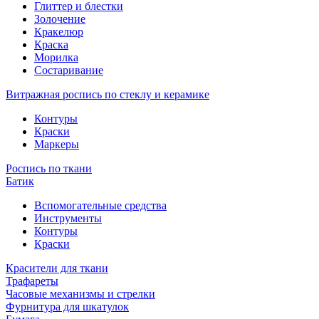
Глиттер и блестки
Золочение
Кракелюр
Краска
Морилка
Состаривание
Витражная роспись по стеклу и керамике
Контуры
Краски
Маркеры
Роспись по ткани
Батик
Вспомогательные средства
Инструменты
Контуры
Краски
Красители для ткани
Трафареты
Часовые механизмы и стрелки
Фурнитура для шкатулок