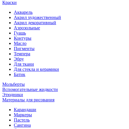
Краски
Акварель
Акрил художественный
Акрил декоративный
Аэрозольные
Гуашь
Контуры
Масло
Пигменты
Темпера
Эбру
Для ткани
Для стекла и керамики
Батик
Мольберты
Вспомогательные жидкости
Этюдники
Материалы для рисования
Карандаши
Маркеры
Пастель
Сангина