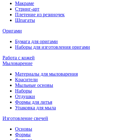
Макраме
Стринг-арт
Плетение из резиночек
Шпагаты
Оригами
Бумага для оригами
Наборы для изготовления оригами
Работа с кожей
Мыловарение
Материалы для мыловарения
Красители
Мыльные основы
Наборы
Отдушки
Формы для литья
Упаковка для мыла
Изготовление свечей
Основы
Формы