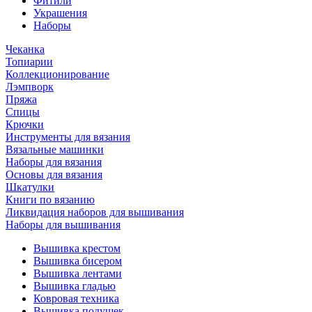
Фитили
Украшения
Наборы
Чеканка
Топиарии
Коллекционирование
Лэмпворк
Пряжа
Спицы
Крючки
Инструменты для вязания
Вязальные машинки
Наборы для вязания
Основы для вязания
Шкатулки
Книги по вязанию
Ликвидация наборов для вышивания
Наборы для вышивания
Вышивка крестом
Вышивка бисером
Вышивка лентами
Вышивка гладью
Ковровая техника
Вышивка подушек