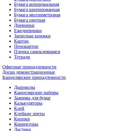
Бумага копировальная
Бумага крепированная
Бумага миллиметровая
Бумага цветная
Дневники
Ежедневники
Записные книжки
Картон
Пенокартон
Пленка самоклеящаяся
Тетради
Офисные принадлежности
Доски демонстрационные
Канцелярские принадлежности
Дыроколы
Канцелярские наборы
Зажимы для бумаг
Калькуляторы
Клей
Клейкие ленты
Кнопки
Корректоры
Ластики