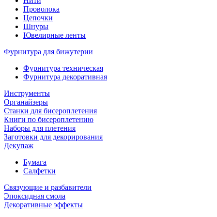
Нити
Проволока
Цепочки
Шнуры
Ювелирные ленты
Фурнитура для бижутерии
Фурнитура техническая
Фурнитура декоративная
Инструменты
Органайзеры
Станки для бисероплетения
Книги по бисероплетению
Наборы для плетения
Заготовки для декорирования
Декупаж
Бумага
Салфетки
Связующие и разбавители
Эпоксидная смола
Декоративные эффекты