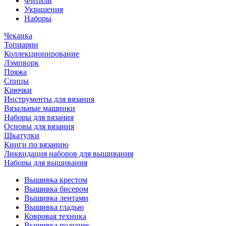
Фитили
Украшения
Наборы
Чеканка
Топиарии
Коллекционирование
Лэмпворк
Пряжа
Спицы
Крючки
Инструменты для вязания
Вязальные машинки
Наборы для вязания
Основы для вязания
Шкатулки
Книги по вязанию
Ликвидация наборов для вышивания
Наборы для вышивания
Вышивка крестом
Вышивка бисером
Вышивка лентами
Вышивка гладью
Ковровая техника
Вышивка подушек