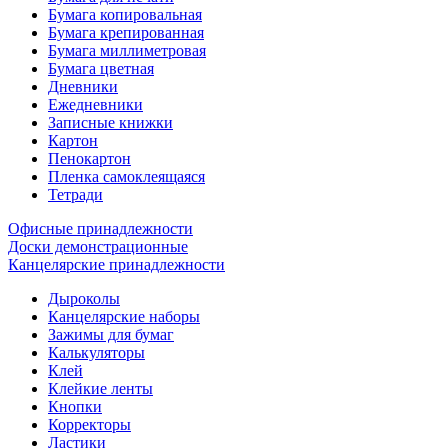
Бумага копировальная
Бумага крепированная
Бумага миллиметровая
Бумага цветная
Дневники
Ежедневники
Записные книжки
Картон
Пенокартон
Пленка самоклеящаяся
Тетради
Офисные принадлежности
Доски демонстрационные
Канцелярские принадлежности
Дыроколы
Канцелярские наборы
Зажимы для бумаг
Калькуляторы
Клей
Клейкие ленты
Кнопки
Корректоры
Ластики