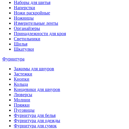
Наборы для шитья
Наперстки
Ножи раскройные
Ножницы
Измерительные ленты
Органайзеры
Принадлежности для кроя
Светильники
Шилья
Шкатулки
Фурнитура
Зажимы для шнуров
Застежки
Кнопки
Кольца
Концевики для шнуров
Люверсы
Молнии
Пряжки
Пуговицы
Фурнитура для белья
Фурнитура для одежды
Фурнитура для сумок