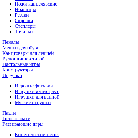
Ножи канцелярские
Ножницы
Резаки
Скрепки
Степлеры
Точилки
Пеналы
Мешки для обуви
Канцтовары для левшей
Ручки пиши-стирай
Настольные игры
Конструкторы
Игрушки
Игровые фигурки
Игрушки-антистресс
Игрушки для ванной
Мягкие игрушки
Пазлы
Головоломки
Развивающие игры
Кинетический песок