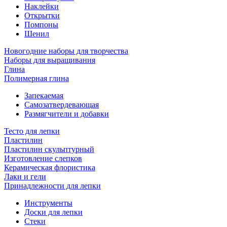
Наклейки
Открытки
Помпоны
Шенил
Новогодние наборы для творчества
Наборы для выращивания
Глина
Полимерная глина
Запекаемая
Самозатвердевающая
Размягчители и добавки
Тесто для лепки
Пластилин
Пластилин скульптурный
Изготовление слепков
Керамическая флористика
Лаки и гели
Принадлежности для лепки
Инструменты
Доски для лепки
Стеки