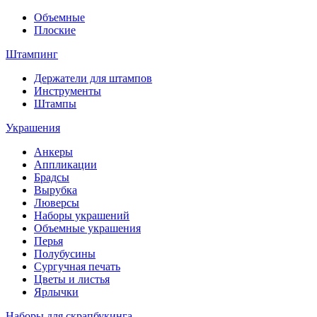
Объемные
Плоские
Штампинг
Держатели для штампов
Инструменты
Штампы
Украшения
Анкеры
Аппликации
Брадсы
Вырубка
Люверсы
Наборы украшений
Объемные украшения
Перья
Полубусины
Сургучная печать
Цветы и листья
Ярлычки
Наборы для скрапбукинга