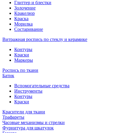
Глиттер и блестки
Золочение
Кракелюр
Краска
Морилка
Состаривание
Витражная роспись по стеклу и керамике
Контуры
Краски
Маркеры
Роспись по ткани
Батик
Вспомогательные средства
Инструменты
Контуры
Краски
Красители для ткани
Трафареты
Часовые механизмы и стрелки
Фурнитура для шкатулок