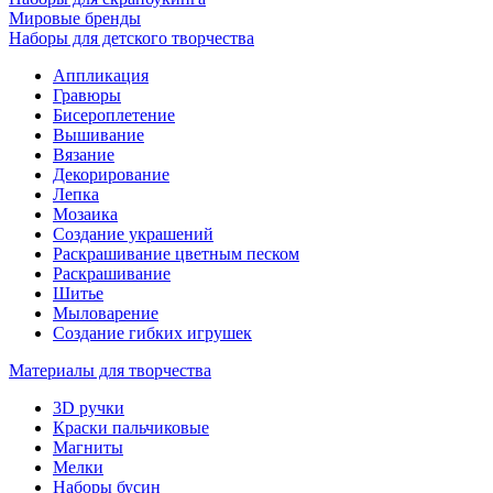
Мировые бренды
Наборы для детского творчества
Аппликация
Гравюры
Бисероплетение
Вышивание
Вязание
Декорирование
Лепка
Мозаика
Создание украшений
Раскрашивание цветным песком
Раскрашивание
Шитье
Мыловарение
Создание гибких игрушек
Материалы для творчества
3D ручки
Краски пальчиковые
Магниты
Мелки
Наборы бусин