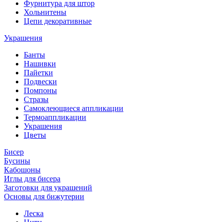
Фурнитура для штор
Хольнитены
Цепи декоративные
Украшения
Банты
Нашивки
Пайетки
Подвески
Помпоны
Стразы
Самоклеющиеся аппликации
Термоаппликации
Украшения
Цветы
Бисер
Бусины
Кабошоны
Иглы для бисера
Заготовки для украшений
Основы для бижутерии
Леска