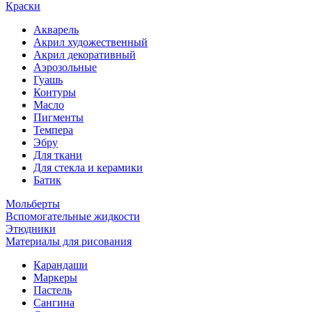
Краски
Акварель
Акрил художественный
Акрил декоративный
Аэрозольные
Гуашь
Контуры
Масло
Пигменты
Темпера
Эбру
Для ткани
Для стекла и керамики
Батик
Мольберты
Вспомогательные жидкости
Этюдники
Материалы для рисования
Карандаши
Маркеры
Пастель
Сангина