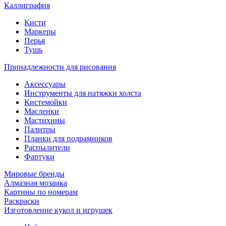
Каллиграфия
Кисти
Маркеры
Перья
Тушь
Принадлежности для рисования
Аксессуары
Инструменты для натяжки холста
Кистемойки
Масленки
Мастихины
Палитры
Планки для подрамников
Распылители
Фартуки
Мировые бренды
Алмазная мозаика
Картины по номерам
Раскраски
Изготовление кукол и игрушек