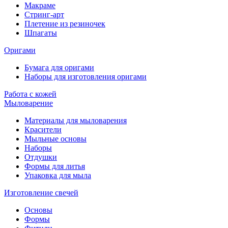
Макраме
Стринг-арт
Плетение из резиночек
Шпагаты
Оригами
Бумага для оригами
Наборы для изготовления оригами
Работа с кожей
Мыловарение
Материалы для мыловарения
Красители
Мыльные основы
Наборы
Отдушки
Формы для литья
Упаковка для мыла
Изготовление свечей
Основы
Формы