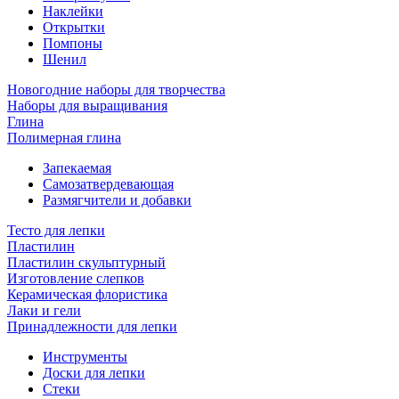
Наклейки
Открытки
Помпоны
Шенил
Новогодние наборы для творчества
Наборы для выращивания
Глина
Полимерная глина
Запекаемая
Самозатвердевающая
Размягчители и добавки
Тесто для лепки
Пластилин
Пластилин скульптурный
Изготовление слепков
Керамическая флористика
Лаки и гели
Принадлежности для лепки
Инструменты
Доски для лепки
Стеки