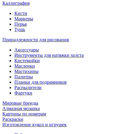
Каллиграфия
Кисти
Маркеры
Перья
Тушь
Принадлежности для рисования
Аксессуары
Инструменты для натяжки холста
Кистемойки
Масленки
Мастихины
Палитры
Планки для подрамников
Распылители
Фартуки
Мировые бренды
Алмазная мозаика
Картины по номерам
Раскраски
Изготовление кукол и игрушек