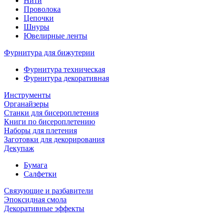
Нити
Проволока
Цепочки
Шнуры
Ювелирные ленты
Фурнитура для бижутерии
Фурнитура техническая
Фурнитура декоративная
Инструменты
Органайзеры
Станки для бисероплетения
Книги по бисероплетению
Наборы для плетения
Заготовки для декорирования
Декупаж
Бумага
Салфетки
Связующие и разбавители
Эпоксидная смола
Декоративные эффекты