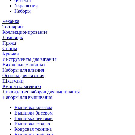
Фитили
Украшения
Наборы
Чеканка
Топиарии
Коллекционирование
Лэмпворк
Пряжа
Спицы
Крючки
Инструменты для вязания
Вязальные машинки
Наборы для вязания
Основы для вязания
Шкатулки
Книги по вязанию
Ликвидация наборов для вышивания
Наборы для вышивания
Вышивка крестом
Вышивка бисером
Вышивка лентами
Вышивка гладью
Ковровая техника
Вышивка подушек