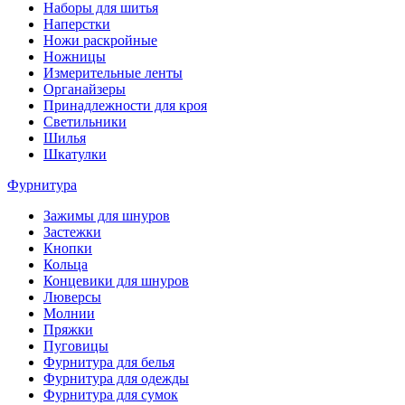
Наборы для шитья
Наперстки
Ножи раскройные
Ножницы
Измерительные ленты
Органайзеры
Принадлежности для кроя
Светильники
Шилья
Шкатулки
Фурнитура
Зажимы для шнуров
Застежки
Кнопки
Кольца
Концевики для шнуров
Люверсы
Молнии
Пряжки
Пуговицы
Фурнитура для белья
Фурнитура для одежды
Фурнитура для сумок