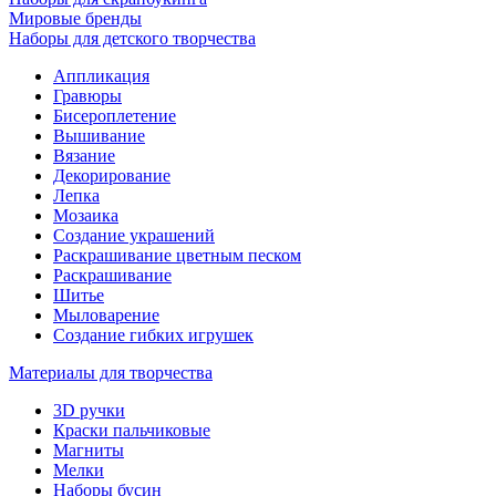
Мировые бренды
Наборы для детского творчества
Аппликация
Гравюры
Бисероплетение
Вышивание
Вязание
Декорирование
Лепка
Мозаика
Создание украшений
Раскрашивание цветным песком
Раскрашивание
Шитье
Мыловарение
Создание гибких игрушек
Материалы для творчества
3D ручки
Краски пальчиковые
Магниты
Мелки
Наборы бусин