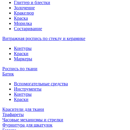
Глиттер и блестки
Золочение
Кракелюр
Краска
Морилка
Состаривание
Витражная роспись по стеклу и керамике
Контуры
Краски
Маркеры
Роспись по ткани
Батик
Вспомогательные средства
Инструменты
Контуры
Краски
Красители для ткани
Трафареты
Часовые механизмы и стрелки
Фурнитура для шкатулок