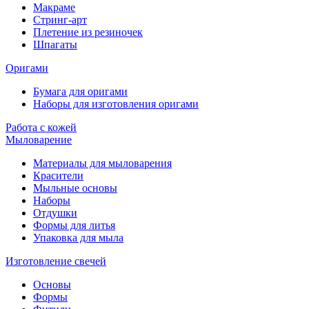
Макраме
Стринг-арт
Плетение из резиночек
Шпагаты
Оригами
Бумага для оригами
Наборы для изготовления оригами
Работа с кожей
Мыловарение
Материалы для мыловарения
Красители
Мыльные основы
Наборы
Отдушки
Формы для литья
Упаковка для мыла
Изготовление свечей
Основы
Формы