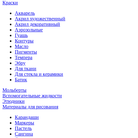
Краски
Акварель
Акрил художественный
Акрил декоративный
Аэрозольные
Гуашь
Контуры
Масло
Пигменты
Темпера
Эбру
Для ткани
Для стекла и керамики
Батик
Мольберты
Вспомогательные жидкости
Этюдники
Материалы для рисования
Карандаши
Маркеры
Пастель
Сангина