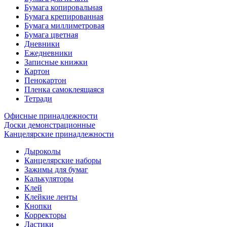
Бумага копировальная
Бумага крепированная
Бумага миллиметровая
Бумага цветная
Дневники
Ежедневники
Записные книжки
Картон
Пенокартон
Пленка самоклеящаяся
Тетради
Офисные принадлежности
Доски демонстрационные
Канцелярские принадлежности
Дыроколы
Канцелярские наборы
Зажимы для бумаг
Калькуляторы
Клей
Клейкие ленты
Кнопки
Корректоры
Ластики