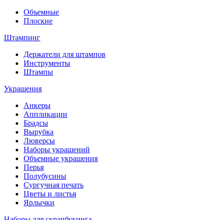
Объемные
Плоские
Штампинг
Держатели для штампов
Инструменты
Штампы
Украшения
Анкеры
Аппликации
Брадсы
Вырубка
Люверсы
Наборы украшений
Объемные украшения
Перья
Полубусины
Сургучная печать
Цветы и листья
Ярлычки
Наборы для скрапбукинга