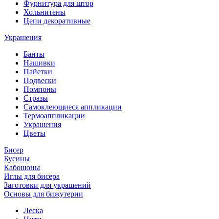
Фурнитура для штор
Хольнитены
Цепи декоративные
Украшения
Банты
Нашивки
Пайетки
Подвески
Помпоны
Стразы
Самоклеющиеся аппликации
Термоаппликации
Украшения
Цветы
Бисер
Бусины
Кабошоны
Иглы для бисера
Заготовки для украшений
Основы для бижутерии
Леска