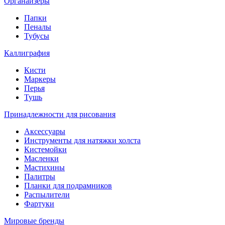
Органайзеры
Папки
Пеналы
Тубусы
Каллиграфия
Кисти
Маркеры
Перья
Тушь
Принадлежности для рисования
Аксессуары
Инструменты для натяжки холста
Кистемойки
Масленки
Мастихины
Палитры
Планки для подрамников
Распылители
Фартуки
Мировые бренды