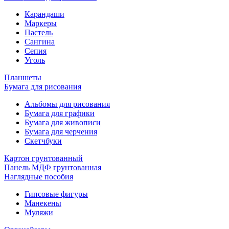
Карандаши
Маркеры
Пастель
Сангина
Сепия
Уголь
Планшеты
Бумага для рисования
Альбомы для рисования
Бумага для графики
Бумага для живописи
Бумага для черчения
Скетчбуки
Картон грунтованный
Панель МДФ грунтованная
Наглядные пособия
Гипсовые фигуры
Манекены
Муляжи