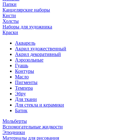
Папки
Канцелярские наборы
Кисти
Холсты
Наборы для художника
Краски
Акварель
Акрил художественный
Акрил декоративный
Аэрозольные
Гуашь
Контуры
Масло
Пигменты
Темпера
Эбру
Для ткани
Для стекла и керамики
Батик
Мольберты
Вспомогательные жидкости
Этюдники
Материалы для рисования