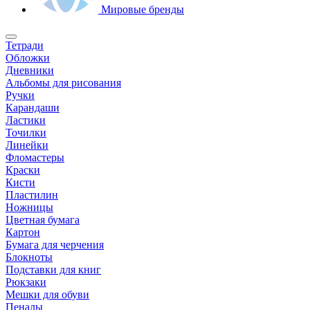
Мировые бренды
Тетради
Обложки
Дневники
Альбомы для рисования
Ручки
Карандаши
Ластики
Точилки
Линейки
Фломастеры
Краски
Кисти
Пластилин
Ножницы
Цветная бумага
Картон
Бумага для черчения
Блокноты
Подставки для книг
Рюкзаки
Мешки для обуви
Пеналы