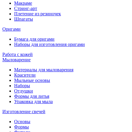
Макраме
Стринг-арт
Плетение из резиночек
Шпагаты
Оригами
Бумага для оригами
Наборы для изготовления оригами
Работа с кожей
Мыловарение
Материалы для мыловарения
Красители
Мыльные основы
Наборы
Отдушки
Формы для литья
Упаковка для мыла
Изготовление свечей
Основы
Формы