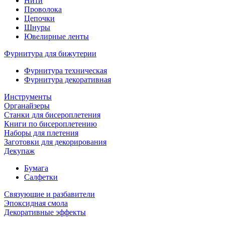
Нити
Проволока
Цепочки
Шнуры
Ювелирные ленты
Фурнитура для бижутерии
Фурнитура техническая
Фурнитура декоративная
Инструменты
Органайзеры
Станки для бисероплетения
Книги по бисероплетению
Наборы для плетения
Заготовки для декорирования
Декупаж
Бумага
Салфетки
Связующие и разбавители
Эпоксидная смола
Декоративные эффекты