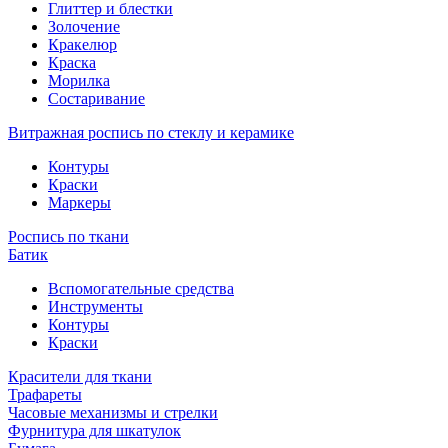
Глиттер и блестки
Золочение
Кракелюр
Краска
Морилка
Состаривание
Витражная роспись по стеклу и керамике
Контуры
Краски
Маркеры
Роспись по ткани
Батик
Вспомогательные средства
Инструменты
Контуры
Краски
Красители для ткани
Трафареты
Часовые механизмы и стрелки
Фурнитура для шкатулок