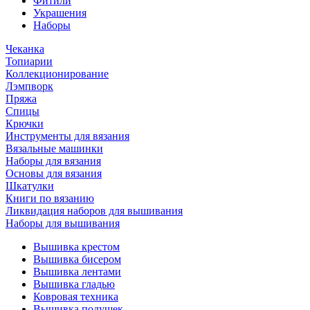
Фитили
Украшения
Наборы
Чеканка
Топиарии
Коллекционирование
Лэмпворк
Пряжа
Спицы
Крючки
Инструменты для вязания
Вязальные машинки
Наборы для вязания
Основы для вязания
Шкатулки
Книги по вязанию
Ликвидация наборов для вышивания
Наборы для вышивания
Вышивка крестом
Вышивка бисером
Вышивка лентами
Вышивка гладью
Ковровая техника
Вышивка подушек