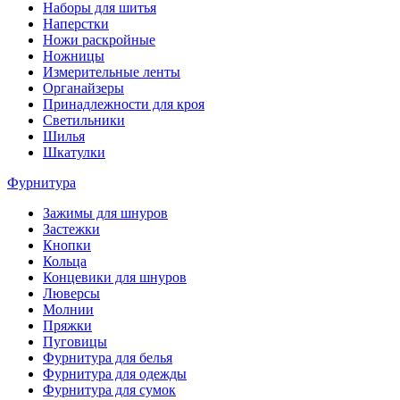
Наборы для шитья
Наперстки
Ножи раскройные
Ножницы
Измерительные ленты
Органайзеры
Принадлежности для кроя
Светильники
Шилья
Шкатулки
Фурнитура
Зажимы для шнуров
Застежки
Кнопки
Кольца
Концевики для шнуров
Люверсы
Молнии
Пряжки
Пуговицы
Фурнитура для белья
Фурнитура для одежды
Фурнитура для сумок