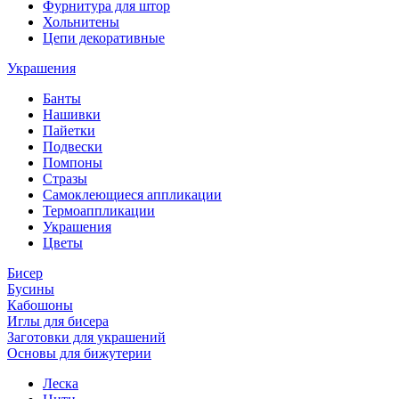
Фурнитура для штор
Хольнитены
Цепи декоративные
Украшения
Банты
Нашивки
Пайетки
Подвески
Помпоны
Стразы
Самоклеющиеся аппликации
Термоаппликации
Украшения
Цветы
Бисер
Бусины
Кабошоны
Иглы для бисера
Заготовки для украшений
Основы для бижутерии
Леска