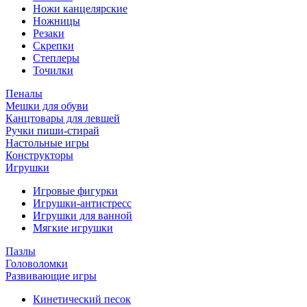
Ножи канцелярские
Ножницы
Резаки
Скрепки
Степлеры
Точилки
Пеналы
Мешки для обуви
Канцтовары для левшей
Ручки пиши-стирай
Настольные игры
Конструкторы
Игрушки
Игровые фигурки
Игрушки-антистресс
Игрушки для ванной
Мягкие игрушки
Пазлы
Головоломки
Развивающие игры
Кинетический песок