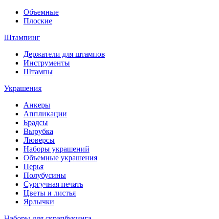
Объемные
Плоские
Штампинг
Держатели для штампов
Инструменты
Штампы
Украшения
Анкеры
Аппликации
Брадсы
Вырубка
Люверсы
Наборы украшений
Объемные украшения
Перья
Полубусины
Сургучная печать
Цветы и листья
Ярлычки
Наборы для скрапбукинга