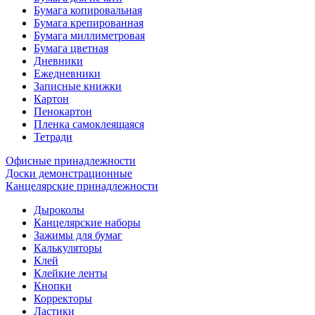
Бумага копировальная
Бумага крепированная
Бумага миллиметровая
Бумага цветная
Дневники
Ежедневники
Записные книжки
Картон
Пенокартон
Пленка самоклеящаяся
Тетради
Офисные принадлежности
Доски демонстрационные
Канцелярские принадлежности
Дыроколы
Канцелярские наборы
Зажимы для бумаг
Калькуляторы
Клей
Клейкие ленты
Кнопки
Корректоры
Ластики