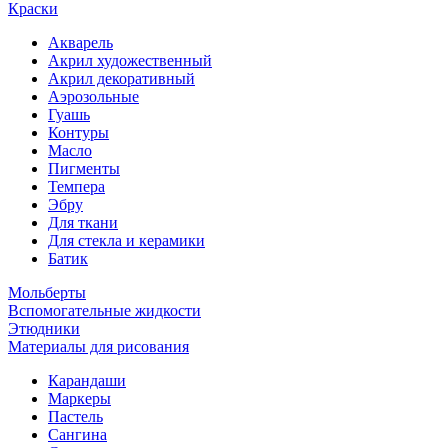
Краски
Акварель
Акрил художественный
Акрил декоративный
Аэрозольные
Гуашь
Контуры
Масло
Пигменты
Темпера
Эбру
Для ткани
Для стекла и керамики
Батик
Мольберты
Вспомогательные жидкости
Этюдники
Материалы для рисования
Карандаши
Маркеры
Пастель
Сангина