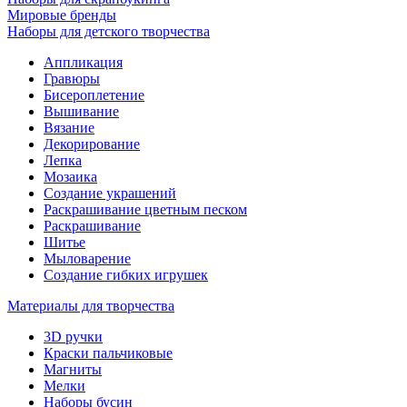
Мировые бренды
Наборы для детского творчества
Аппликация
Гравюры
Бисероплетение
Вышивание
Вязание
Декорирование
Лепка
Мозаика
Создание украшений
Раскрашивание цветным песком
Раскрашивание
Шитье
Мыловарение
Создание гибких игрушек
Материалы для творчества
3D ручки
Краски пальчиковые
Магниты
Мелки
Наборы бусин