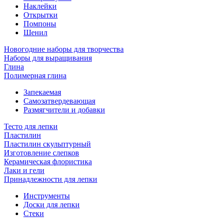
Наклейки
Открытки
Помпоны
Шенил
Новогодние наборы для творчества
Наборы для выращивания
Глина
Полимерная глина
Запекаемая
Самозатвердевающая
Размягчители и добавки
Тесто для лепки
Пластилин
Пластилин скульптурный
Изготовление слепков
Керамическая флористика
Лаки и гели
Принадлежности для лепки
Инструменты
Доски для лепки
Стеки