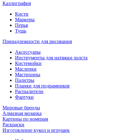
Каллиграфия
Кисти
Маркеры
Перья
Тушь
Принадлежности для рисования
Аксессуары
Инструменты для натяжки холста
Кистемойки
Масленки
Мастихины
Палитры
Планки для подрамников
Распылители
Фартуки
Мировые бренды
Алмазная мозаика
Картины по номерам
Раскраски
Изготовление кукол и игрушек