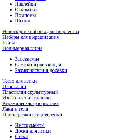
Наклейки
Открытки
Помпоны
Шенил
Новогодние наборы для творчества
Наборы для выращивания
Глина
Полимерная глина
Запекаемая
Самозатвердевающая
Размягчители и добавки
Тесто для лепки
Пластилин
Пластилин скульптурный
Изготовление слепков
Керамическая флористика
Лаки и гели
Принадлежности для лепки
Инструменты
Доски для лепки
Стеки