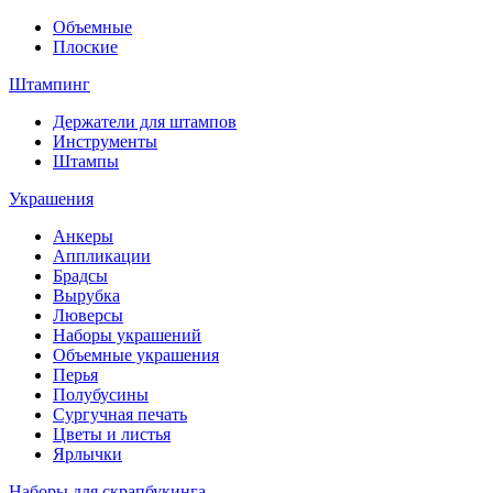
Объемные
Плоские
Штампинг
Держатели для штампов
Инструменты
Штампы
Украшения
Анкеры
Аппликации
Брадсы
Вырубка
Люверсы
Наборы украшений
Объемные украшения
Перья
Полубусины
Сургучная печать
Цветы и листья
Ярлычки
Наборы для скрапбукинга