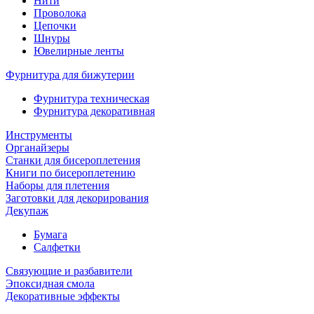
Нити
Проволока
Цепочки
Шнуры
Ювелирные ленты
Фурнитура для бижутерии
Фурнитура техническая
Фурнитура декоративная
Инструменты
Органайзеры
Станки для бисероплетения
Книги по бисероплетению
Наборы для плетения
Заготовки для декорирования
Декупаж
Бумага
Салфетки
Связующие и разбавители
Эпоксидная смола
Декоративные эффекты