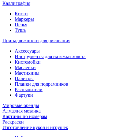
Каллиграфия
Кисти
Маркеры
Перья
Тушь
Принадлежности для рисования
Аксессуары
Инструменты для натяжки холста
Кистемойки
Масленки
Мастихины
Палитры
Планки для подрамников
Распылители
Фартуки
Мировые бренды
Алмазная мозаика
Картины по номерам
Раскраски
Изготовление кукол и игрушек