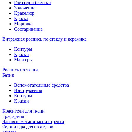
Глиттер и блестки
Золочение
Кракелюр
Краска
Морилка
Состаривание
Витражная роспись по стеклу и керамике
Контуры
Краски
Маркеры
Роспись по ткани
Батик
Вспомогательные средства
Инструменты
Контуры
Краски
Красители для ткани
Трафареты
Часовые механизмы и стрелки
Фурнитура для шкатулок