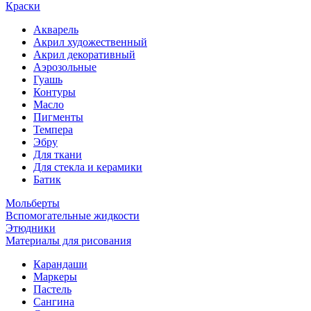
Краски
Акварель
Акрил художественный
Акрил декоративный
Аэрозольные
Гуашь
Контуры
Масло
Пигменты
Темпера
Эбру
Для ткани
Для стекла и керамики
Батик
Мольберты
Вспомогательные жидкости
Этюдники
Материалы для рисования
Карандаши
Маркеры
Пастель
Сангина