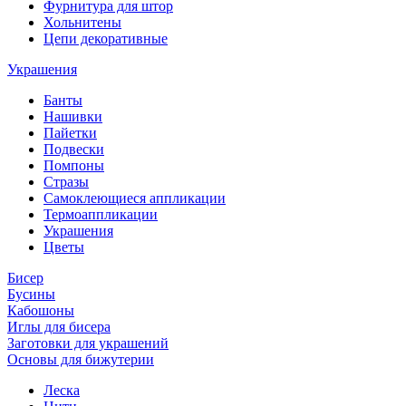
Фурнитура для штор
Хольнитены
Цепи декоративные
Украшения
Банты
Нашивки
Пайетки
Подвески
Помпоны
Стразы
Самоклеющиеся аппликации
Термоаппликации
Украшения
Цветы
Бисер
Бусины
Кабошоны
Иглы для бисера
Заготовки для украшений
Основы для бижутерии
Леска