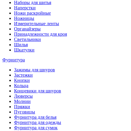
Наборы для шитья
Наперстки
Ножи раскройные
Ножницы
Измерительные ленты
Органайзеры
Принадлежности для кроя
Светильники
Шилья
Шкатулки
Фурнитура
Зажимы для шнуров
Застежки
Кнопки
Кольца
Концевики для шнуров
Люверсы
Молнии
Пряжки
Пуговицы
Фурнитура для белья
Фурнитура для одежды
Фурнитура для сумок