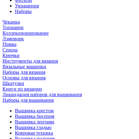
Фитили
Украшения
Наборы
Чеканка
Топиарии
Коллекционирование
Лэмпворк
Пряжа
Спицы
Крючки
Инструменты для вязания
Вязальные машинки
Наборы для вязания
Основы для вязания
Шкатулки
Книги по вязанию
Ликвидация наборов для вышивания
Наборы для вышивания
Вышивка крестом
Вышивка бисером
Вышивка лентами
Вышивка гладью
Ковровая техника
Вышивка подушек