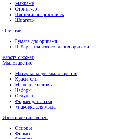
Макраме
Стринг-арт
Плетение из резиночек
Шпагаты
Оригами
Бумага для оригами
Наборы для изготовления оригами
Работа с кожей
Мыловарение
Материалы для мыловарения
Красители
Мыльные основы
Наборы
Отдушки
Формы для литья
Упаковка для мыла
Изготовление свечей
Основы
Формы