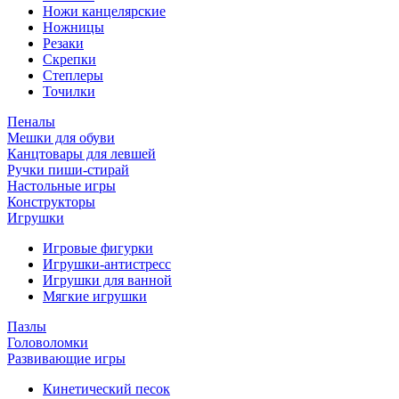
Ножи канцелярские
Ножницы
Резаки
Скрепки
Степлеры
Точилки
Пеналы
Мешки для обуви
Канцтовары для левшей
Ручки пиши-стирай
Настольные игры
Конструкторы
Игрушки
Игровые фигурки
Игрушки-антистресс
Игрушки для ванной
Мягкие игрушки
Пазлы
Головоломки
Развивающие игры
Кинетический песок