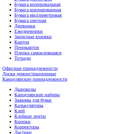
Бумага копировальная
Бумага крепированная
Бумага миллиметровая
Бумага цветная
Дневники
Ежедневники
Записные книжки
Картон
Пенокартон
Пленка самоклеящаяся
Тетради
Офисные принадлежности
Доски демонстрационные
Канцелярские принадлежности
Дыроколы
Канцелярские наборы
Зажимы для бумаг
Калькуляторы
Клей
Клейкие ленты
Кнопки
Корректоры
Ластики