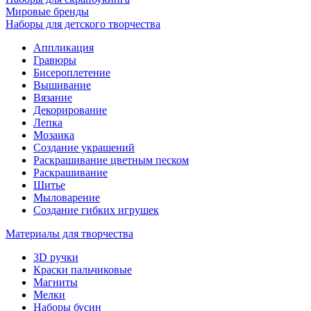
Мировые бренды
Наборы для детского творчества
Аппликация
Гравюры
Бисероплетение
Вышивание
Вязание
Декорирование
Лепка
Мозаика
Создание украшений
Раскрашивание цветным песком
Раскрашивание
Шитье
Мыловарение
Создание гибких игрушек
Материалы для творчества
3D ручки
Краски пальчиковые
Магниты
Мелки
Наборы бусин