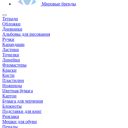
Мировые бренды
Тетради
Обложки
Дневники
Альбомы для рисования
Ручки
Карандаши
Ластики
Точилки
Линейки
Фломастеры
Краски
Кисти
Пластилин
Ножницы
Цветная бумага
Картон
Бумага для черчения
Блокноты
Подставки для книг
Рюкзаки
Мешки для обуви
Пеналы