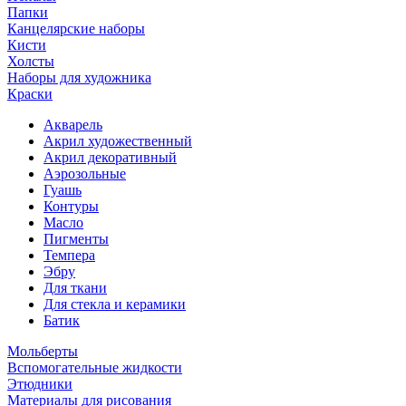
Папки
Канцелярские наборы
Кисти
Холсты
Наборы для художника
Краски
Акварель
Акрил художественный
Акрил декоративный
Аэрозольные
Гуашь
Контуры
Масло
Пигменты
Темпера
Эбру
Для ткани
Для стекла и керамики
Батик
Мольберты
Вспомогательные жидкости
Этюдники
Материалы для рисования