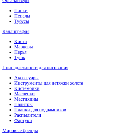
Органайзеры
Папки
Пеналы
Тубусы
Каллиграфия
Кисти
Маркеры
Перья
Тушь
Принадлежности для рисования
Аксессуары
Инструменты для натяжки холста
Кистемойки
Масленки
Мастихины
Палитры
Планки для подрамников
Распылители
Фартуки
Мировые бренды