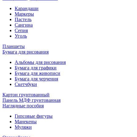
Карандаши
Маркеры
Пастель
Сангина
Сепия
Уголь
Планшеты
Бумага для рисования
Альбомы для рисования
Бумага для графики
Бумага для живописи
Бумага для черчения
Скетчбуки
Картон грунтованный
Панель МДФ грунтованная
Наглядные пособия
Гипсовые фигуры
Манекены
Муляжи