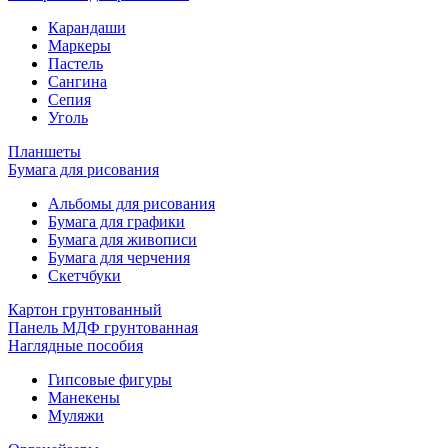
Карандаши
Маркеры
Пастель
Сангина
Сепия
Уголь
Планшеты
Бумага для рисования
Альбомы для рисования
Бумага для графики
Бумага для живописи
Бумага для черчения
Скетчбуки
Картон грунтованный
Панель МДФ грунтованная
Наглядные пособия
Гипсовые фигуры
Манекены
Муляжи