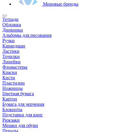
Мировые бренды
Тетради
Обложки
Дневники
Альбомы для рисования
Ручки
Карандаши
Ластики
Точилки
Линейки
Фломастеры
Краски
Кисти
Пластилин
Ножницы
Цветная бумага
Картон
Бумага для черчения
Блокноты
Подставки для книг
Рюкзаки
Мешки для обуви
Пеналы