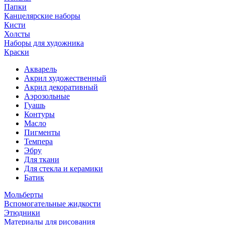
Папки
Канцелярские наборы
Кисти
Холсты
Наборы для художника
Краски
Акварель
Акрил художественный
Акрил декоративный
Аэрозольные
Гуашь
Контуры
Масло
Пигменты
Темпера
Эбру
Для ткани
Для стекла и керамики
Батик
Мольберты
Вспомогательные жидкости
Этюдники
Материалы для рисования