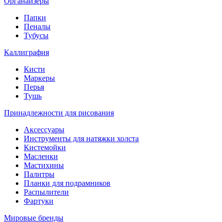
Органайзеры
Папки
Пеналы
Тубусы
Каллиграфия
Кисти
Маркеры
Перья
Тушь
Принадлежности для рисования
Аксессуары
Инструменты для натяжки холста
Кистемойки
Масленки
Мастихины
Палитры
Планки для подрамников
Распылители
Фартуки
Мировые бренды