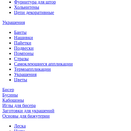
Фурнитура для штор
Хольнитены
Цепи декоративные
Украшения
Банты
Нашивки
Пайетки
Подвески
Помпоны
Стразы
Самоклеющиеся аппликации
Термоаппликации
Украшения
Цветы
Бисер
Бусины
Кабошоны
Иглы для бисера
Заготовки для украшений
Основы для бижутерии
Леска