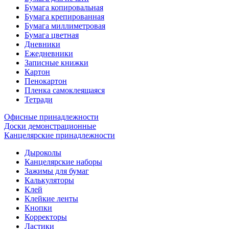
Бумага копировальная
Бумага крепированная
Бумага миллиметровая
Бумага цветная
Дневники
Ежедневники
Записные книжки
Картон
Пенокартон
Пленка самоклеящаяся
Тетради
Офисные принадлежности
Доски демонстрационные
Канцелярские принадлежности
Дыроколы
Канцелярские наборы
Зажимы для бумаг
Калькуляторы
Клей
Клейкие ленты
Кнопки
Корректоры
Ластики