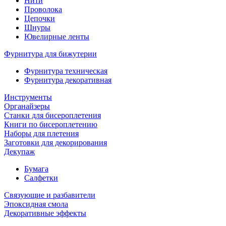
Нити
Проволока
Цепочки
Шнуры
Ювелирные ленты
Фурнитура для бижутерии
Фурнитура техническая
Фурнитура декоративная
Инструменты
Органайзеры
Станки для бисероплетения
Книги по бисероплетению
Наборы для плетения
Заготовки для декорирования
Декупаж
Бумага
Салфетки
Связующие и разбавители
Эпоксидная смола
Декоративные эффекты