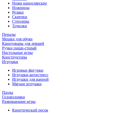
Ножи канцелярские
Ножницы
Резаки
Скрепки
Степлеры
Точилки
Пеналы
Мешки для обуви
Канцтовары для левшей
Ручки пиши-стирай
Настольные игры
Конструкторы
Игрушки
Игровые фигурки
Игрушки-антистресс
Игрушки для ванной
Мягкие игрушки
Пазлы
Головоломки
Развивающие игры
Кинетический песок