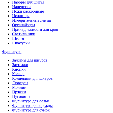
Наборы для шитья
Наперстки
Ножи раскройные
Ножницы
Измерительные ленты
Органайзеры
Принадлежности для кроя
Светильники
Шилья
Шкатулки
Фурнитура
Зажимы для шнуров
Застежки
Кнопки
Кольца
Концевики для шнуров
Люверсы
Молнии
Пряжки
Пуговицы
Фурнитура для белья
Фурнитура для одежды
Фурнитура для сумок