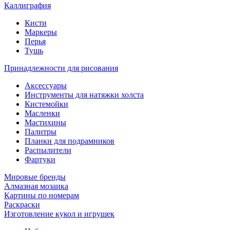
Каллиграфия
Кисти
Маркеры
Перья
Тушь
Принадлежности для рисования
Аксессуары
Инструменты для натяжки холста
Кистемойки
Масленки
Мастихины
Палитры
Планки для подрамников
Распылители
Фартуки
Мировые бренды
Алмазная мозаика
Картины по номерам
Раскраски
Изготовление кукол и игрушек