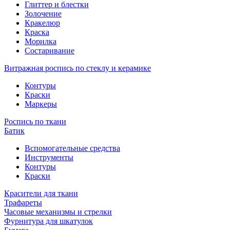
Глиттер и блестки
Золочение
Кракелюр
Краска
Морилка
Состаривание
Витражная роспись по стеклу и керамике
Контуры
Краски
Маркеры
Роспись по ткани
Батик
Вспомогательные средства
Инструменты
Контуры
Краски
Красители для ткани
Трафареты
Часовые механизмы и стрелки
Фурнитура для шкатулок