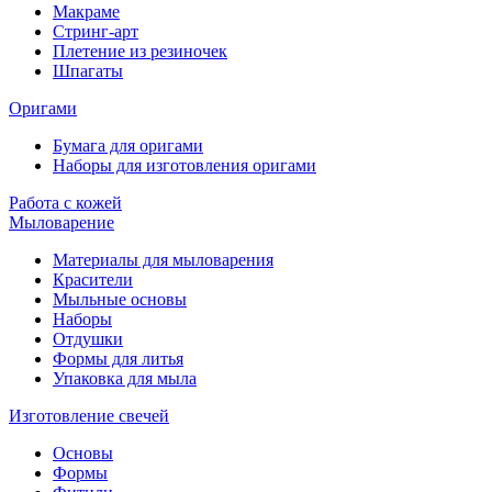
Макраме
Стринг-арт
Плетение из резиночек
Шпагаты
Оригами
Бумага для оригами
Наборы для изготовления оригами
Работа с кожей
Мыловарение
Материалы для мыловарения
Красители
Мыльные основы
Наборы
Отдушки
Формы для литья
Упаковка для мыла
Изготовление свечей
Основы
Формы