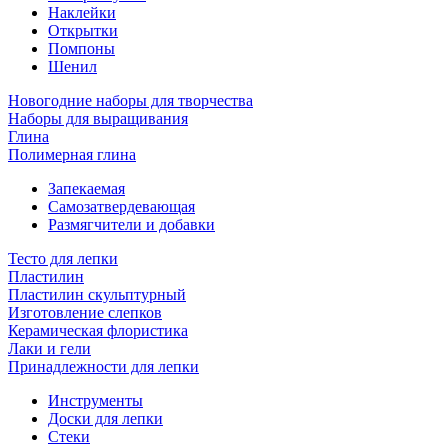
Наклейки
Открытки
Помпоны
Шенил
Новогодние наборы для творчества
Наборы для выращивания
Глина
Полимерная глина
Запекаемая
Самозатвердевающая
Размягчители и добавки
Тесто для лепки
Пластилин
Пластилин скульптурный
Изготовление слепков
Керамическая флористика
Лаки и гели
Принадлежности для лепки
Инструменты
Доски для лепки
Стеки