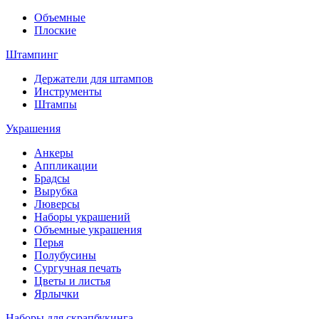
Объемные
Плоские
Штампинг
Держатели для штампов
Инструменты
Штампы
Украшения
Анкеры
Аппликации
Брадсы
Вырубка
Люверсы
Наборы украшений
Объемные украшения
Перья
Полубусины
Сургучная печать
Цветы и листья
Ярлычки
Наборы для скрапбукинга