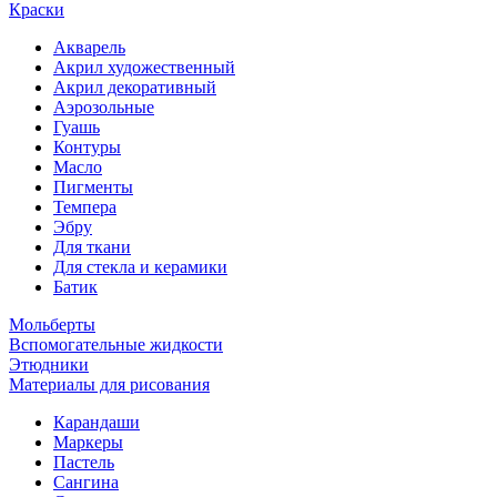
Краски
Акварель
Акрил художественный
Акрил декоративный
Аэрозольные
Гуашь
Контуры
Масло
Пигменты
Темпера
Эбру
Для ткани
Для стекла и керамики
Батик
Мольберты
Вспомогательные жидкости
Этюдники
Материалы для рисования
Карандаши
Маркеры
Пастель
Сангина