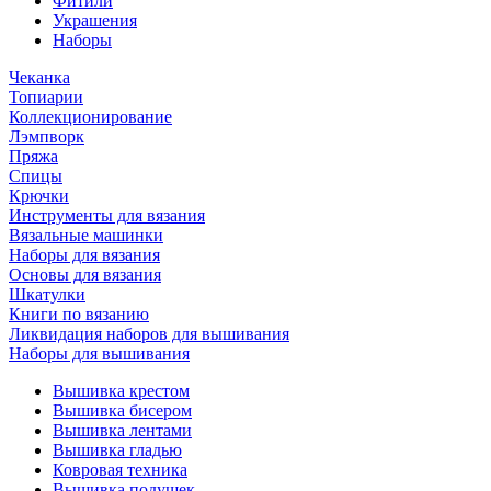
Фитили
Украшения
Наборы
Чеканка
Топиарии
Коллекционирование
Лэмпворк
Пряжа
Спицы
Крючки
Инструменты для вязания
Вязальные машинки
Наборы для вязания
Основы для вязания
Шкатулки
Книги по вязанию
Ликвидация наборов для вышивания
Наборы для вышивания
Вышивка крестом
Вышивка бисером
Вышивка лентами
Вышивка гладью
Ковровая техника
Вышивка подушек