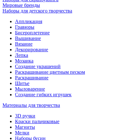
Мировые бренды
Наборы для детского творчества
Аппликация
Гравюры
Бисероплетение
Вышивание
Вязание
Декорирование
Лепка
Мозаика
Создание украшений
Раскрашивание цветным песком
Раскрашивание
Шитье
Мыловарение
Создание гибких игрушек
Материалы для творчества
3D ручки
Краски пальчиковые
Магниты
Мелки
Наборы бусин