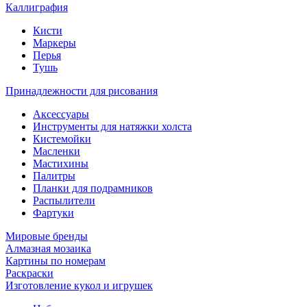
Каллиграфия
Кисти
Маркеры
Перья
Тушь
Принадлежности для рисования
Аксессуары
Инструменты для натяжки холста
Кистемойки
Масленки
Мастихины
Палитры
Планки для подрамников
Распылители
Фартуки
Мировые бренды
Алмазная мозаика
Картины по номерам
Раскраски
Изготовление кукол и игрушек