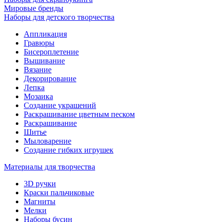
Мировые бренды
Наборы для детского творчества
Аппликация
Гравюры
Бисероплетение
Вышивание
Вязание
Декорирование
Лепка
Мозаика
Создание украшений
Раскрашивание цветным песком
Раскрашивание
Шитье
Мыловарение
Создание гибких игрушек
Материалы для творчества
3D ручки
Краски пальчиковые
Магниты
Мелки
Наборы бусин