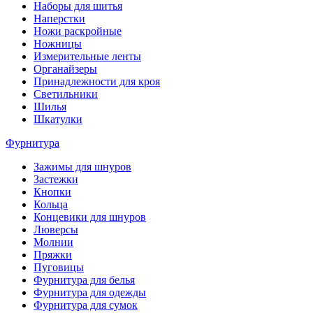
Наборы для шитья
Наперстки
Ножи раскройные
Ножницы
Измерительные ленты
Органайзеры
Принадлежности для кроя
Светильники
Шилья
Шкатулки
Фурнитура
Зажимы для шнуров
Застежки
Кнопки
Кольца
Концевики для шнуров
Люверсы
Молнии
Пряжки
Пуговицы
Фурнитура для белья
Фурнитура для одежды
Фурнитура для сумок