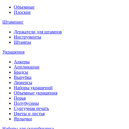
Объемные
Плоские
Штампинг
Держатели для штампов
Инструменты
Штампы
Украшения
Анкеры
Аппликации
Брадсы
Вырубка
Люверсы
Наборы украшений
Объемные украшения
Перья
Полубусины
Сургучная печать
Цветы и листья
Ярлычки
Наборы для скрапбукинга