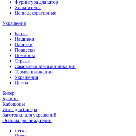
Фурнитура для штор
Хольнитены
Цепи декоративные
Украшения
Банты
Нашивки
Пайетки
Подвески
Помпоны
Стразы
Самоклеющиеся аппликации
Термоаппликации
Украшения
Цветы
Бисер
Бусины
Кабошоны
Иглы для бисера
Заготовки для украшений
Основы для бижутерии
Леска