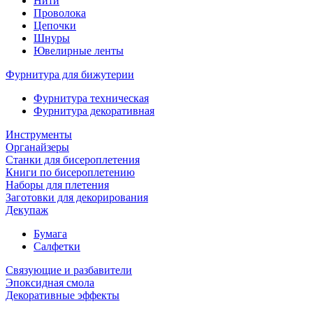
Нити
Проволока
Цепочки
Шнуры
Ювелирные ленты
Фурнитура для бижутерии
Фурнитура техническая
Фурнитура декоративная
Инструменты
Органайзеры
Станки для бисероплетения
Книги по бисероплетению
Наборы для плетения
Заготовки для декорирования
Декупаж
Бумага
Салфетки
Связующие и разбавители
Эпоксидная смола
Декоративные эффекты