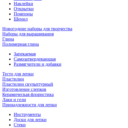
Наклейки
Открытки
Помпоны
Шенил
Новогодние наборы для творчества
Наборы для выращивания
Глина
Полимерная глина
Запекаемая
Самозатвердевающая
Размягчители и добавки
Тесто для лепки
Пластилин
Пластилин скульптурный
Изготовление слепков
Керамическая флористика
Лаки и гели
Принадлежности для лепки
Инструменты
Доски для лепки
Стеки