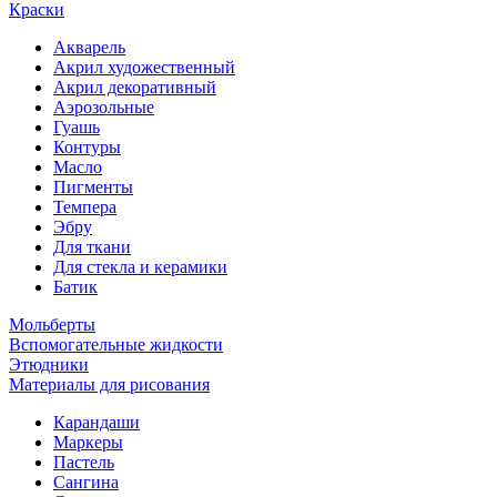
Краски
Акварель
Акрил художественный
Акрил декоративный
Аэрозольные
Гуашь
Контуры
Масло
Пигменты
Темпера
Эбру
Для ткани
Для стекла и керамики
Батик
Мольберты
Вспомогательные жидкости
Этюдники
Материалы для рисования
Карандаши
Маркеры
Пастель
Сангина