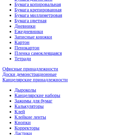
Бумага копировальная
Бумага крепированная
Бумага миллиметровая
Бумага цветная
Дневники
Ежедневники
Записные книжки
Картон
Пенокартон
Пленка самоклеящаяся
Тетради
Офисные принадлежности
Доски демонстрационные
Канцелярские принадлежности
Дыроколы
Канцелярские наборы
Зажимы для бумаг
Калькуляторы
Клей
Клейкие ленты
Кнопки
Корректоры
Ластики