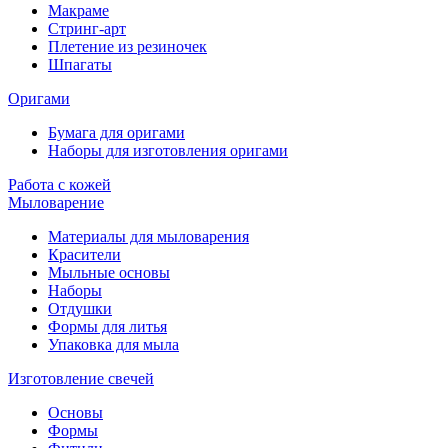
Макраме
Стринг-арт
Плетение из резиночек
Шпагаты
Оригами
Бумага для оригами
Наборы для изготовления оригами
Работа с кожей
Мыловарение
Материалы для мыловарения
Красители
Мыльные основы
Наборы
Отдушки
Формы для литья
Упаковка для мыла
Изготовление свечей
Основы
Формы