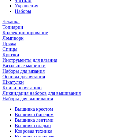
Фитили
Украшения
Наборы
Чеканка
Топиарии
Коллекционирование
Лэмпворк
Пряжа
Спицы
Крючки
Инструменты для вязания
Вязальные машинки
Наборы для вязания
Основы для вязания
Шкатулки
Книги по вязанию
Ликвидация наборов для вышивания
Наборы для вышивания
Вышивка крестом
Вышивка бисером
Вышивка лентами
Вышивка гладью
Ковровая техника
Вышивка подушек