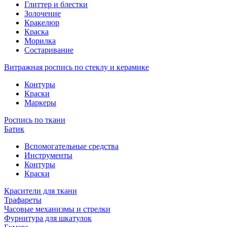
Глиттер и блестки
Золочение
Кракелюр
Краска
Морилка
Состаривание
Витражная роспись по стеклу и керамике
Контуры
Краски
Маркеры
Роспись по ткани
Батик
Вспомогательные средства
Инструменты
Контуры
Краски
Красители для ткани
Трафареты
Часовые механизмы и стрелки
Фурнитура для шкатулок