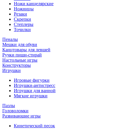
Ножи канцелярские
Ножницы
Резаки
Скрепки
Степлеры
Точилки
Пеналы
Мешки для обуви
Канцтовары для левшей
Ручки пиши-стирай
Настольные игры
Конструкторы
Игрушки
Игровые фигурки
Игрушки-антистресс
Игрушки для ванной
Мягкие игрушки
Пазлы
Головоломки
Развивающие игры
Кинетический песок