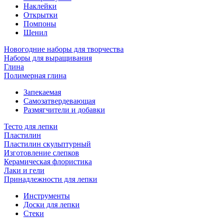
Наклейки
Открытки
Помпоны
Шенил
Новогодние наборы для творчества
Наборы для выращивания
Глина
Полимерная глина
Запекаемая
Самозатвердевающая
Размягчители и добавки
Тесто для лепки
Пластилин
Пластилин скульптурный
Изготовление слепков
Керамическая флористика
Лаки и гели
Принадлежности для лепки
Инструменты
Доски для лепки
Стеки