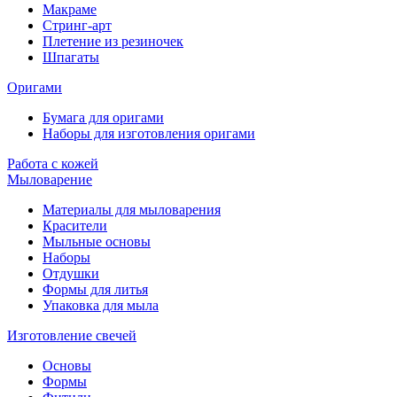
Макраме
Стринг-арт
Плетение из резиночек
Шпагаты
Оригами
Бумага для оригами
Наборы для изготовления оригами
Работа с кожей
Мыловарение
Материалы для мыловарения
Красители
Мыльные основы
Наборы
Отдушки
Формы для литья
Упаковка для мыла
Изготовление свечей
Основы
Формы