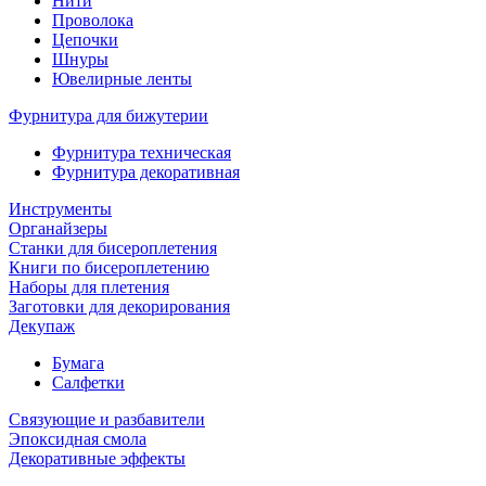
Нити
Проволока
Цепочки
Шнуры
Ювелирные ленты
Фурнитура для бижутерии
Фурнитура техническая
Фурнитура декоративная
Инструменты
Органайзеры
Станки для бисероплетения
Книги по бисероплетению
Наборы для плетения
Заготовки для декорирования
Декупаж
Бумага
Салфетки
Связующие и разбавители
Эпоксидная смола
Декоративные эффекты