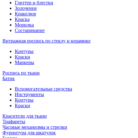
Глиттер и блестки
Золочение
Кракелюр
Краска
Морилка
Состаривание
Витражная роспись по стеклу и керамике
Контуры
Краски
Маркеры
Роспись по ткани
Батик
Вспомогательные средства
Инструменты
Контуры
Краски
Красители для ткани
Трафареты
Часовые механизмы и стрелки
Фурнитура для шкатулок