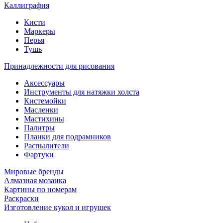
Каллиграфия
Кисти
Маркеры
Перья
Тушь
Принадлежности для рисования
Аксессуары
Инструменты для натяжки холста
Кистемойки
Масленки
Мастихины
Палитры
Планки для подрамников
Распылители
Фартуки
Мировые бренды
Алмазная мозаика
Картины по номерам
Раскраски
Изготовление кукол и игрушек