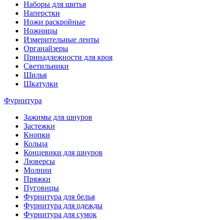
Наборы для шитья
Наперстки
Ножи раскройные
Ножницы
Измерительные ленты
Органайзеры
Принадлежности для кроя
Светильники
Шилья
Шкатулки
Фурнитура
Зажимы для шнуров
Застежки
Кнопки
Кольца
Концевики для шнуров
Люверсы
Молнии
Пряжки
Пуговицы
Фурнитура для белья
Фурнитура для одежды
Фурнитура для сумок