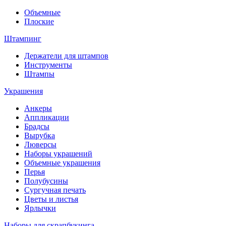
Объемные
Плоские
Штампинг
Держатели для штампов
Инструменты
Штампы
Украшения
Анкеры
Аппликации
Брадсы
Вырубка
Люверсы
Наборы украшений
Объемные украшения
Перья
Полубусины
Сургучная печать
Цветы и листья
Ярлычки
Наборы для скрапбукинга