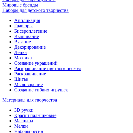
Мировые бренды
Наборы для детского творчества
Аппликация
Гравюры
Бисероплетение
Вышивание
Вязание
Декорирование
Лепка
Мозаика
Создание украшений
Раскрашивание цветным песком
Раскрашивание
Шитье
Мыловарение
Создание гибких игрушек
Материалы для творчества
3D ручки
Краски пальчиковые
Магниты
Мелки
Наборы бусин