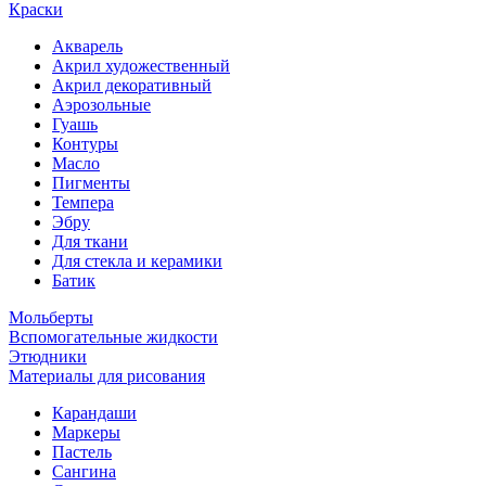
Краски
Акварель
Акрил художественный
Акрил декоративный
Аэрозольные
Гуашь
Контуры
Масло
Пигменты
Темпера
Эбру
Для ткани
Для стекла и керамики
Батик
Мольберты
Вспомогательные жидкости
Этюдники
Материалы для рисования
Карандаши
Маркеры
Пастель
Сангина