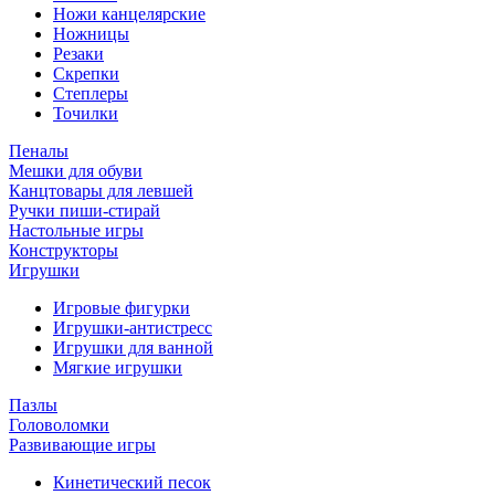
Ножи канцелярские
Ножницы
Резаки
Скрепки
Степлеры
Точилки
Пеналы
Мешки для обуви
Канцтовары для левшей
Ручки пиши-стирай
Настольные игры
Конструкторы
Игрушки
Игровые фигурки
Игрушки-антистресс
Игрушки для ванной
Мягкие игрушки
Пазлы
Головоломки
Развивающие игры
Кинетический песок