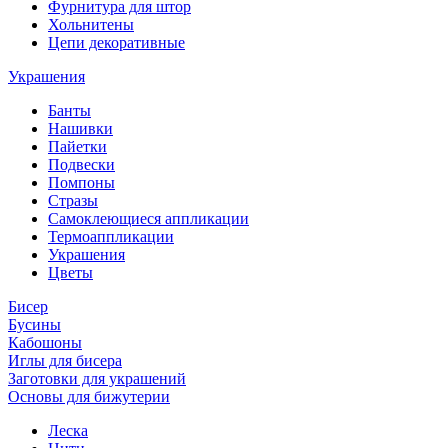
Фурнитура для штор
Хольнитены
Цепи декоративные
Украшения
Банты
Нашивки
Пайетки
Подвески
Помпоны
Стразы
Самоклеющиеся аппликации
Термоаппликации
Украшения
Цветы
Бисер
Бусины
Кабошоны
Иглы для бисера
Заготовки для украшений
Основы для бижутерии
Леска