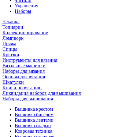
Фитили
Украшения
Наборы
Чеканка
Топиарии
Коллекционирование
Лэмпворк
Пряжа
Спицы
Крючки
Инструменты для вязания
Вязальные машинки
Наборы для вязания
Основы для вязания
Шкатулки
Книги по вязанию
Ликвидация наборов для вышивания
Наборы для вышивания
Вышивка крестом
Вышивка бисером
Вышивка лентами
Вышивка гладью
Ковровая техника
Вышивка подушек