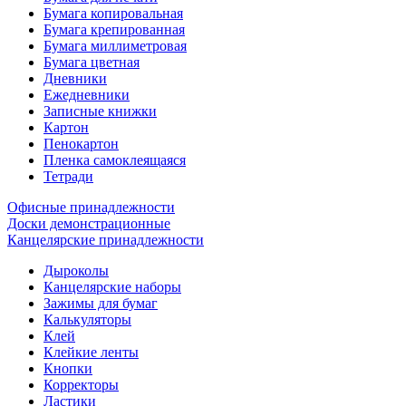
Бумага копировальная
Бумага крепированная
Бумага миллиметровая
Бумага цветная
Дневники
Ежедневники
Записные книжки
Картон
Пенокартон
Пленка самоклеящаяся
Тетради
Офисные принадлежности
Доски демонстрационные
Канцелярские принадлежности
Дыроколы
Канцелярские наборы
Зажимы для бумаг
Калькуляторы
Клей
Клейкие ленты
Кнопки
Корректоры
Ластики