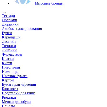
Мировые бренды
Тетради
Обложки
Дневники
Альбомы для рисования
Ручки
Карандаши
Ластики
Точилки
Линейки
Фломастеры
Краски
Кисти
Пластилин
Ножницы
Цветная бумага
Картон
Бумага для черчения
Блокноты
Подставки для книг
Рюкзаки
Мешки для обуви
Пеналы