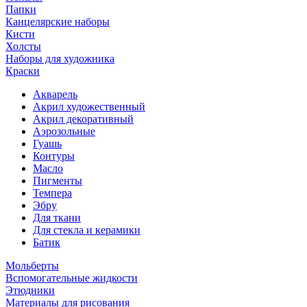
Папки
Канцелярские наборы
Кисти
Холсты
Наборы для художника
Краски
Акварель
Акрил художественный
Акрил декоративный
Аэрозольные
Гуашь
Контуры
Масло
Пигменты
Темпера
Эбру
Для ткани
Для стекла и керамики
Батик
Мольберты
Вспомогательные жидкости
Этюдники
Материалы для рисования