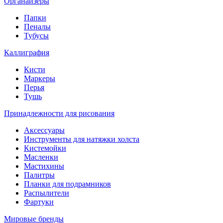
Органайзеры
Папки
Пеналы
Тубусы
Каллиграфия
Кисти
Маркеры
Перья
Тушь
Принадлежности для рисования
Аксессуары
Инструменты для натяжки холста
Кистемойки
Масленки
Мастихины
Палитры
Планки для подрамников
Распылители
Фартуки
Мировые бренды