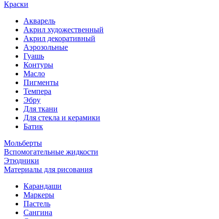
Краски
Акварель
Акрил художественный
Акрил декоративный
Аэрозольные
Гуашь
Контуры
Масло
Пигменты
Темпера
Эбру
Для ткани
Для стекла и керамики
Батик
Мольберты
Вспомогательные жидкости
Этюдники
Материалы для рисования
Карандаши
Маркеры
Пастель
Сангина