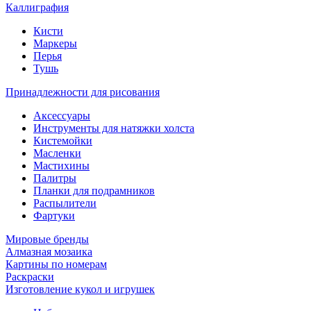
Каллиграфия
Кисти
Маркеры
Перья
Тушь
Принадлежности для рисования
Аксессуары
Инструменты для натяжки холста
Кистемойки
Масленки
Мастихины
Палитры
Планки для подрамников
Распылители
Фартуки
Мировые бренды
Алмазная мозаика
Картины по номерам
Раскраски
Изготовление кукол и игрушек