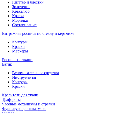
Глиттер и блестки
Золочение
Кракелюр
Краска
Морилка
Состаривание
Витражная роспись по стеклу и керамике
Контуры
Краски
Маркеры
Роспись по ткани
Батик
Вспомогательные средства
Инструменты
Контуры
Краски
Красители для ткани
Трафареты
Часовые механизмы и стрелки
Фурнитура для шкатулок