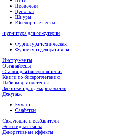
Нити
Проволока
Цепочки
Шнуры
Ювелирные ленты
Фурнитура для бижутерии
Фурнитура техническая
Фурнитура декоративная
Инструменты
Органайзеры
Станки для бисероплетения
Книги по бисероплетению
Наборы для плетения
Заготовки для декорирования
Декупаж
Бумага
Салфетки
Связующие и разбавители
Эпоксидная смола
Декоративные эффекты