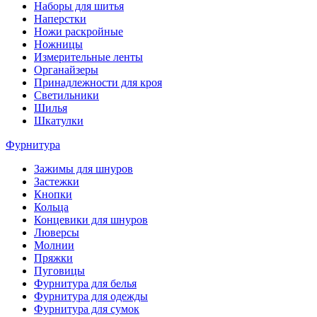
Наборы для шитья
Наперстки
Ножи раскройные
Ножницы
Измерительные ленты
Органайзеры
Принадлежности для кроя
Светильники
Шилья
Шкатулки
Фурнитура
Зажимы для шнуров
Застежки
Кнопки
Кольца
Концевики для шнуров
Люверсы
Молнии
Пряжки
Пуговицы
Фурнитура для белья
Фурнитура для одежды
Фурнитура для сумок