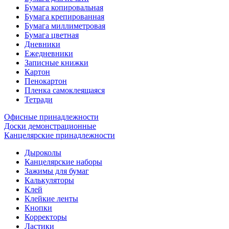
Бумага копировальная
Бумага крепированная
Бумага миллиметровая
Бумага цветная
Дневники
Ежедневники
Записные книжки
Картон
Пенокартон
Пленка самоклеящаяся
Тетради
Офисные принадлежности
Доски демонстрационные
Канцелярские принадлежности
Дыроколы
Канцелярские наборы
Зажимы для бумаг
Калькуляторы
Клей
Клейкие ленты
Кнопки
Корректоры
Ластики