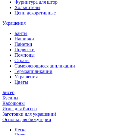
Фурнитура для штор
Хольнитены
Цепи декоративные
Украшения
Банты
Нашивки
Пайетки
Подвески
Помпоны
Стразы
Самоклеющиеся аппликации
Термоаппликации
Украшения
Цветы
Бисер
Бусины
Кабошоны
Иглы для бисера
Заготовки для украшений
Основы для бижутерии
Леска