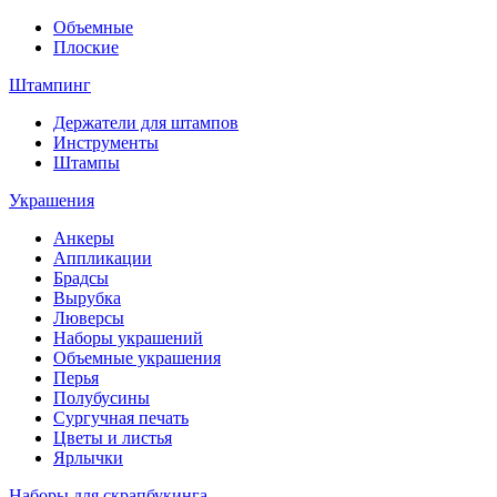
Объемные
Плоские
Штампинг
Держатели для штампов
Инструменты
Штампы
Украшения
Анкеры
Аппликации
Брадсы
Вырубка
Люверсы
Наборы украшений
Объемные украшения
Перья
Полубусины
Сургучная печать
Цветы и листья
Ярлычки
Наборы для скрапбукинга