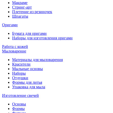
Макраме
Стринг-арт
Плетение из резиночек
Шпагаты
Оригами
Бумага для оригами
Наборы для изготовления оригами
Работа с кожей
Мыловарение
Материалы для мыловарения
Красители
Мыльные основы
Наборы
Отдушки
Формы для литья
Упаковка для мыла
Изготовление свечей
Основы
Формы