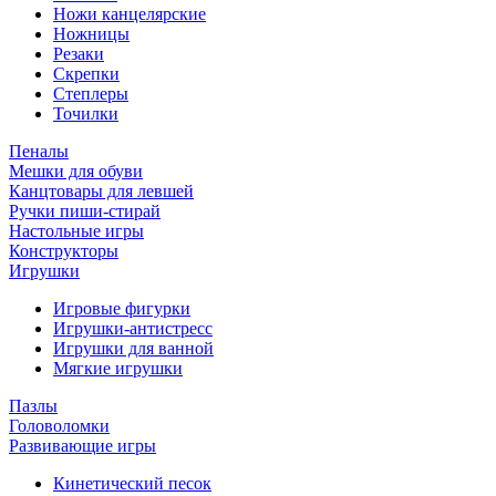
Ножи канцелярские
Ножницы
Резаки
Скрепки
Степлеры
Точилки
Пеналы
Мешки для обуви
Канцтовары для левшей
Ручки пиши-стирай
Настольные игры
Конструкторы
Игрушки
Игровые фигурки
Игрушки-антистресс
Игрушки для ванной
Мягкие игрушки
Пазлы
Головоломки
Развивающие игры
Кинетический песок