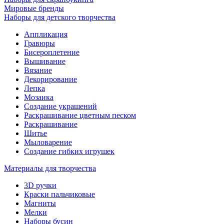
Мировые бренды
Наборы для детского творчества
Аппликация
Гравюры
Бисероплетение
Вышивание
Вязание
Декорирование
Лепка
Мозаика
Создание украшений
Раскрашивание цветным песком
Раскрашивание
Шитье
Мыловарение
Создание гибких игрушек
Материалы для творчества
3D ручки
Краски пальчиковые
Магниты
Мелки
Наборы бусин