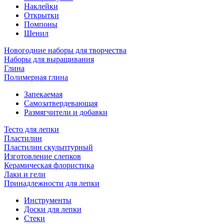
Наклейки
Открытки
Помпоны
Шенил
Новогодние наборы для творчества
Наборы для выращивания
Глина
Полимерная глина
Запекаемая
Самозатвердевающая
Размягчители и добавки
Тесто для лепки
Пластилин
Пластилин скульптурный
Изготовление слепков
Керамическая флористика
Лаки и гели
Принадлежности для лепки
Инструменты
Доски для лепки
Стеки