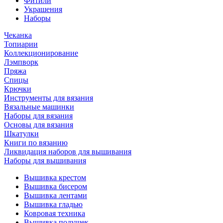
Фитили
Украшения
Наборы
Чеканка
Топиарии
Коллекционирование
Лэмпворк
Пряжа
Спицы
Крючки
Инструменты для вязания
Вязальные машинки
Наборы для вязания
Основы для вязания
Шкатулки
Книги по вязанию
Ликвидация наборов для вышивания
Наборы для вышивания
Вышивка крестом
Вышивка бисером
Вышивка лентами
Вышивка гладью
Ковровая техника
Вышивка подушек