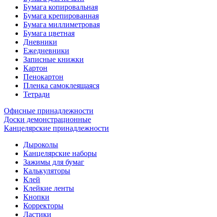
Бумага копировальная
Бумага крепированная
Бумага миллиметровая
Бумага цветная
Дневники
Ежедневники
Записные книжки
Картон
Пенокартон
Пленка самоклеящаяся
Тетради
Офисные принадлежности
Доски демонстрационные
Канцелярские принадлежности
Дыроколы
Канцелярские наборы
Зажимы для бумаг
Калькуляторы
Клей
Клейкие ленты
Кнопки
Корректоры
Ластики