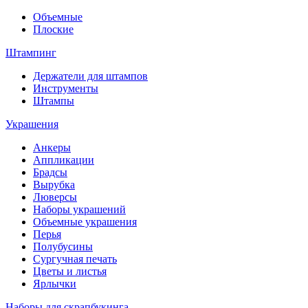
Объемные
Плоские
Штампинг
Держатели для штампов
Инструменты
Штампы
Украшения
Анкеры
Аппликации
Брадсы
Вырубка
Люверсы
Наборы украшений
Объемные украшения
Перья
Полубусины
Сургучная печать
Цветы и листья
Ярлычки
Наборы для скрапбукинга