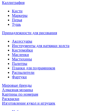
Каллиграфия
Кисти
Маркеры
Перья
Тушь
Принадлежности для рисования
Аксессуары
Инструменты для натяжки холста
Кистемойки
Масленки
Мастихины
Палитры
Планки для подрамников
Распылители
Фартуки
Мировые бренды
Алмазная мозаика
Картины по номерам
Раскраски
Изготовление кукол и игрушек