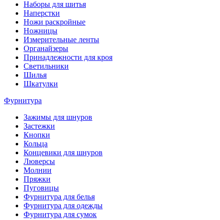
Наборы для шитья
Наперстки
Ножи раскройные
Ножницы
Измерительные ленты
Органайзеры
Принадлежности для кроя
Светильники
Шилья
Шкатулки
Фурнитура
Зажимы для шнуров
Застежки
Кнопки
Кольца
Концевики для шнуров
Люверсы
Молнии
Пряжки
Пуговицы
Фурнитура для белья
Фурнитура для одежды
Фурнитура для сумок