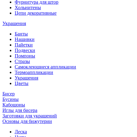
Фурнитура для штор
Хольнитены
Цепи декоративные
Украшения
Банты
Нашивки
Пайетки
Подвески
Помпоны
Стразы
Самоклеющиеся аппликации
Термоаппликации
Украшения
Цветы
Бисер
Бусины
Кабошоны
Иглы для бисера
Заготовки для украшений
Основы для бижутерии
Леска