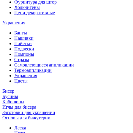
Фурнитура для штор
Хольнитены
Цепи декоративные
Украшения
Банты
Нашивки
Пайетки
Подвески
Помпоны
Стразы
Самоклеющиеся аппликации
Термоаппликации
Украшения
Цветы
Бисер
Бусины
Кабошоны
Иглы для бисера
Заготовки для украшений
Основы для бижутерии
Леска