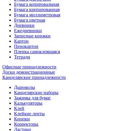
Бумага копировальная
Бумага крепированная
Бумага миллиметровая
Бумага цветная
Дневники
Ежедневники
Записные книжки
Картон
Пенокартон
Пленка самоклеящаяся
Тетради
Офисные принадлежности
Доски демонстрационные
Канцелярские принадлежности
Дыроколы
Канцелярские наборы
Зажимы для бумаг
Калькуляторы
Клей
Клейкие ленты
Кнопки
Корректоры
Ластики