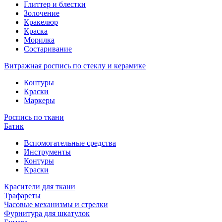
Глиттер и блестки
Золочение
Кракелюр
Краска
Морилка
Состаривание
Витражная роспись по стеклу и керамике
Контуры
Краски
Маркеры
Роспись по ткани
Батик
Вспомогательные средства
Инструменты
Контуры
Краски
Красители для ткани
Трафареты
Часовые механизмы и стрелки
Фурнитура для шкатулок