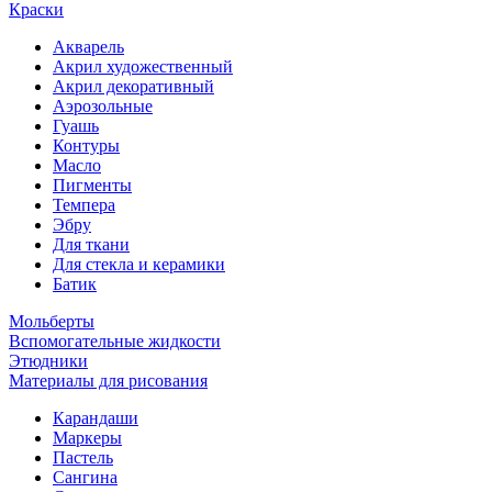
Краски
Акварель
Акрил художественный
Акрил декоративный
Аэрозольные
Гуашь
Контуры
Масло
Пигменты
Темпера
Эбру
Для ткани
Для стекла и керамики
Батик
Мольберты
Вспомогательные жидкости
Этюдники
Материалы для рисования
Карандаши
Маркеры
Пастель
Сангина