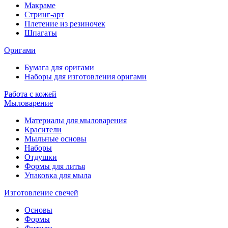
Макраме
Стринг-арт
Плетение из резиночек
Шпагаты
Оригами
Бумага для оригами
Наборы для изготовления оригами
Работа с кожей
Мыловарение
Материалы для мыловарения
Красители
Мыльные основы
Наборы
Отдушки
Формы для литья
Упаковка для мыла
Изготовление свечей
Основы
Формы