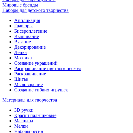
Мировые бренды
Наборы для детского творчества
Аппликация
Гравюры
Бисероплетение
Вышивание
Вязание
Декорирование
Лепка
Мозаика
Создание украшений
Раскрашивание цветным песком
Раскрашивание
Шитье
Мыловарение
Создание гибких игрушек
Материалы для творчества
3D ручки
Краски пальчиковые
Магниты
Мелки
Наборы бусин