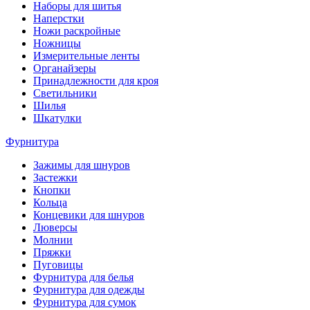
Наборы для шитья
Наперстки
Ножи раскройные
Ножницы
Измерительные ленты
Органайзеры
Принадлежности для кроя
Светильники
Шилья
Шкатулки
Фурнитура
Зажимы для шнуров
Застежки
Кнопки
Кольца
Концевики для шнуров
Люверсы
Молнии
Пряжки
Пуговицы
Фурнитура для белья
Фурнитура для одежды
Фурнитура для сумок