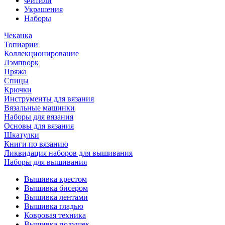
Фитили
Украшения
Наборы
Чеканка
Топиарии
Коллекционирование
Лэмпворк
Пряжа
Спицы
Крючки
Инструменты для вязания
Вязальные машинки
Наборы для вязания
Основы для вязания
Шкатулки
Книги по вязанию
Ликвидация наборов для вышивания
Наборы для вышивания
Вышивка крестом
Вышивка бисером
Вышивка лентами
Вышивка гладью
Ковровая техника
Вышивка подушек