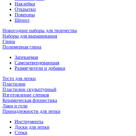
Наклейки
Открытки
Помпоны
Шенил
Новогодние наборы для творчества
Наборы для выращивания
Глина
Полимерная глина
Запекаемая
Самозатвердевающая
Размягчители и добавки
Тесто для лепки
Пластилин
Пластилин скульптурный
Изготовление слепков
Керамическая флористика
Лаки и гели
Принадлежности для лепки
Инструменты
Доски для лепки
Стеки