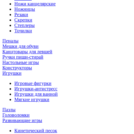
Ножи канцелярские
Ножницы
Резаки
Скрепки
Степлеры
Точилки
Пеналы
Мешки для обуви
Канцтовары для левшей
Ручки пиши-стирай
Настольные игры
Конструкторы
Игрушки
Игровые фигурки
Игрушки-антистресс
Игрушки для ванной
Мягкие игрушки
Пазлы
Головоломки
Развивающие игры
Кинетический песок