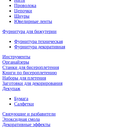
Нити
Проволока
Цепочки
Шнуры
Ювелирные ленты
Фурнитура для бижутерии
Фурнитура техническая
Фурнитура декоративная
Инструменты
Органайзеры
Станки для бисероплетения
Книги по бисероплетению
Наборы для плетения
Заготовки для декорирования
Декупаж
Бумага
Салфетки
Связующие и разбавители
Эпоксидная смола
Декоративные эффекты