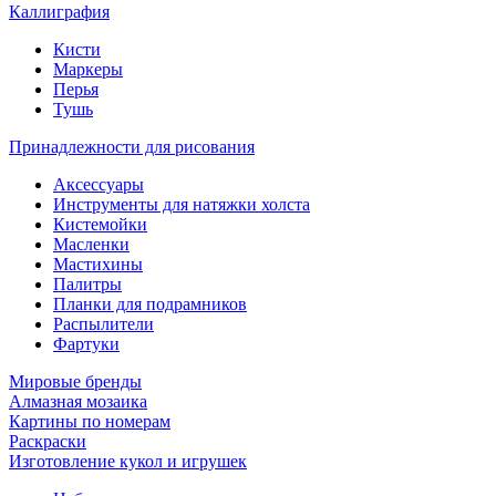
Каллиграфия
Кисти
Маркеры
Перья
Тушь
Принадлежности для рисования
Аксессуары
Инструменты для натяжки холста
Кистемойки
Масленки
Мастихины
Палитры
Планки для подрамников
Распылители
Фартуки
Мировые бренды
Алмазная мозаика
Картины по номерам
Раскраски
Изготовление кукол и игрушек