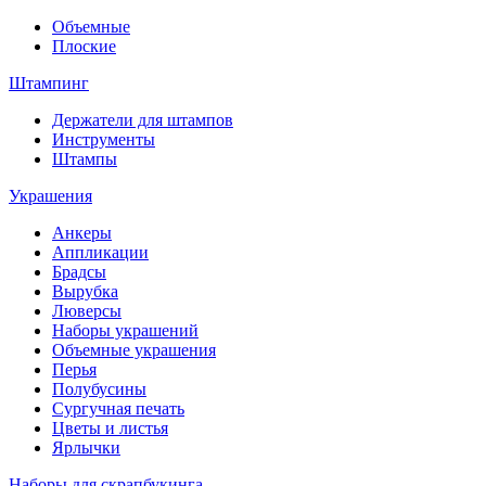
Объемные
Плоские
Штампинг
Держатели для штампов
Инструменты
Штампы
Украшения
Анкеры
Аппликации
Брадсы
Вырубка
Люверсы
Наборы украшений
Объемные украшения
Перья
Полубусины
Сургучная печать
Цветы и листья
Ярлычки
Наборы для скрапбукинга