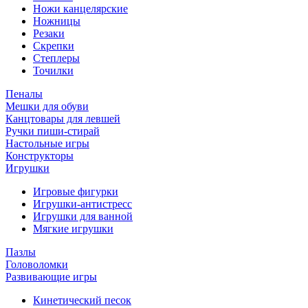
Ножи канцелярские
Ножницы
Резаки
Скрепки
Степлеры
Точилки
Пеналы
Мешки для обуви
Канцтовары для левшей
Ручки пиши-стирай
Настольные игры
Конструкторы
Игрушки
Игровые фигурки
Игрушки-антистресс
Игрушки для ванной
Мягкие игрушки
Пазлы
Головоломки
Развивающие игры
Кинетический песок