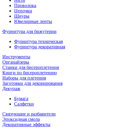
Нити
Проволока
Цепочки
Шнуры
Ювелирные ленты
Фурнитура для бижутерии
Фурнитура техническая
Фурнитура декоративная
Инструменты
Органайзеры
Станки для бисероплетения
Книги по бисероплетению
Наборы для плетения
Заготовки для декорирования
Декупаж
Бумага
Салфетки
Связующие и разбавители
Эпоксидная смола
Декоративные эффекты