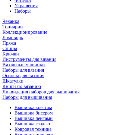
Фитили
Украшения
Наборы
Чеканка
Топиарии
Коллекционирование
Лэмпворк
Пряжа
Спицы
Крючки
Инструменты для вязания
Вязальные машинки
Наборы для вязания
Основы для вязания
Шкатулки
Книги по вязанию
Ликвидация наборов для вышивания
Наборы для вышивания
Вышивка крестом
Вышивка бисером
Вышивка лентами
Вышивка гладью
Ковровая техника
Вышивка подушек