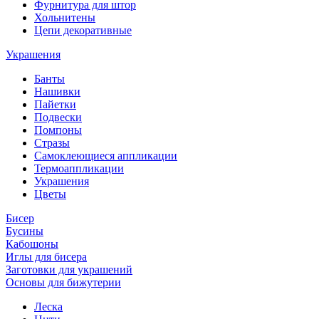
Фурнитура для штор
Хольнитены
Цепи декоративные
Украшения
Банты
Нашивки
Пайетки
Подвески
Помпоны
Стразы
Самоклеющиеся аппликации
Термоаппликации
Украшения
Цветы
Бисер
Бусины
Кабошоны
Иглы для бисера
Заготовки для украшений
Основы для бижутерии
Леска