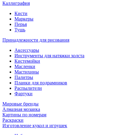
Каллиграфия
Кисти
Маркеры
Перья
Тушь
Принадлежности для рисования
Аксессуары
Инструменты для натяжки холста
Кистемойки
Масленки
Мастихины
Палитры
Планки для подрамников
Распылители
Фартуки
Мировые бренды
Алмазная мозаика
Картины по номерам
Раскраски
Изготовление кукол и игрушек