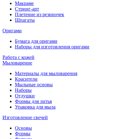
Макраме
Стринг-арт
Плетение из резиночек
Шпагаты
Оригами
Бумага для оригами
Наборы для изготовления оригами
Работа с кожей
Мыловарение
Материалы для мыловарения
Красители
Мыльные основы
Наборы
Отдушки
Формы для литья
Упаковка для мыла
Изготовление свечей
Основы
Формы