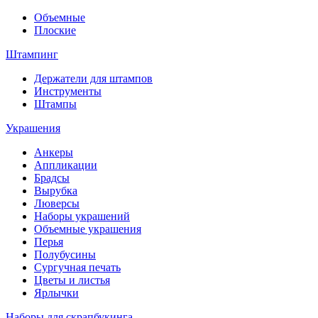
Объемные
Плоские
Штампинг
Держатели для штампов
Инструменты
Штампы
Украшения
Анкеры
Аппликации
Брадсы
Вырубка
Люверсы
Наборы украшений
Объемные украшения
Перья
Полубусины
Сургучная печать
Цветы и листья
Ярлычки
Наборы для скрапбукинга