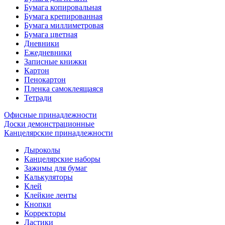
Бумага копировальная
Бумага крепированная
Бумага миллиметровая
Бумага цветная
Дневники
Ежедневники
Записные книжки
Картон
Пенокартон
Пленка самоклеящаяся
Тетради
Офисные принадлежности
Доски демонстрационные
Канцелярские принадлежности
Дыроколы
Канцелярские наборы
Зажимы для бумаг
Калькуляторы
Клей
Клейкие ленты
Кнопки
Корректоры
Ластики