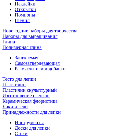
Наклейки
Открытки
Помпоны
Шенил
Новогодние наборы для творчества
Наборы для выращивания
Глина
Полимерная глина
Запекаемая
Самозатвердевающая
Размягчители и добавки
Тесто для лепки
Пластилин
Пластилин скульптурный
Изготовление слепков
Керамическая флористика
Лаки и гели
Принадлежности для лепки
Инструменты
Доски для лепки
Стеки