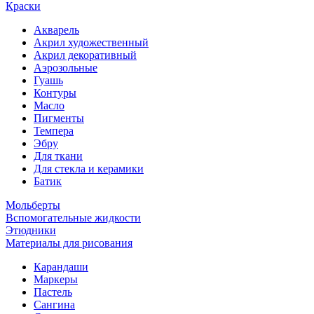
Краски
Акварель
Акрил художественный
Акрил декоративный
Аэрозольные
Гуашь
Контуры
Масло
Пигменты
Темпера
Эбру
Для ткани
Для стекла и керамики
Батик
Мольберты
Вспомогательные жидкости
Этюдники
Материалы для рисования
Карандаши
Маркеры
Пастель
Сангина