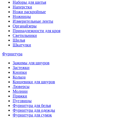
Наборы для шитья
Наперстки
Ножи раскройные
Ножницы
Измерительные ленты
Органайзеры
Принадлежности для кроя
Светильники
Шилья
Шкатулки
Фурнитура
Зажимы для шнуров
Застежки
Кнопки
Кольца
Концевики для шнуров
Люверсы
Молнии
Пряжки
Пуговицы
Фурнитура для белья
Фурнитура для одежды
Фурнитура для сумок