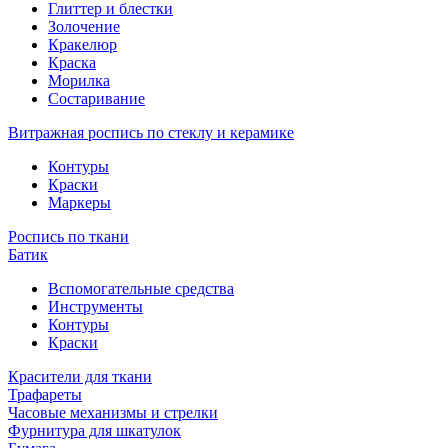
Глиттер и блестки
Золочение
Кракелюр
Краска
Морилка
Состаривание
Витражная роспись по стеклу и керамике
Контуры
Краски
Маркеры
Роспись по ткани
Батик
Вспомогательные средства
Инструменты
Контуры
Краски
Красители для ткани
Трафареты
Часовые механизмы и стрелки
Фурнитура для шкатулок