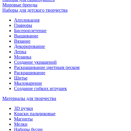
Мировые бренды
Наборы для детского творчества
Аппликация
Гравюры
Бисероплетение
Вышивание
Вязание
Декорирование
Лепка
Мозаика
Создание украшений
Раскрашивание цветным песком
Раскрашивание
Шитье
Мыловарение
Создание гибких игрушек
Материалы для творчества
3D ручки
Краски пальчиковые
Магниты
Мелки
Наборы бусин