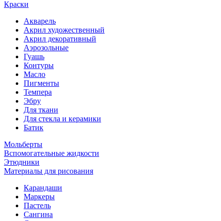
Краски
Акварель
Акрил художественный
Акрил декоративный
Аэрозольные
Гуашь
Контуры
Масло
Пигменты
Темпера
Эбру
Для ткани
Для стекла и керамики
Батик
Мольберты
Вспомогательные жидкости
Этюдники
Материалы для рисования
Карандаши
Маркеры
Пастель
Сангина