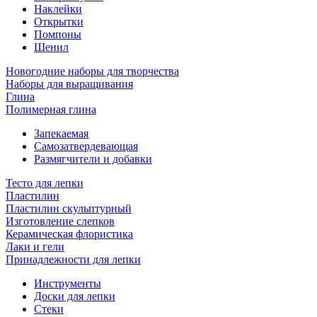
Наклейки
Открытки
Помпоны
Шенил
Новогодние наборы для творчества
Наборы для выращивания
Глина
Полимерная глина
Запекаемая
Самозатвердевающая
Размягчители и добавки
Тесто для лепки
Пластилин
Пластилин скульптурный
Изготовление слепков
Керамическая флористика
Лаки и гели
Принадлежности для лепки
Инструменты
Доски для лепки
Стеки