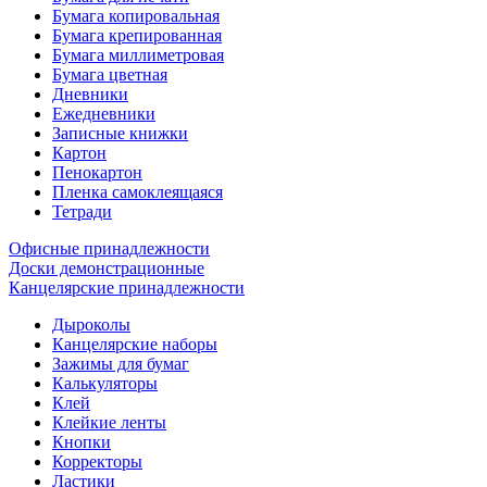
Бумага копировальная
Бумага крепированная
Бумага миллиметровая
Бумага цветная
Дневники
Ежедневники
Записные книжки
Картон
Пенокартон
Пленка самоклеящаяся
Тетради
Офисные принадлежности
Доски демонстрационные
Канцелярские принадлежности
Дыроколы
Канцелярские наборы
Зажимы для бумаг
Калькуляторы
Клей
Клейкие ленты
Кнопки
Корректоры
Ластики