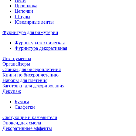
Нити
Проволока
Цепочки
Шнуры
Ювелирные ленты
Фурнитура для бижутерии
Фурнитура техническая
Фурнитура декоративная
Инструменты
Органайзеры
Станки для бисероплетения
Книги по бисероплетению
Наборы для плетения
Заготовки для декорирования
Декупаж
Бумага
Салфетки
Связующие и разбавители
Эпоксидная смола
Декоративные эффекты