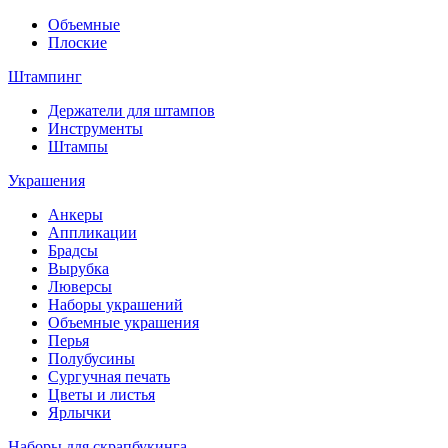
Объемные
Плоские
Штампинг
Держатели для штампов
Инструменты
Штампы
Украшения
Анкеры
Аппликации
Брадсы
Вырубка
Люверсы
Наборы украшений
Объемные украшения
Перья
Полубусины
Сургучная печать
Цветы и листья
Ярлычки
Наборы для скрапбукинга