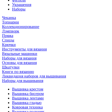
Фитили
Украшения
Наборы
Чеканка
Топиарии
Коллекционирование
Лэмпворк
Пряжа
Спицы
Крючки
Инструменты для вязания
Вязальные машинки
Наборы для вязания
Основы для вязания
Шкатулки
Книги по вязанию
Ликвидация наборов для вышивания
Наборы для вышивания
Вышивка крестом
Вышивка бисером
Вышивка лентами
Вышивка гладью
Ковровая техника
Вышивка подушек