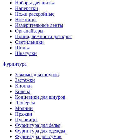
Наборы для шитья
Наперстки
Ножи раскройные
Ножницы
Измерительные ленты
Органайзеры
Принадлежности для кроя
Светильники
Шилья
Шкатулки
Фурнитура
Зажимы для шнуров
Застежки
Кнопки
Кольца
Концевики для шнуров
Люверсы
Молнии
Пряжки
Пуговицы
Фурнитура для белья
Фурнитура для одежды
Фурнитура для сумок