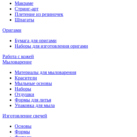
Макраме
Стринг-арт
Плетение из резиночек
Шпагаты
Оригами
Бумага для оригами
Наборы для изготовления оригами
Работа с кожей
Мыловарение
Материалы для мыловарения
Красители
Мыльные основы
Наборы
Отдушки
Формы для литья
Упаковка для мыла
Изготовление свечей
Основы
Формы