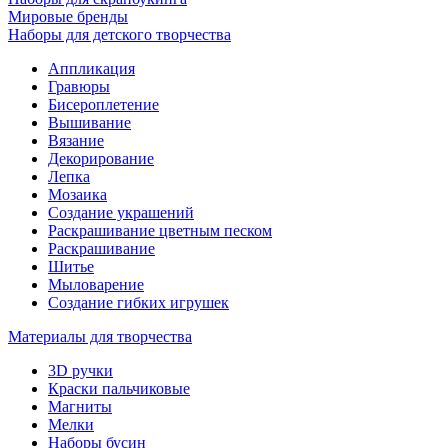
Мировые бренды
Наборы для детского творчества
Аппликация
Гравюры
Бисероплетение
Вышивание
Вязание
Декорирование
Лепка
Мозаика
Создание украшений
Раскрашивание цветным песком
Раскрашивание
Шитье
Мыловарение
Создание гибких игрушек
Материалы для творчества
3D ручки
Краски пальчиковые
Магниты
Мелки
Наборы бусин