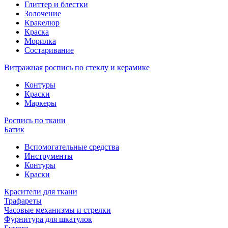
Глиттер и блестки
Золочение
Кракелюр
Краска
Морилка
Состаривание
Витражная роспись по стеклу и керамике
Контуры
Краски
Маркеры
Роспись по ткани
Батик
Вспомогательные средства
Инструменты
Контуры
Краски
Красители для ткани
Трафареты
Часовые механизмы и стрелки
Фурнитура для шкатулок