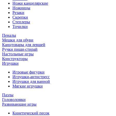
Ножи канцелярские
Ножницы
Резаки
Скрепки
Степлеры
Точилки
Пеналы
Мешки для обуви
Канцтовары для левшей
Ручки пиши-стирай
Настольные игры
Конструкторы
Игрушки
Игровые фигурки
Игрушки-антистресс
Игрушки для ванной
Мягкие игрушки
Пазлы
Головоломки
Развивающие игры
Кинетический песок