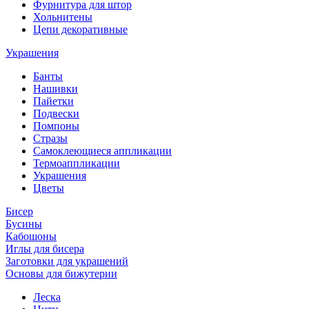
Фурнитура для штор
Хольнитены
Цепи декоративные
Украшения
Банты
Нашивки
Пайетки
Подвески
Помпоны
Стразы
Самоклеющиеся аппликации
Термоаппликации
Украшения
Цветы
Бисер
Бусины
Кабошоны
Иглы для бисера
Заготовки для украшений
Основы для бижутерии
Леска