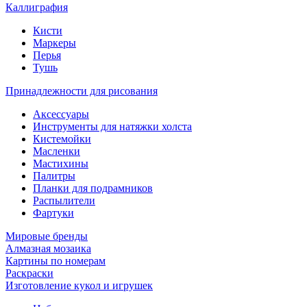
Каллиграфия
Кисти
Маркеры
Перья
Тушь
Принадлежности для рисования
Аксессуары
Инструменты для натяжки холста
Кистемойки
Масленки
Мастихины
Палитры
Планки для подрамников
Распылители
Фартуки
Мировые бренды
Алмазная мозаика
Картины по номерам
Раскраски
Изготовление кукол и игрушек