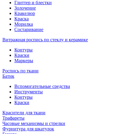
Глиттер и блестки
Золочение
Кракелюр
Краска
Морилка
Состаривание
Витражная роспись по стеклу и керамике
Контуры
Краски
Маркеры
Роспись по ткани
Батик
Вспомогательные средства
Инструменты
Контуры
Краски
Красители для ткани
Трафареты
Часовые механизмы и стрелки
Фурнитура для шкатулок