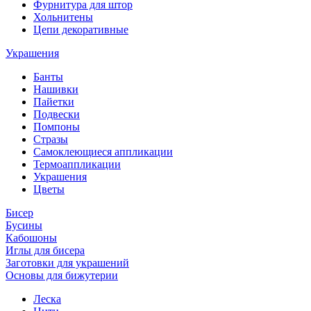
Фурнитура для штор
Хольнитены
Цепи декоративные
Украшения
Банты
Нашивки
Пайетки
Подвески
Помпоны
Стразы
Самоклеющиеся аппликации
Термоаппликации
Украшения
Цветы
Бисер
Бусины
Кабошоны
Иглы для бисера
Заготовки для украшений
Основы для бижутерии
Леска