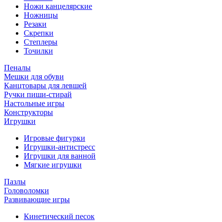
Ножи канцелярские
Ножницы
Резаки
Скрепки
Степлеры
Точилки
Пеналы
Мешки для обуви
Канцтовары для левшей
Ручки пиши-стирай
Настольные игры
Конструкторы
Игрушки
Игровые фигурки
Игрушки-антистресс
Игрушки для ванной
Мягкие игрушки
Пазлы
Головоломки
Развивающие игры
Кинетический песок