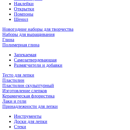
Наклейки
Открытки
Помпоны
Шенил
Новогодние наборы для творчества
Наборы для выращивания
Глина
Полимерная глина
Запекаемая
Самозатвердевающая
Размягчители и добавки
Тесто для лепки
Пластилин
Пластилин скульптурный
Изготовление слепков
Керамическая флористика
Лаки и гели
Принадлежности для лепки
Инструменты
Доски для лепки
Стеки