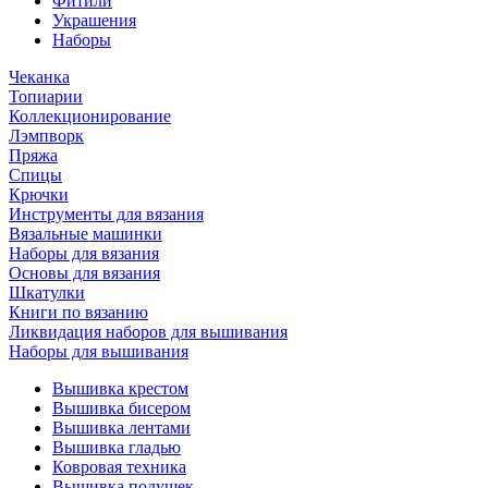
Фитили
Украшения
Наборы
Чеканка
Топиарии
Коллекционирование
Лэмпворк
Пряжа
Спицы
Крючки
Инструменты для вязания
Вязальные машинки
Наборы для вязания
Основы для вязания
Шкатулки
Книги по вязанию
Ликвидация наборов для вышивания
Наборы для вышивания
Вышивка крестом
Вышивка бисером
Вышивка лентами
Вышивка гладью
Ковровая техника
Вышивка подушек