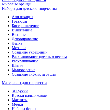
Мировые бренды
Наборы для детского творчества
Аппликация
Гравюры
Бисероплетение
Вышивание
Вязание
Декорирование
Лепка
Мозаика
Создание украшений
Раскрашивание цветным песком
Раскрашивание
Шитье
Мыловарение
Создание гибких игрушек
Материалы для творчества
3D ручки
Краски пальчиковые
Магниты
Мелки
Наборы бусин