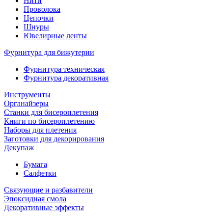
Нити
Проволока
Цепочки
Шнуры
Ювелирные ленты
Фурнитура для бижутерии
Фурнитура техническая
Фурнитура декоративная
Инструменты
Органайзеры
Станки для бисероплетения
Книги по бисероплетению
Наборы для плетения
Заготовки для декорирования
Декупаж
Бумага
Салфетки
Связующие и разбавители
Эпоксидная смола
Декоративные эффекты