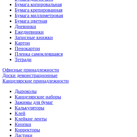
Бумага копировальная
Бумага крепированная
Бумага миллиметровая
Бумага цветная
Дневники
Ежедневники
Записные книжки
Картон
Пенокартон
Пленка самоклеящаяся
Тетради
Офисные принадлежности
Доски демонстрационные
Канцелярские принадлежности
Дыроколы
Канцелярские наборы
Зажимы для бумаг
Калькуляторы
Клей
Клейкие ленты
Кнопки
Корректоры
Ластики