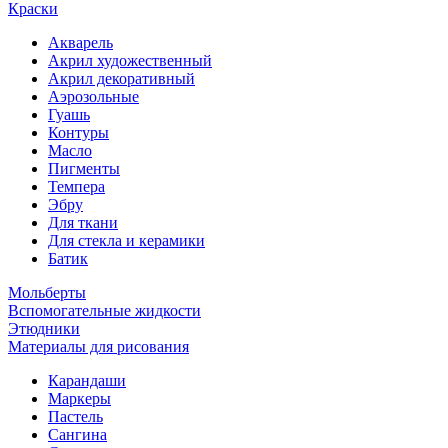
Краски
Акварель
Акрил художественный
Акрил декоративный
Аэрозольные
Гуашь
Контуры
Масло
Пигменты
Темпера
Эбру
Для ткани
Для стекла и керамики
Батик
Мольберты
Вспомогательные жидкости
Этюдники
Материалы для рисования
Карандаши
Маркеры
Пастель
Сангина