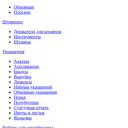
Объемные
Плоские
Штампинг
Держатели для штампов
Инструменты
Штампы
Украшения
Анкеры
Аппликации
Брадсы
Вырубка
Люверсы
Наборы украшений
Объемные украшения
Перья
Полубусины
Сургучная печать
Цветы и листья
Ярлычки
Наборы для скрапбукинга