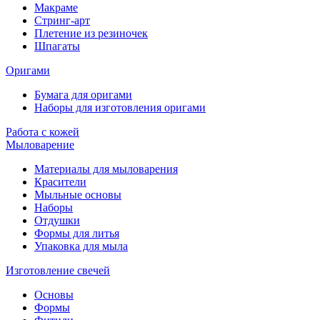
Макраме
Стринг-арт
Плетение из резиночек
Шпагаты
Оригами
Бумага для оригами
Наборы для изготовления оригами
Работа с кожей
Мыловарение
Материалы для мыловарения
Красители
Мыльные основы
Наборы
Отдушки
Формы для литья
Упаковка для мыла
Изготовление свечей
Основы
Формы