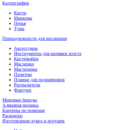
Каллиграфия
Кисти
Маркеры
Перья
Тушь
Принадлежности для рисования
Аксессуары
Инструменты для натяжки холста
Кистемойки
Масленки
Мастихины
Палитры
Планки для подрамников
Распылители
Фартуки
Мировые бренды
Алмазная мозаика
Картины по номерам
Раскраски
Изготовление кукол и игрушек