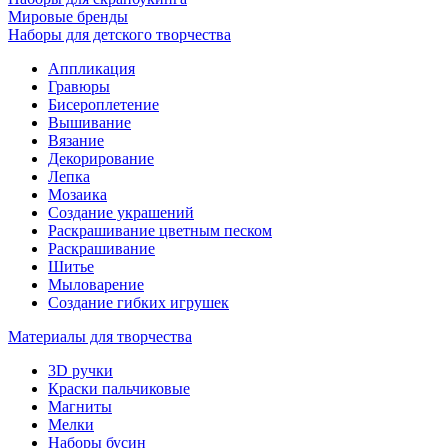
Мировые бренды
Наборы для детского творчества
Аппликация
Гравюры
Бисероплетение
Вышивание
Вязание
Декорирование
Лепка
Мозаика
Создание украшений
Раскрашивание цветным песком
Раскрашивание
Шитье
Мыловарение
Создание гибких игрушек
Материалы для творчества
3D ручки
Краски пальчиковые
Магниты
Мелки
Наборы бусин