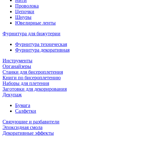
Нити
Проволока
Цепочки
Шнуры
Ювелирные ленты
Фурнитура для бижутерии
Фурнитура техническая
Фурнитура декоративная
Инструменты
Органайзеры
Станки для бисероплетения
Книги по бисероплетению
Наборы для плетения
Заготовки для декорирования
Декупаж
Бумага
Салфетки
Связующие и разбавители
Эпоксидная смола
Декоративные эффекты