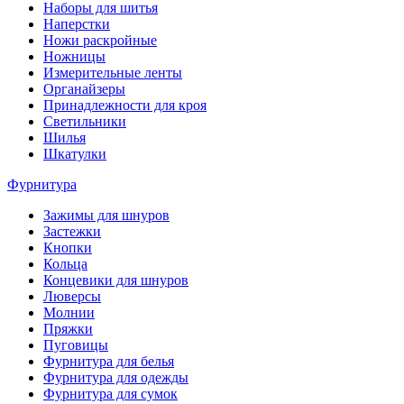
Наборы для шитья
Наперстки
Ножи раскройные
Ножницы
Измерительные ленты
Органайзеры
Принадлежности для кроя
Светильники
Шилья
Шкатулки
Фурнитура
Зажимы для шнуров
Застежки
Кнопки
Кольца
Концевики для шнуров
Люверсы
Молнии
Пряжки
Пуговицы
Фурнитура для белья
Фурнитура для одежды
Фурнитура для сумок