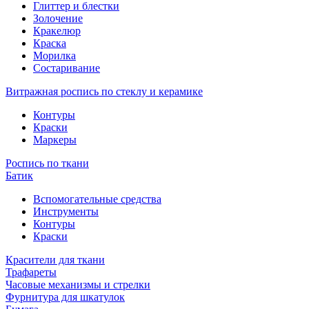
Глиттер и блестки
Золочение
Кракелюр
Краска
Морилка
Состаривание
Витражная роспись по стеклу и керамике
Контуры
Краски
Маркеры
Роспись по ткани
Батик
Вспомогательные средства
Инструменты
Контуры
Краски
Красители для ткани
Трафареты
Часовые механизмы и стрелки
Фурнитура для шкатулок