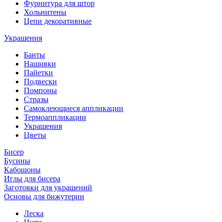
Фурнитура для штор
Хольнитены
Цепи декоративные
Украшения
Банты
Нашивки
Пайетки
Подвески
Помпоны
Стразы
Самоклеющиеся аппликации
Термоаппликации
Украшения
Цветы
Бисер
Бусины
Кабошоны
Иглы для бисера
Заготовки для украшений
Основы для бижутерии
Леска