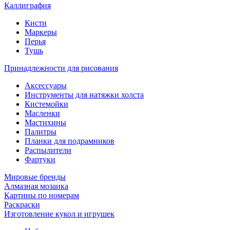
Каллиграфия
Кисти
Маркеры
Перья
Тушь
Принадлежности для рисования
Аксессуары
Инструменты для натяжки холста
Кистемойки
Масленки
Мастихины
Палитры
Планки для подрамников
Распылители
Фартуки
Мировые бренды
Алмазная мозаика
Картины по номерам
Раскраски
Изготовление кукол и игрушек