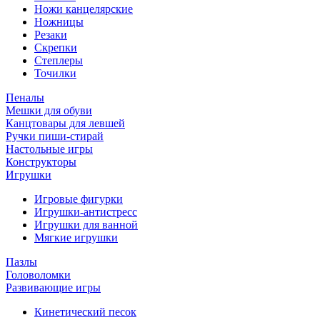
Ножи канцелярские
Ножницы
Резаки
Скрепки
Степлеры
Точилки
Пеналы
Мешки для обуви
Канцтовары для левшей
Ручки пиши-стирай
Настольные игры
Конструкторы
Игрушки
Игровые фигурки
Игрушки-антистресс
Игрушки для ванной
Мягкие игрушки
Пазлы
Головоломки
Развивающие игры
Кинетический песок