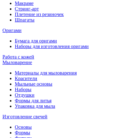
Макраме
Стринг-арт
Плетение из резиночек
Шпагаты
Оригами
Бумага для оригами
Наборы для изготовления оригами
Работа с кожей
Мыловарение
Материалы для мыловарения
Красители
Мыльные основы
Наборы
Отдушки
Формы для литья
Упаковка для мыла
Изготовление свечей
Основы
Формы