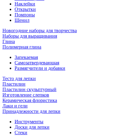
Наклейки
Открытки
Помпоны
Шенил
Новогодние наборы для творчества
Наборы для выращивания
Глина
Полимерная глина
Запекаемая
Самозатвердевающая
Размягчители и добавки
Тесто для лепки
Пластилин
Пластилин скульптурный
Изготовление слепков
Керамическая флористика
Лаки и гели
Принадлежности для лепки
Инструменты
Доски для лепки
Стеки