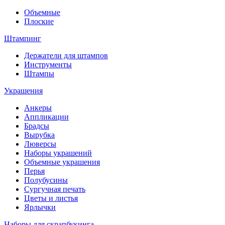
Объемные
Плоские
Штампинг
Держатели для штампов
Инструменты
Штампы
Украшения
Анкеры
Аппликации
Брадсы
Вырубка
Люверсы
Наборы украшений
Объемные украшения
Перья
Полубусины
Сургучная печать
Цветы и листья
Ярлычки
Наборы для скрапбукинга