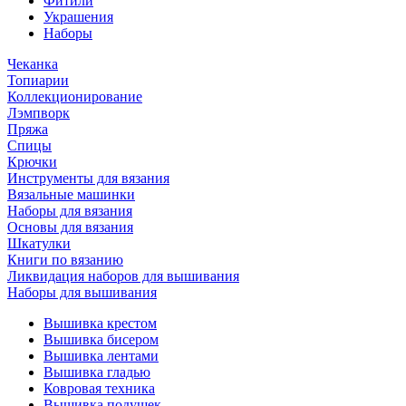
Фитили
Украшения
Наборы
Чеканка
Топиарии
Коллекционирование
Лэмпворк
Пряжа
Спицы
Крючки
Инструменты для вязания
Вязальные машинки
Наборы для вязания
Основы для вязания
Шкатулки
Книги по вязанию
Ликвидация наборов для вышивания
Наборы для вышивания
Вышивка крестом
Вышивка бисером
Вышивка лентами
Вышивка гладью
Ковровая техника
Вышивка подушек