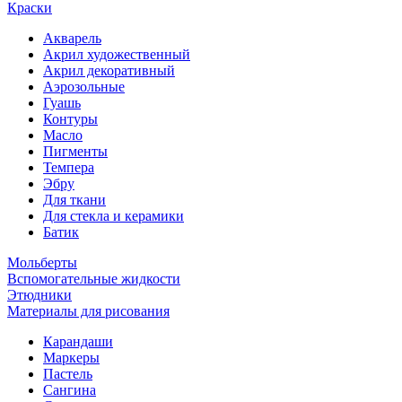
Краски
Акварель
Акрил художественный
Акрил декоративный
Аэрозольные
Гуашь
Контуры
Масло
Пигменты
Темпера
Эбру
Для ткани
Для стекла и керамики
Батик
Мольберты
Вспомогательные жидкости
Этюдники
Материалы для рисования
Карандаши
Маркеры
Пастель
Сангина