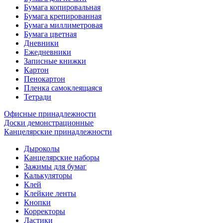
Бумага копировальная
Бумага крепированная
Бумага миллиметровая
Бумага цветная
Дневники
Ежедневники
Записные книжки
Картон
Пенокартон
Пленка самоклеящаяся
Тетради
Офисные принадлежности
Доски демонстрационные
Канцелярские принадлежности
Дыроколы
Канцелярские наборы
Зажимы для бумаг
Калькуляторы
Клей
Клейкие ленты
Кнопки
Корректоры
Ластики