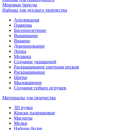
Мировые бренды
Наборы для детского творчества
Аппликация
Гравюры
Бисероплетение
Вышивание
Вязание
Декорирование
Лепка
Мозаика
Создание украшений
Раскрашивание цветным песком
Раскрашивание
Шитье
Мыловарение
Создание гибких игрушек
Материалы для творчества
3D ручки
Краски пальчиковые
Магниты
Мелки
Наборы бусин