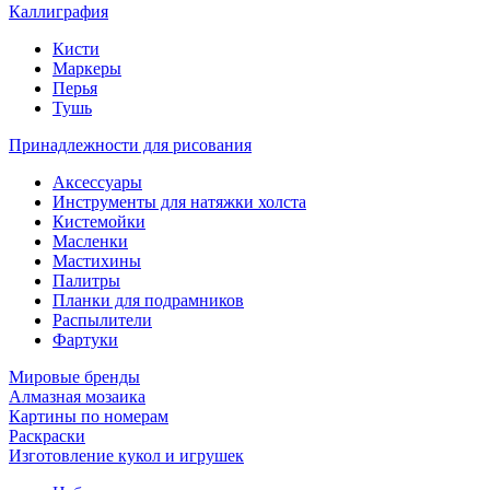
Каллиграфия
Кисти
Маркеры
Перья
Тушь
Принадлежности для рисования
Аксессуары
Инструменты для натяжки холста
Кистемойки
Масленки
Мастихины
Палитры
Планки для подрамников
Распылители
Фартуки
Мировые бренды
Алмазная мозаика
Картины по номерам
Раскраски
Изготовление кукол и игрушек