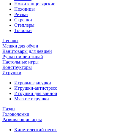
Ножи канцелярские
Ножницы
Резаки
Скрепки
Степлеры
Точилки
Пеналы
Мешки для обуви
Канцтовары для левшей
Ручки пиши-стирай
Настольные игры
Конструкторы
Игрушки
Игровые фигурки
Игрушки-антистресс
Игрушки для ванной
Мягкие игрушки
Пазлы
Головоломки
Развивающие игры
Кинетический песок