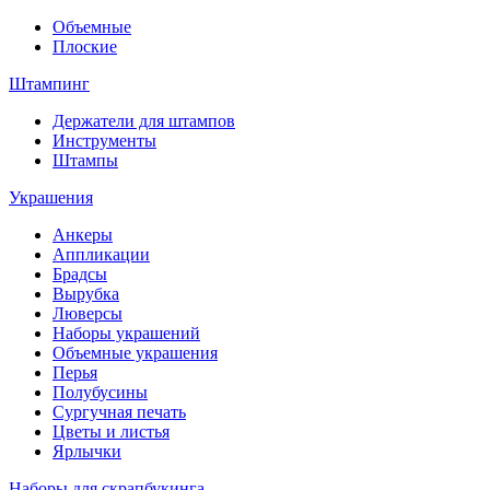
Объемные
Плоские
Штампинг
Держатели для штампов
Инструменты
Штампы
Украшения
Анкеры
Аппликации
Брадсы
Вырубка
Люверсы
Наборы украшений
Объемные украшения
Перья
Полубусины
Сургучная печать
Цветы и листья
Ярлычки
Наборы для скрапбукинга