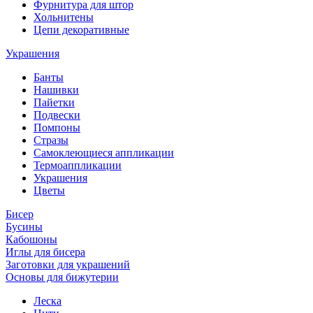
Фурнитура для штор
Хольнитены
Цепи декоративные
Украшения
Банты
Нашивки
Пайетки
Подвески
Помпоны
Стразы
Самоклеющиеся аппликации
Термоаппликации
Украшения
Цветы
Бисер
Бусины
Кабошоны
Иглы для бисера
Заготовки для украшений
Основы для бижутерии
Леска