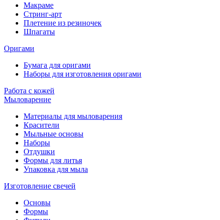
Макраме
Стринг-арт
Плетение из резиночек
Шпагаты
Оригами
Бумага для оригами
Наборы для изготовления оригами
Работа с кожей
Мыловарение
Материалы для мыловарения
Красители
Мыльные основы
Наборы
Отдушки
Формы для литья
Упаковка для мыла
Изготовление свечей
Основы
Формы