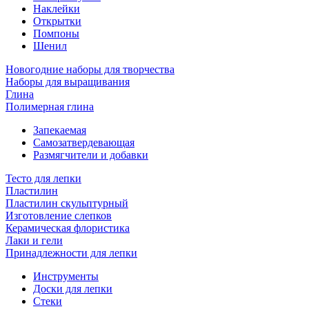
Наклейки
Открытки
Помпоны
Шенил
Новогодние наборы для творчества
Наборы для выращивания
Глина
Полимерная глина
Запекаемая
Самозатвердевающая
Размягчители и добавки
Тесто для лепки
Пластилин
Пластилин скульптурный
Изготовление слепков
Керамическая флористика
Лаки и гели
Принадлежности для лепки
Инструменты
Доски для лепки
Стеки