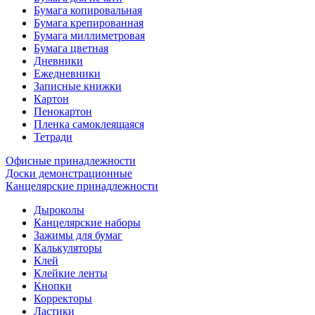
Бумага копировальная
Бумага крепированная
Бумага миллиметровая
Бумага цветная
Дневники
Ежедневники
Записные книжки
Картон
Пенокартон
Пленка самоклеящаяся
Тетради
Офисные принадлежности
Доски демонстрационные
Канцелярские принадлежности
Дыроколы
Канцелярские наборы
Зажимы для бумаг
Калькуляторы
Клей
Клейкие ленты
Кнопки
Корректоры
Ластики