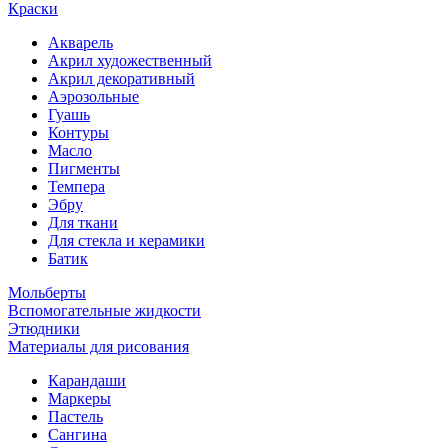
Краски
Акварель
Акрил художественный
Акрил декоративный
Аэрозольные
Гуашь
Контуры
Масло
Пигменты
Темпера
Эбру
Для ткани
Для стекла и керамики
Батик
Мольберты
Вспомогательные жидкости
Этюдники
Материалы для рисования
Карандаши
Маркеры
Пастель
Сангина