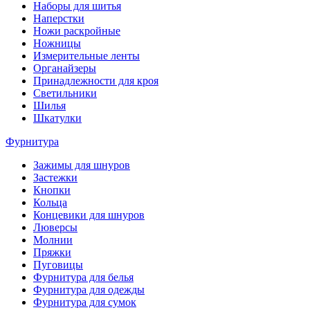
Наборы для шитья
Наперстки
Ножи раскройные
Ножницы
Измерительные ленты
Органайзеры
Принадлежности для кроя
Светильники
Шилья
Шкатулки
Фурнитура
Зажимы для шнуров
Застежки
Кнопки
Кольца
Концевики для шнуров
Люверсы
Молнии
Пряжки
Пуговицы
Фурнитура для белья
Фурнитура для одежды
Фурнитура для сумок