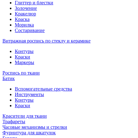
Глиттер и блестки
Золочение
Кракелюр
Краска
Морилка
Состаривание
Витражная роспись по стеклу и керамике
Контуры
Краски
Маркеры
Роспись по ткани
Батик
Вспомогательные средства
Инструменты
Контуры
Краски
Красители для ткани
Трафареты
Часовые механизмы и стрелки
Фурнитура для шкатулок