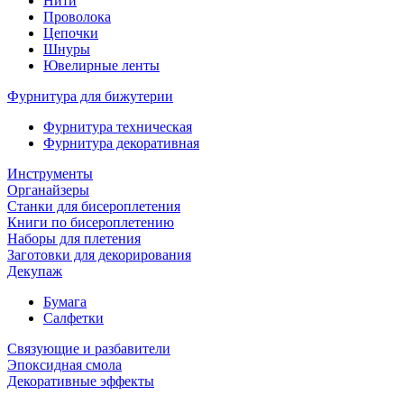
Нити
Проволока
Цепочки
Шнуры
Ювелирные ленты
Фурнитура для бижутерии
Фурнитура техническая
Фурнитура декоративная
Инструменты
Органайзеры
Станки для бисероплетения
Книги по бисероплетению
Наборы для плетения
Заготовки для декорирования
Декупаж
Бумага
Салфетки
Связующие и разбавители
Эпоксидная смола
Декоративные эффекты