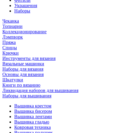
Фитили
Украшения
Наборы
Чеканка
Топиарии
Коллекционирование
Лэмпворк
Пряжа
Спицы
Крючки
Инструменты для вязания
Вязальные машинки
Наборы для вязания
Основы для вязания
Шкатулки
Книги по вязанию
Ликвидация наборов для вышивания
Наборы для вышивания
Вышивка крестом
Вышивка бисером
Вышивка лентами
Вышивка гладью
Ковровая техника
Вышивка подушек