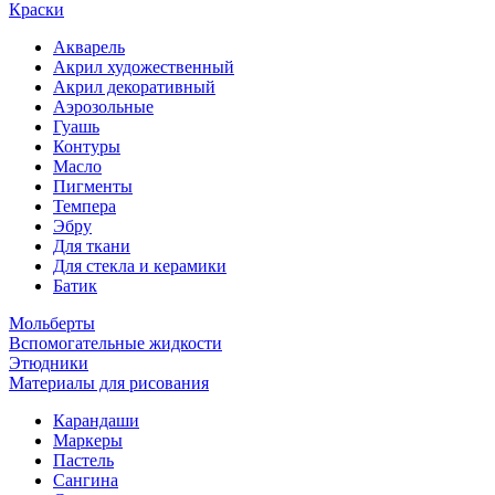
Краски
Акварель
Акрил художественный
Акрил декоративный
Аэрозольные
Гуашь
Контуры
Масло
Пигменты
Темпера
Эбру
Для ткани
Для стекла и керамики
Батик
Мольберты
Вспомогательные жидкости
Этюдники
Материалы для рисования
Карандаши
Маркеры
Пастель
Сангина