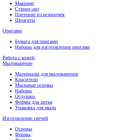
Макраме
Стринг-арт
Плетение из резиночек
Шпагаты
Оригами
Бумага для оригами
Наборы для изготовления оригами
Работа с кожей
Мыловарение
Материалы для мыловарения
Красители
Мыльные основы
Наборы
Отдушки
Формы для литья
Упаковка для мыла
Изготовление свечей
Основы
Формы