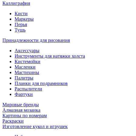
Каллиграфия
Кисти
Маркеры
Перья
Тушь
Принадлежности для рисования
Аксессуары
Инструменты для натяжки холста
Кистемойки
Масленки
Мастихины
Палитры
Планки для подрамников
Распылители
Фартуки
Мировые бренды
Алмазная мозаика
Картины по номерам
Раскраски
Изготовление кукол и игрушек