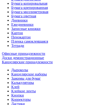
Бумага копировальная
Бумага крепированная
Бумага миллиметровая
Бумага цветная
Дневники
Ежедневники
Записные книжки
Картон
Пенокартон
Пленка самоклеящаяся
Тетради
Офисные принадлежности
Доски демонстрационные
Канцелярские принадлежности
Дыроколы
Канцелярские наборы
Зажимы для бумаг
Калькуляторы
Клей
Клейкие ленты
Кнопки
Корректоры
Ластики