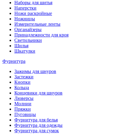
Наборы для шитья
Наперстки
Ножи раскройные
Ножницы
Измерительные ленты
Органайзеры
Принадлежности для кроя
Светильники
Шилья
Шкатулки
Фурнитура
Зажимы для шнуров
Застежки
Кнопки
Кольца
Концевики для шнуров
Люверсы
Молнии
Пряжки
Пуговицы
Фурнитура для белья
Фурнитура для одежды
Фурнитура для сумок