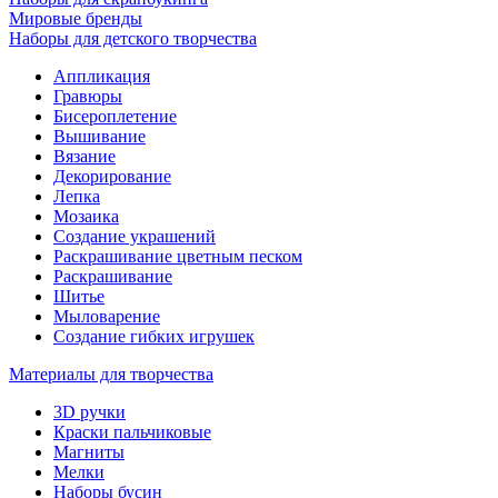
Мировые бренды
Наборы для детского творчества
Аппликация
Гравюры
Бисероплетение
Вышивание
Вязание
Декорирование
Лепка
Мозаика
Создание украшений
Раскрашивание цветным песком
Раскрашивание
Шитье
Мыловарение
Создание гибких игрушек
Материалы для творчества
3D ручки
Краски пальчиковые
Магниты
Мелки
Наборы бусин