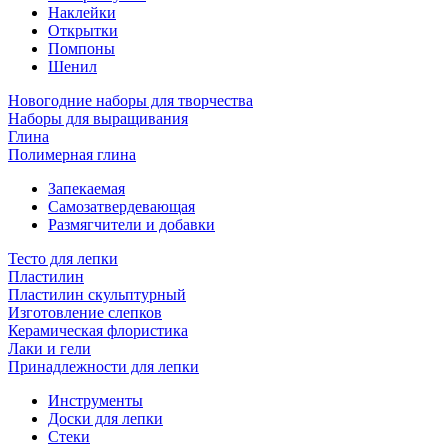
Наклейки
Открытки
Помпоны
Шенил
Новогодние наборы для творчества
Наборы для выращивания
Глина
Полимерная глина
Запекаемая
Самозатвердевающая
Размягчители и добавки
Тесто для лепки
Пластилин
Пластилин скульптурный
Изготовление слепков
Керамическая флористика
Лаки и гели
Принадлежности для лепки
Инструменты
Доски для лепки
Стеки