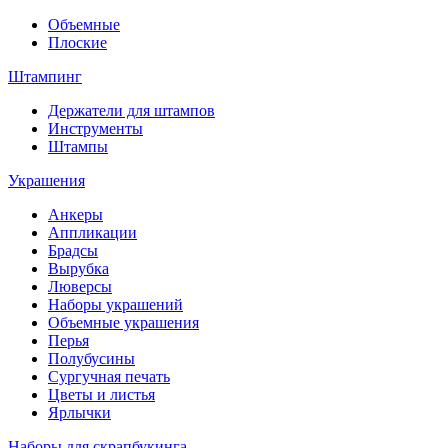
Объемные
Плоские
Штампинг
Держатели для штампов
Инструменты
Штампы
Украшения
Анкеры
Аппликации
Брадсы
Вырубка
Люверсы
Наборы украшений
Объемные украшения
Перья
Полубусины
Сургучная печать
Цветы и листья
Ярлычки
Наборы для скрапбукинга