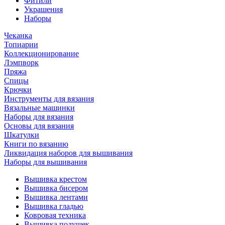
Фитили
Украшения
Наборы
Чеканка
Топиарии
Коллекционирование
Лэмпворк
Пряжа
Спицы
Крючки
Инструменты для вязания
Вязальные машинки
Наборы для вязания
Основы для вязания
Шкатулки
Книги по вязанию
Ликвидация наборов для вышивания
Наборы для вышивания
Вышивка крестом
Вышивка бисером
Вышивка лентами
Вышивка гладью
Ковровая техника
Вышивка подушек