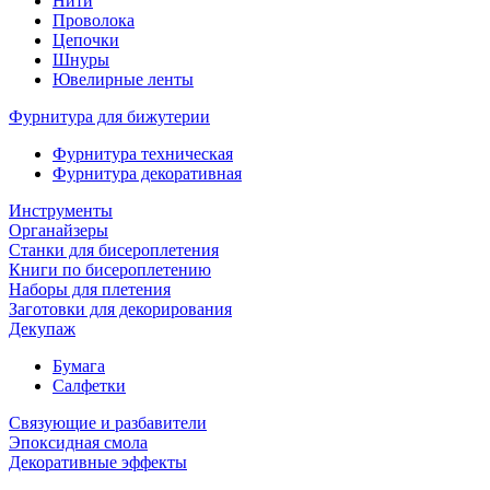
Нити
Проволока
Цепочки
Шнуры
Ювелирные ленты
Фурнитура для бижутерии
Фурнитура техническая
Фурнитура декоративная
Инструменты
Органайзеры
Станки для бисероплетения
Книги по бисероплетению
Наборы для плетения
Заготовки для декорирования
Декупаж
Бумага
Салфетки
Связующие и разбавители
Эпоксидная смола
Декоративные эффекты