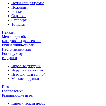
Ножи канцелярские
Ножницы
Резаки
Скрепки
Степлеры
Точилки
Пеналы
Мешки для обуви
Канцтовары для левшей
Ручки пиши-стирай
Настольные игры
Конструкторы
Игрушки
Игровые фигурки
Игрушки-антистресс
Игрушки для ванной
Мягкие игрушки
Пазлы
Головоломки
Развивающие игры
Кинетический песок