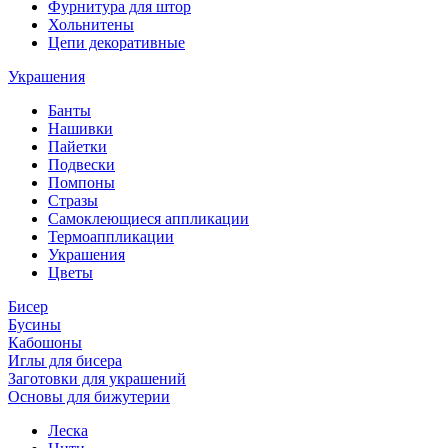
Фурнитура для штор
Хольнитены
Цепи декоративные
Украшения
Банты
Нашивки
Пайетки
Подвески
Помпоны
Стразы
Самоклеющиеся аппликации
Термоаппликации
Украшения
Цветы
Бисер
Бусины
Кабошоны
Иглы для бисера
Заготовки для украшений
Основы для бижутерии
Леска