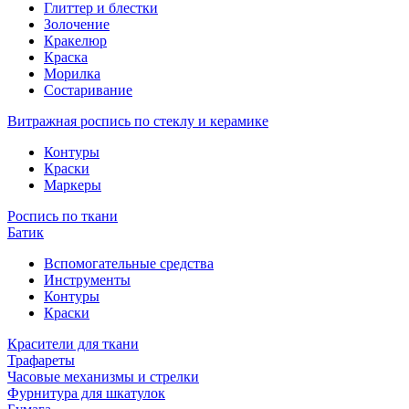
Глиттер и блестки
Золочение
Кракелюр
Краска
Морилка
Состаривание
Витражная роспись по стеклу и керамике
Контуры
Краски
Маркеры
Роспись по ткани
Батик
Вспомогательные средства
Инструменты
Контуры
Краски
Красители для ткани
Трафареты
Часовые механизмы и стрелки
Фурнитура для шкатулок