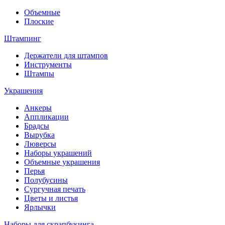
Объемные
Плоские
Штампинг
Держатели для штампов
Инструменты
Штампы
Украшения
Анкеры
Аппликации
Брадсы
Вырубка
Люверсы
Наборы украшений
Объемные украшения
Перья
Полубусины
Сургучная печать
Цветы и листья
Ярлычки
Наборы для скрапбукинга