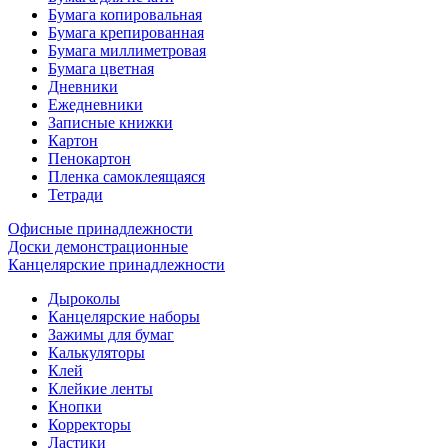
Бумага копировальная
Бумага крепированная
Бумага миллиметровая
Бумага цветная
Дневники
Ежедневники
Записные книжки
Картон
Пенокартон
Пленка самоклеящаяся
Тетради
Офисные принадлежности
Доски демонстрационные
Канцелярские принадлежности
Дыроколы
Канцелярские наборы
Зажимы для бумаг
Калькуляторы
Клей
Клейкие ленты
Кнопки
Корректоры
Ластики