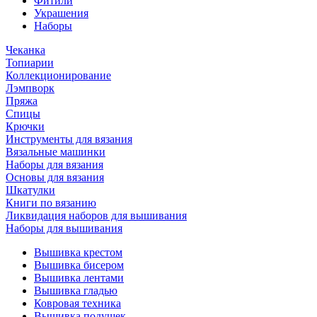
Фитили
Украшения
Наборы
Чеканка
Топиарии
Коллекционирование
Лэмпворк
Пряжа
Спицы
Крючки
Инструменты для вязания
Вязальные машинки
Наборы для вязания
Основы для вязания
Шкатулки
Книги по вязанию
Ликвидация наборов для вышивания
Наборы для вышивания
Вышивка крестом
Вышивка бисером
Вышивка лентами
Вышивка гладью
Ковровая техника
Вышивка подушек