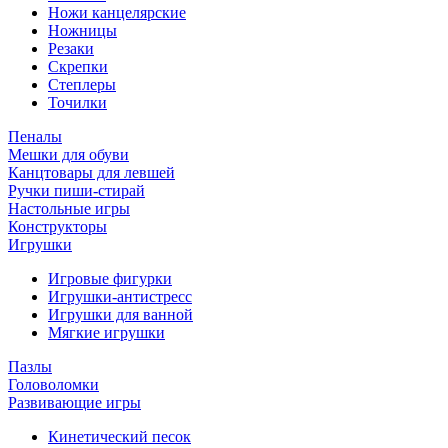
Ножи канцелярские
Ножницы
Резаки
Скрепки
Степлеры
Точилки
Пеналы
Мешки для обуви
Канцтовары для левшей
Ручки пиши-стирай
Настольные игры
Конструкторы
Игрушки
Игровые фигурки
Игрушки-антистресс
Игрушки для ванной
Мягкие игрушки
Пазлы
Головоломки
Развивающие игры
Кинетический песок