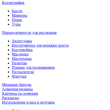
Каллиграфия
Кисти
Маркеры
Перья
Тушь
Принадлежности для рисования
Аксессуары
Инструменты для натяжки холста
Кистемойки
Масленки
Мастихины
Палитры
Планки для подрамников
Распылители
Фартуки
Мировые бренды
Алмазная мозаика
Картины по номерам
Раскраски
Изготовление кукол и игрушек