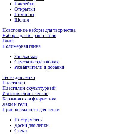
Наклейки
Открытки
Помпоны
Шенил
Новогодние наборы для творчества
Наборы для выращивания
Глина
Полимерная глина
Запекаемая
Самозатвердевающая
Размягчители и добавки
Тесто для лепки
Пластилин
Пластилин скульптурный
Изготовление слепков
Керамическая флористика
Лаки и гели
Принадлежности для лепки
Инструменты
Доски для лепки
Стеки