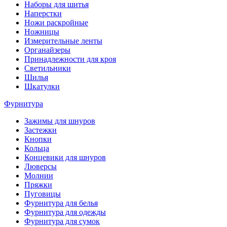
Наборы для шитья
Наперстки
Ножи раскройные
Ножницы
Измерительные ленты
Органайзеры
Принадлежности для кроя
Светильники
Шилья
Шкатулки
Фурнитура
Зажимы для шнуров
Застежки
Кнопки
Кольца
Концевики для шнуров
Люверсы
Молнии
Пряжки
Пуговицы
Фурнитура для белья
Фурнитура для одежды
Фурнитура для сумок