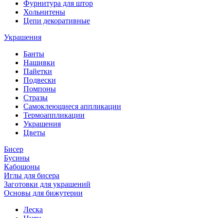
Фурнитура для штор
Хольнитены
Цепи декоративные
Украшения
Банты
Нашивки
Пайетки
Подвески
Помпоны
Стразы
Самоклеющиеся аппликации
Термоаппликации
Украшения
Цветы
Бисер
Бусины
Кабошоны
Иглы для бисера
Заготовки для украшений
Основы для бижутерии
Леска