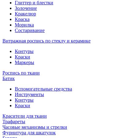
Глиттер и блестки
Золочение
Кракелюр
Краска
Морилка
Состаривание
Витражная роспись по стеклу и керамике
Контуры
Краски
Маркеры
Роспись по ткани
Батик
Вспомогательные средства
Инструменты
Контуры
Краски
Красители для ткани
Трафареты
Часовые механизмы и стрелки
Фурнитура для шкатулок