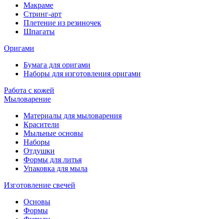
Макраме
Стринг-арт
Плетение из резиночек
Шпагаты
Оригами
Бумага для оригами
Наборы для изготовления оригами
Работа с кожей
Мыловарение
Материалы для мыловарения
Красители
Мыльные основы
Наборы
Отдушки
Формы для литья
Упаковка для мыла
Изготовление свечей
Основы
Формы