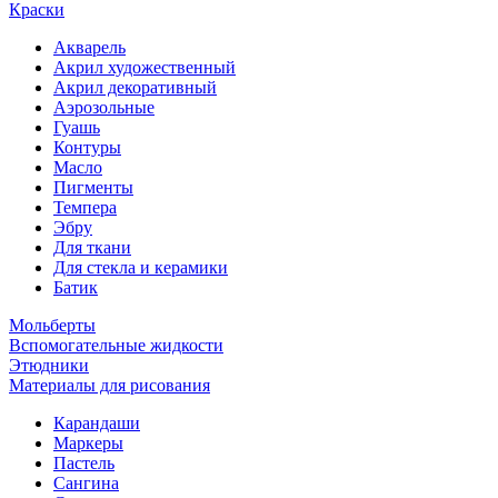
Краски
Акварель
Акрил художественный
Акрил декоративный
Аэрозольные
Гуашь
Контуры
Масло
Пигменты
Темпера
Эбру
Для ткани
Для стекла и керамики
Батик
Мольберты
Вспомогательные жидкости
Этюдники
Материалы для рисования
Карандаши
Маркеры
Пастель
Сангина