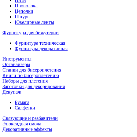
Нити
Проволока
Цепочки
Шнуры
Ювелирные ленты
Фурнитура для бижутерии
Фурнитура техническая
Фурнитура декоративная
Инструменты
Органайзеры
Станки для бисероплетения
Книги по бисероплетению
Наборы для плетения
Заготовки для декорирования
Декупаж
Бумага
Салфетки
Связующие и разбавители
Эпоксидная смола
Декоративные эффекты