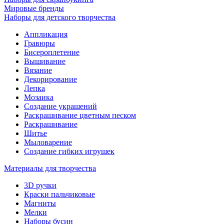
Мировые бренды
Наборы для детского творчества
Аппликация
Гравюры
Бисероплетение
Вышивание
Вязание
Декорирование
Лепка
Мозаика
Создание украшений
Раскрашивание цветным песком
Раскрашивание
Шитье
Мыловарение
Создание гибких игрушек
Материалы для творчества
3D ручки
Краски пальчиковые
Магниты
Мелки
Наборы бусин