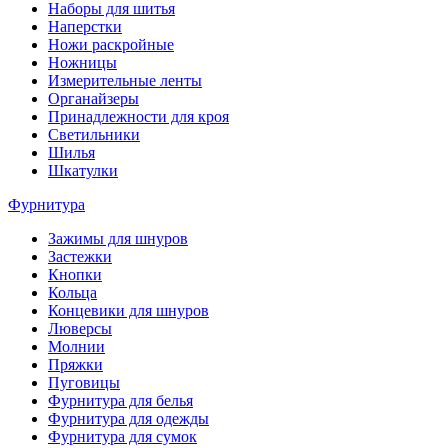
Наборы для шитья
Наперстки
Ножи раскройные
Ножницы
Измерительные ленты
Органайзеры
Принадлежности для кроя
Светильники
Шилья
Шкатулки
Фурнитура
Зажимы для шнуров
Застежки
Кнопки
Кольца
Концевики для шнуров
Люверсы
Молнии
Пряжки
Пуговицы
Фурнитура для белья
Фурнитура для одежды
Фурнитура для сумок