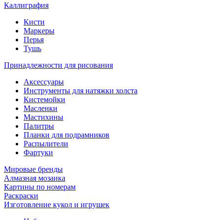
Каллиграфия
Кисти
Маркеры
Перья
Тушь
Принадлежности для рисования
Аксессуары
Инструменты для натяжки холста
Кистемойки
Масленки
Мастихины
Палитры
Планки для подрамников
Распылители
Фартуки
Мировые бренды
Алмазная мозаика
Картины по номерам
Раскраски
Изготовление кукол и игрушек