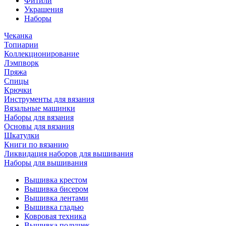
Фитили
Украшения
Наборы
Чеканка
Топиарии
Коллекционирование
Лэмпворк
Пряжа
Спицы
Крючки
Инструменты для вязания
Вязальные машинки
Наборы для вязания
Основы для вязания
Шкатулки
Книги по вязанию
Ликвидация наборов для вышивания
Наборы для вышивания
Вышивка крестом
Вышивка бисером
Вышивка лентами
Вышивка гладью
Ковровая техника
Вышивка подушек