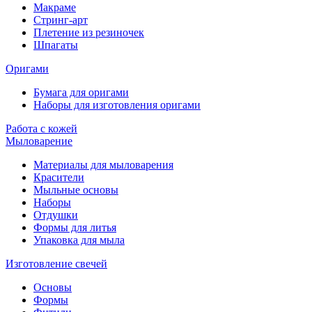
Макраме
Стринг-арт
Плетение из резиночек
Шпагаты
Оригами
Бумага для оригами
Наборы для изготовления оригами
Работа с кожей
Мыловарение
Материалы для мыловарения
Красители
Мыльные основы
Наборы
Отдушки
Формы для литья
Упаковка для мыла
Изготовление свечей
Основы
Формы