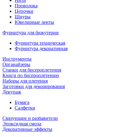
Нити
Проволока
Цепочки
Шнуры
Ювелирные ленты
Фурнитура для бижутерии
Фурнитура техническая
Фурнитура декоративная
Инструменты
Органайзеры
Станки для бисероплетения
Книги по бисероплетению
Наборы для плетения
Заготовки для декорирования
Декупаж
Бумага
Салфетки
Связующие и разбавители
Эпоксидная смола
Декоративные эффекты