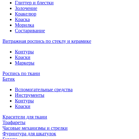
Глиттер и блестки
Золочение
Кракелюр
Краска
Морилка
Состаривание
Витражная роспись по стеклу и керамике
Контуры
Краски
Маркеры
Роспись по ткани
Батик
Вспомогательные средства
Инструменты
Контуры
Краски
Красители для ткани
Трафареты
Часовые механизмы и стрелки
Фурнитура для шкатулок