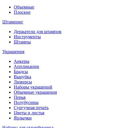
Объемные
Плоские
Штампинг
Держатели для штампов
Инструменты
Штампы
Украшения
Анкеры
Аппликации
Брадсы
Вырубка
Люверсы
Наборы украшений
Объемные украшения
Перья
Полубусины
Сургучная печать
Цветы и листья
Ярлычки
Наборы для скрапбукинга