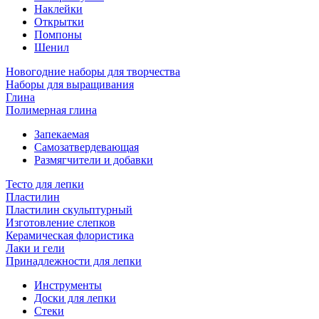
Наклейки
Открытки
Помпоны
Шенил
Новогодние наборы для творчества
Наборы для выращивания
Глина
Полимерная глина
Запекаемая
Самозатвердевающая
Размягчители и добавки
Тесто для лепки
Пластилин
Пластилин скульптурный
Изготовление слепков
Керамическая флористика
Лаки и гели
Принадлежности для лепки
Инструменты
Доски для лепки
Стеки