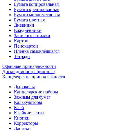
Бумага копировальная
Бумага крепированная
Бумага миллиметровая
Бумага цветная
Дневники
Ежедневники
Записные книжки
Картон
Пенокартон
Пленка самоклеящаяся
Тетради
Офисные принадлежности
Доски демонстрационные
Канцелярские принадлежности
Дыроколы
Канцелярские наборы
Зажимы для бумаг
Калькуляторы
Клей
Клейкие ленты
Кнопки
Корректоры
Ластики