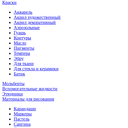
Краски
Акварель
Акрил художественный
Акрил декоративный
Аэрозольные
Гуашь
Контуры
Масло
Пигменты
Темпера
Эбру
Для ткани
Для стекла и керамики
Батик
Мольберты
Вспомогательные жидкости
Этюдники
Материалы для рисования
Карандаши
Маркеры
Пастель
Сангина