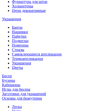
Фурнитура для штор
Хольнитены
Цепи декоративные
Украшения
Банты
Нашивки
Пайетки
Подвески
Помпоны
Стразы
Самоклеющиеся аппликации
Термоаппликации
Украшения
Цветы
Бисер
Бусины
Кабошоны
Иглы для бисера
Заготовки для украшений
Основы для бижутерии
Леска