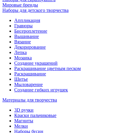
Мировые бренды
Наборы для детского творчества
Аппликация
Гравюры
Бисероплетение
Вышивание
Вязание
Декорирование
Лепка
Мозаика
Создание украшений
Раскрашивание цветным песком
Раскрашивание
Шитье
Мыловарение
Создание гибких игрушек
Материалы для творчества
3D ручки
Краски пальчиковые
Магниты
Мелки
Наборы бусин