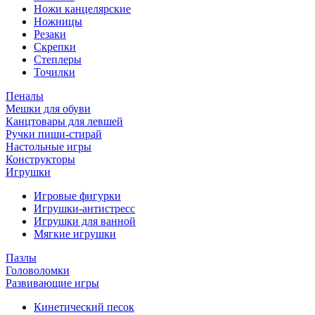
Ножи канцелярские
Ножницы
Резаки
Скрепки
Степлеры
Точилки
Пеналы
Мешки для обуви
Канцтовары для левшей
Ручки пиши-стирай
Настольные игры
Конструкторы
Игрушки
Игровые фигурки
Игрушки-антистресс
Игрушки для ванной
Мягкие игрушки
Пазлы
Головоломки
Развивающие игры
Кинетический песок