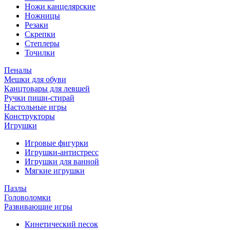
Ножи канцелярские
Ножницы
Резаки
Скрепки
Степлеры
Точилки
Пеналы
Мешки для обуви
Канцтовары для левшей
Ручки пиши-стирай
Настольные игры
Конструкторы
Игрушки
Игровые фигурки
Игрушки-антистресс
Игрушки для ванной
Мягкие игрушки
Пазлы
Головоломки
Развивающие игры
Кинетический песок