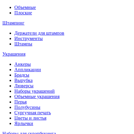
Объемные
Плоские
Штампинг
Держатели для штампов
Инструменты
Штампы
Украшения
Анкеры
Аппликации
Брадсы
Вырубка
Люверсы
Наборы украшений
Объемные украшения
Перья
Полубусины
Сургучная печать
Цветы и листья
Ярлычки
Наборы для скрапбукинга