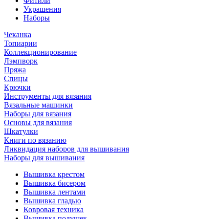
Фитили
Украшения
Наборы
Чеканка
Топиарии
Коллекционирование
Лэмпворк
Пряжа
Спицы
Крючки
Инструменты для вязания
Вязальные машинки
Наборы для вязания
Основы для вязания
Шкатулки
Книги по вязанию
Ликвидация наборов для вышивания
Наборы для вышивания
Вышивка крестом
Вышивка бисером
Вышивка лентами
Вышивка гладью
Ковровая техника
Вышивка подушек