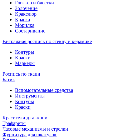
Глиттер и блестки
Золочение
Кракелюр
Краска
Морилка
Состаривание
Витражная роспись по стеклу и керамике
Контуры
Краски
Маркеры
Роспись по ткани
Батик
Вспомогательные средства
Инструменты
Контуры
Краски
Красители для ткани
Трафареты
Часовые механизмы и стрелки
Фурнитура для шкатулок