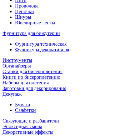
Нити
Проволока
Цепочки
Шнуры
Ювелирные ленты
Фурнитура для бижутерии
Фурнитура техническая
Фурнитура декоративная
Инструменты
Органайзеры
Станки для бисероплетения
Книги по бисероплетению
Наборы для плетения
Заготовки для декорирования
Декупаж
Бумага
Салфетки
Связующие и разбавители
Эпоксидная смола
Декоративные эффекты