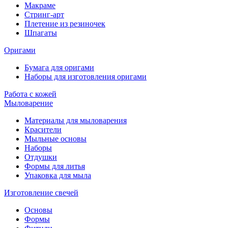
Макраме
Стринг-арт
Плетение из резиночек
Шпагаты
Оригами
Бумага для оригами
Наборы для изготовления оригами
Работа с кожей
Мыловарение
Материалы для мыловарения
Красители
Мыльные основы
Наборы
Отдушки
Формы для литья
Упаковка для мыла
Изготовление свечей
Основы
Формы