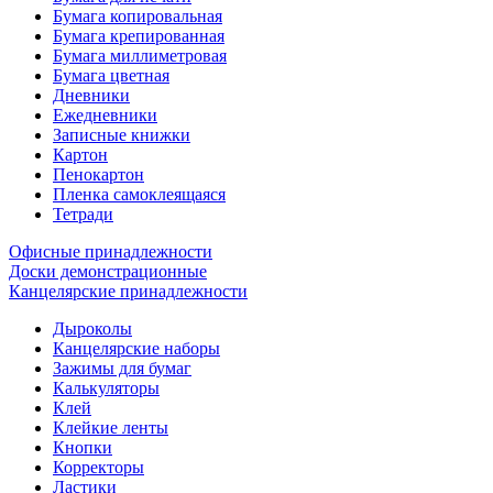
Бумага копировальная
Бумага крепированная
Бумага миллиметровая
Бумага цветная
Дневники
Ежедневники
Записные книжки
Картон
Пенокартон
Пленка самоклеящаяся
Тетради
Офисные принадлежности
Доски демонстрационные
Канцелярские принадлежности
Дыроколы
Канцелярские наборы
Зажимы для бумаг
Калькуляторы
Клей
Клейкие ленты
Кнопки
Корректоры
Ластики