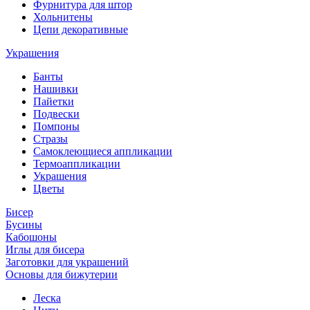
Фурнитура для штор
Хольнитены
Цепи декоративные
Украшения
Банты
Нашивки
Пайетки
Подвески
Помпоны
Стразы
Самоклеющиеся аппликации
Термоаппликации
Украшения
Цветы
Бисер
Бусины
Кабошоны
Иглы для бисера
Заготовки для украшений
Основы для бижутерии
Леска