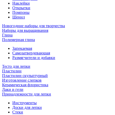
Наклейки
Открытки
Помпоны
Шенил
Новогодние наборы для творчества
Наборы для выращивания
Глина
Полимерная глина
Запекаемая
Самозатвердевающая
Размягчители и добавки
Тесто для лепки
Пластилин
Пластилин скульптурный
Изготовление слепков
Керамическая флористика
Лаки и гели
Принадлежности для лепки
Инструменты
Доски для лепки
Стеки