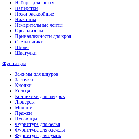
Наборы для шитья
Наперстки
Ножи раскройные
Ножницы
Измерительные ленты
Органайзеры
Принадлежности для кроя
Светильники
Шилья
Шкатулки
Фурнитура
Зажимы для шнуров
Застежки
Кнопки
Кольца
Концевики для шнуров
Люверсы
Молнии
Пряжки
Пуговицы
Фурнитура для белья
Фурнитура для одежды
Фурнитура для сумок