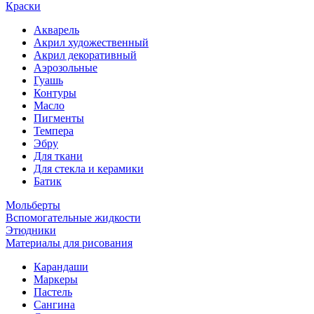
Краски
Акварель
Акрил художественный
Акрил декоративный
Аэрозольные
Гуашь
Контуры
Масло
Пигменты
Темпера
Эбру
Для ткани
Для стекла и керамики
Батик
Мольберты
Вспомогательные жидкости
Этюдники
Материалы для рисования
Карандаши
Маркеры
Пастель
Сангина