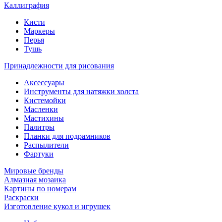
Каллиграфия
Кисти
Маркеры
Перья
Тушь
Принадлежности для рисования
Аксессуары
Инструменты для натяжки холста
Кистемойки
Масленки
Мастихины
Палитры
Планки для подрамников
Распылители
Фартуки
Мировые бренды
Алмазная мозаика
Картины по номерам
Раскраски
Изготовление кукол и игрушек