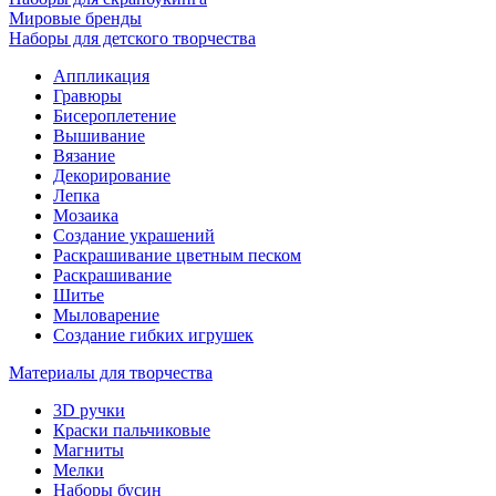
Мировые бренды
Наборы для детского творчества
Аппликация
Гравюры
Бисероплетение
Вышивание
Вязание
Декорирование
Лепка
Мозаика
Создание украшений
Раскрашивание цветным песком
Раскрашивание
Шитье
Мыловарение
Создание гибких игрушек
Материалы для творчества
3D ручки
Краски пальчиковые
Магниты
Мелки
Наборы бусин