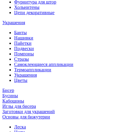
Фурнитура для штор
Хольнитены
Цепи декоративные
Украшения
Банты
Нашивки
Пайетки
Подвески
Помпоны
Стразы
Самоклеющиеся аппликации
Термоаппликации
Украшения
Цветы
Бисер
Бусины
Кабошоны
Иглы для бисера
Заготовки для украшений
Основы для бижутерии
Леска