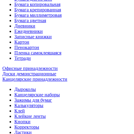
Бумага копировальная
Бумага крепированная
Бумага миллиметровая
Бумага цветная
Дневники
Ежедневники
Записные книжки
Картон
Пенокартон
Пленка самоклеящаяся
Тетради
Офисные принадлежности
Доски демонстрационные
Канцелярские принадлежности
Дыроколы
Канцелярские наборы
Зажимы для бумаг
Калькуляторы
Клей
Клейкие ленты
Кнопки
Корректоры
Ластики