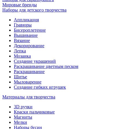
Мировые бренды
Наборы для детского творчества
Аппликация
Гравюры
Бисероплетение
Вышивание
Вязание
Декорирование
Лепка
Мозаика
Создание украшений
Раскрашивание цветным песком
Раскрашивание
Шитье
Мыловарение
Создание гибких игрушек
Материалы для творчества
3D ручки
Краски пальчиковые
Магниты
Мелки
Наборы бусин