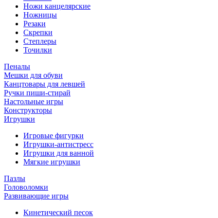
Ножи канцелярские
Ножницы
Резаки
Скрепки
Степлеры
Точилки
Пеналы
Мешки для обуви
Канцтовары для левшей
Ручки пиши-стирай
Настольные игры
Конструкторы
Игрушки
Игровые фигурки
Игрушки-антистресс
Игрушки для ванной
Мягкие игрушки
Пазлы
Головоломки
Развивающие игры
Кинетический песок