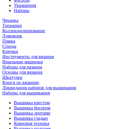
Фитили
Украшения
Наборы
Чеканка
Топиарии
Коллекционирование
Лэмпворк
Пряжа
Спицы
Крючки
Инструменты для вязания
Вязальные машинки
Наборы для вязания
Основы для вязания
Шкатулки
Книги по вязанию
Ликвидация наборов для вышивания
Наборы для вышивания
Вышивка крестом
Вышивка бисером
Вышивка лентами
Вышивка гладью
Ковровая техника
Вышивка подушек