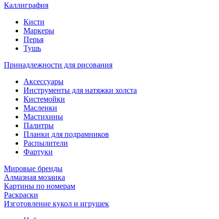
Каллиграфия
Кисти
Маркеры
Перья
Тушь
Принадлежности для рисования
Аксессуары
Инструменты для натяжки холста
Кистемойки
Масленки
Мастихины
Палитры
Планки для подрамников
Распылители
Фартуки
Мировые бренды
Алмазная мозаика
Картины по номерам
Раскраски
Изготовление кукол и игрушек