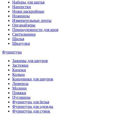
Наборы для шитья
Наперстки
Ножи раскройные
Ножницы
Измерительные ленты
Органайзеры
Принадлежности для кроя
Светильники
Шилья
Шкатулки
Фурнитура
Зажимы для шнуров
Застежки
Кнопки
Кольца
Концевики для шнуров
Люверсы
Молнии
Пряжки
Пуговицы
Фурнитура для белья
Фурнитура для одежды
Фурнитура для сумок