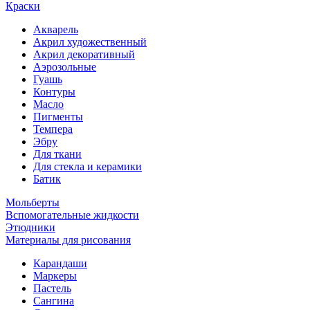
Краски
Акварель
Акрил художественный
Акрил декоративный
Аэрозольные
Гуашь
Контуры
Масло
Пигменты
Темпера
Эбру
Для ткани
Для стекла и керамики
Батик
Мольберты
Вспомогательные жидкости
Этюдники
Материалы для рисования
Карандаши
Маркеры
Пастель
Сангина