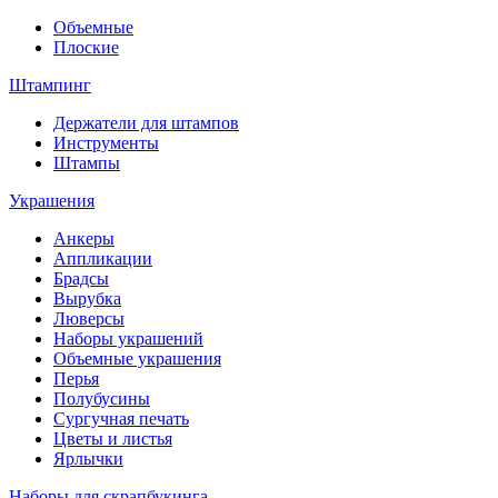
Объемные
Плоские
Штампинг
Держатели для штампов
Инструменты
Штампы
Украшения
Анкеры
Аппликации
Брадсы
Вырубка
Люверсы
Наборы украшений
Объемные украшения
Перья
Полубусины
Сургучная печать
Цветы и листья
Ярлычки
Наборы для скрапбукинга