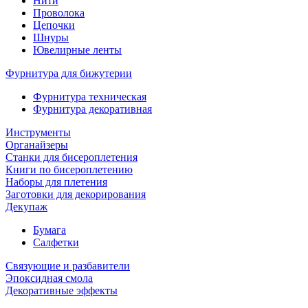
Нити
Проволока
Цепочки
Шнуры
Ювелирные ленты
Фурнитура для бижутерии
Фурнитура техническая
Фурнитура декоративная
Инструменты
Органайзеры
Станки для бисероплетения
Книги по бисероплетению
Наборы для плетения
Заготовки для декорирования
Декупаж
Бумага
Салфетки
Связующие и разбавители
Эпоксидная смола
Декоративные эффекты