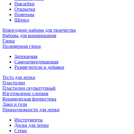
Наклейки
Открытки
Помпоны
Шенил
Новогодние наборы для творчества
Наборы для выращивания
Глина
Полимерная глина
Запекаемая
Самозатвердевающая
Размягчители и добавки
Тесто для лепки
Пластилин
Пластилин скульптурный
Изготовление слепков
Керамическая флористика
Лаки и гели
Принадлежности для лепки
Инструменты
Доски для лепки
Стеки