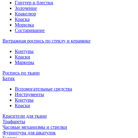
Глиттер и блестки
Золочение
Кракелюр
Краска
Морилка
Состаривание
Витражная роспись по стеклу и керамике
Контуры
Краски
Маркеры
Роспись по ткани
Батик
Вспомогательные средства
Инструменты
Контуры
Краски
Красители для ткани
Трафареты
Часовые механизмы и стрелки
Фурнитура для шкатулок