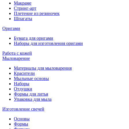
Макраме
Стринг-арт
Плетение из резиночек
Шпагаты
Оригами
Бумага для оригами
Наборы для изготовления оригами
Работа с кожей
Мыловарение
Материалы для мыловарения
Красители
Мыльные основы
Наборы
Отдушки
Формы для литья
Упаковка для мыла
Изготовление свечей
Основы
Формы