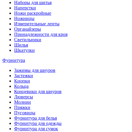
Наборы для шитья
Наперстки
Ножи раскройные
Ножницы
Измерительные ленты
Органайзеры
Принадлежности для кроя
Светильники
Шилья
Шкатулки
Фурнитура
Зажимы для шнуров
Застежки
Кнопки
Кольца
Концевики для шнуров
Люверсы
Молнии
Пряжки
Пуговицы
Фурнитура для белья
Фурнитура для одежды
Фурнитура для сумок