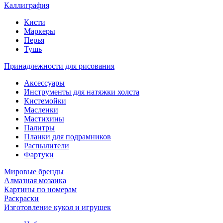
Каллиграфия
Кисти
Маркеры
Перья
Тушь
Принадлежности для рисования
Аксессуары
Инструменты для натяжки холста
Кистемойки
Масленки
Мастихины
Палитры
Планки для подрамников
Распылители
Фартуки
Мировые бренды
Алмазная мозаика
Картины по номерам
Раскраски
Изготовление кукол и игрушек