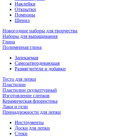
Наклейки
Открытки
Помпоны
Шенил
Новогодние наборы для творчества
Наборы для выращивания
Глина
Полимерная глина
Запекаемая
Самозатвердевающая
Размягчители и добавки
Тесто для лепки
Пластилин
Пластилин скульптурный
Изготовление слепков
Керамическая флористика
Лаки и гели
Принадлежности для лепки
Инструменты
Доски для лепки
Стеки