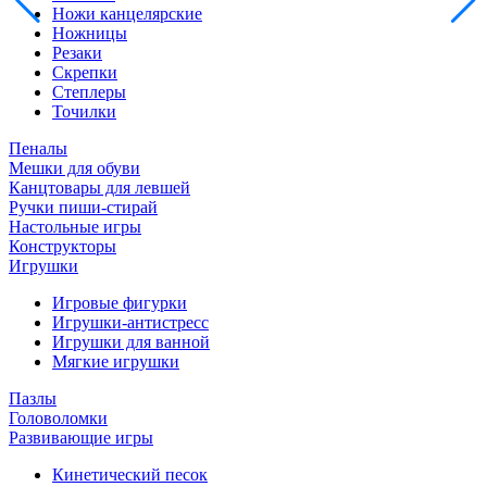
Ножи канцелярские
Ножницы
Резаки
Скрепки
Степлеры
Точилки
Пеналы
Мешки для обуви
Канцтовары для левшей
Ручки пиши-стирай
Настольные игры
Конструкторы
Игрушки
Игровые фигурки
Игрушки-антистресс
Игрушки для ванной
Мягкие игрушки
Пазлы
Головоломки
Развивающие игры
Кинетический песок