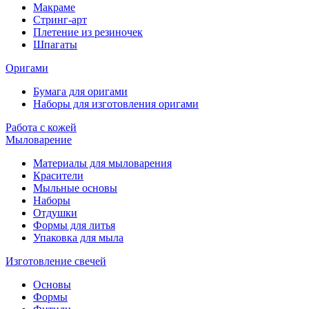
Макраме
Стринг-арт
Плетение из резиночек
Шпагаты
Оригами
Бумага для оригами
Наборы для изготовления оригами
Работа с кожей
Мыловарение
Материалы для мыловарения
Красители
Мыльные основы
Наборы
Отдушки
Формы для литья
Упаковка для мыла
Изготовление свечей
Основы
Формы