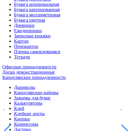
Бумага копировальная
Бумага крепированная
Бумага миллиметровая
Бумага цветная
Дневники
Ежедневники
Записные книжки
Картон
Пенокартон
Пленка самоклеящаяся
Тетради
Офисные принадлежности
Доски демонстрационные
Канцелярские принадлежности
Дыроколы
Канцелярские наборы
Зажимы для бумаг
Калькуляторы
Клей
Клейкие ленты
Кнопки
Корректоры
Ластики