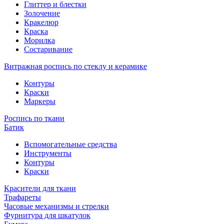
Глиттер и блестки
Золочение
Кракелюр
Краска
Морилка
Состаривание
Витражная роспись по стеклу и керамике
Контуры
Краски
Маркеры
Роспись по ткани
Батик
Вспомогательные средства
Инструменты
Контуры
Краски
Красители для ткани
Трафареты
Часовые механизмы и стрелки
Фурнитура для шкатулок