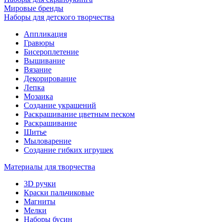
Мировые бренды
Наборы для детского творчества
Аппликация
Гравюры
Бисероплетение
Вышивание
Вязание
Декорирование
Лепка
Мозаика
Создание украшений
Раскрашивание цветным песком
Раскрашивание
Шитье
Мыловарение
Создание гибких игрушек
Материалы для творчества
3D ручки
Краски пальчиковые
Магниты
Мелки
Наборы бусин