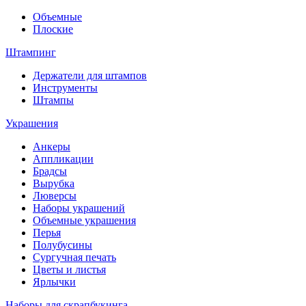
Объемные
Плоские
Штампинг
Держатели для штампов
Инструменты
Штампы
Украшения
Анкеры
Аппликации
Брадсы
Вырубка
Люверсы
Наборы украшений
Объемные украшения
Перья
Полубусины
Сургучная печать
Цветы и листья
Ярлычки
Наборы для скрапбукинга