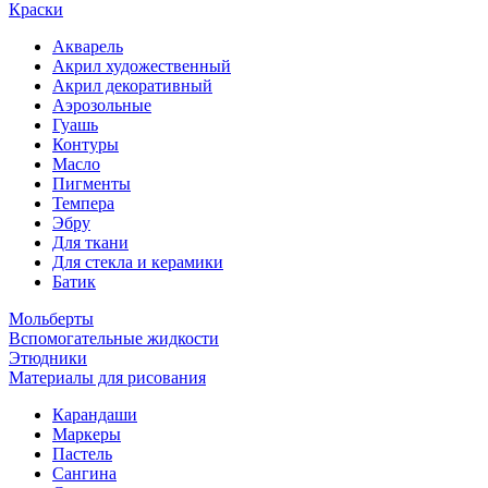
Краски
Акварель
Акрил художественный
Акрил декоративный
Аэрозольные
Гуашь
Контуры
Масло
Пигменты
Темпера
Эбру
Для ткани
Для стекла и керамики
Батик
Мольберты
Вспомогательные жидкости
Этюдники
Материалы для рисования
Карандаши
Маркеры
Пастель
Сангина