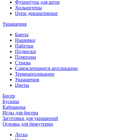
Фурнитура для штор
Хольнитены
Цепи декоративные
Украшения
Банты
Нашивки
Пайетки
Подвески
Помпоны
Стразы
Самоклеющиеся аппликации
Термоаппликации
Украшения
Цветы
Бисер
Бусины
Кабошоны
Иглы для бисера
Заготовки для украшений
Основы для бижутерии
Леска