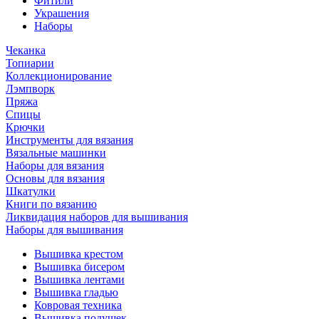
Фитили
Украшения
Наборы
Чеканка
Топиарии
Коллекционирование
Лэмпворк
Пряжа
Спицы
Крючки
Инструменты для вязания
Вязальные машинки
Наборы для вязания
Основы для вязания
Шкатулки
Книги по вязанию
Ликвидация наборов для вышивания
Наборы для вышивания
Вышивка крестом
Вышивка бисером
Вышивка лентами
Вышивка гладью
Ковровая техника
Вышивка подушек