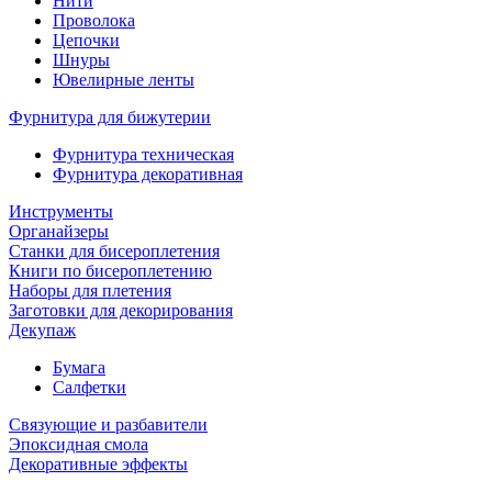
Нити
Проволока
Цепочки
Шнуры
Ювелирные ленты
Фурнитура для бижутерии
Фурнитура техническая
Фурнитура декоративная
Инструменты
Органайзеры
Станки для бисероплетения
Книги по бисероплетению
Наборы для плетения
Заготовки для декорирования
Декупаж
Бумага
Салфетки
Связующие и разбавители
Эпоксидная смола
Декоративные эффекты