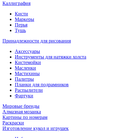
Каллиграфия
Кисти
Маркеры
Перья
Тушь
Принадлежности для рисования
Аксессуары
Инструменты для натяжки холста
Кистемойки
Масленки
Мастихины
Палитры
Планки для подрамников
Распылители
Фартуки
Мировые бренды
Алмазная мозаика
Картины по номерам
Раскраски
Изготовление кукол и игрушек