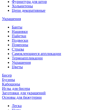
Фурнитура для штор
Хольнитены
Цепи декоративные
Украшения
Банты
Нашивки
Пайетки
Подвески
Помпоны
Стразы
Самоклеющиеся аппликации
Термоаппликации
Украшения
Цветы
Бисер
Бусины
Кабошоны
Иглы для бисера
Заготовки для украшений
Основы для бижутерии
Леска