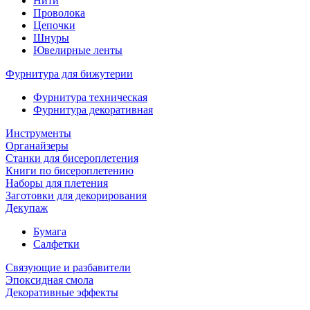
Нити
Проволока
Цепочки
Шнуры
Ювелирные ленты
Фурнитура для бижутерии
Фурнитура техническая
Фурнитура декоративная
Инструменты
Органайзеры
Станки для бисероплетения
Книги по бисероплетению
Наборы для плетения
Заготовки для декорирования
Декупаж
Бумага
Салфетки
Связующие и разбавители
Эпоксидная смола
Декоративные эффекты