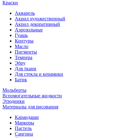
Краски
Акварель
Акрил художественный
Акрил декоративный
Аэрозольные
Гуашь
Контуры
Масло
Пигменты
Темпера
Эбру
Для ткани
Для стекла и керамики
Батик
Мольберты
Вспомогательные жидкости
Этюдники
Материалы для рисования
Карандаши
Маркеры
Пастель
Сангина