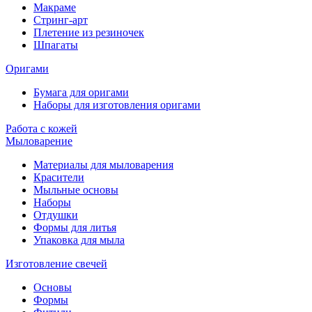
Макраме
Стринг-арт
Плетение из резиночек
Шпагаты
Оригами
Бумага для оригами
Наборы для изготовления оригами
Работа с кожей
Мыловарение
Материалы для мыловарения
Красители
Мыльные основы
Наборы
Отдушки
Формы для литья
Упаковка для мыла
Изготовление свечей
Основы
Формы