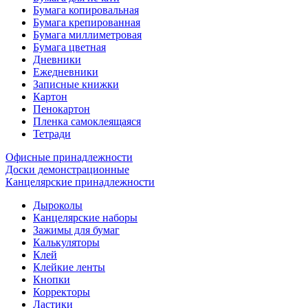
Бумага копировальная
Бумага крепированная
Бумага миллиметровая
Бумага цветная
Дневники
Ежедневники
Записные книжки
Картон
Пенокартон
Пленка самоклеящаяся
Тетради
Офисные принадлежности
Доски демонстрационные
Канцелярские принадлежности
Дыроколы
Канцелярские наборы
Зажимы для бумаг
Калькуляторы
Клей
Клейкие ленты
Кнопки
Корректоры
Ластики