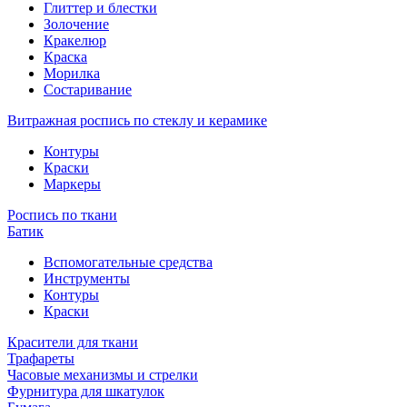
Глиттер и блестки
Золочение
Кракелюр
Краска
Морилка
Состаривание
Витражная роспись по стеклу и керамике
Контуры
Краски
Маркеры
Роспись по ткани
Батик
Вспомогательные средства
Инструменты
Контуры
Краски
Красители для ткани
Трафареты
Часовые механизмы и стрелки
Фурнитура для шкатулок