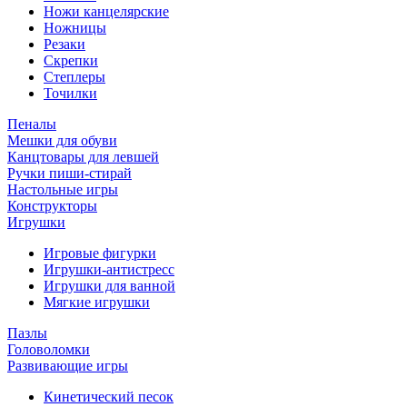
Ножи канцелярские
Ножницы
Резаки
Скрепки
Степлеры
Точилки
Пеналы
Мешки для обуви
Канцтовары для левшей
Ручки пиши-стирай
Настольные игры
Конструкторы
Игрушки
Игровые фигурки
Игрушки-антистресс
Игрушки для ванной
Мягкие игрушки
Пазлы
Головоломки
Развивающие игры
Кинетический песок