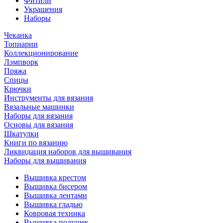
Фитили
Украшения
Наборы
Чеканка
Топиарии
Коллекционирование
Лэмпворк
Пряжа
Спицы
Крючки
Инструменты для вязания
Вязальные машинки
Наборы для вязания
Основы для вязания
Шкатулки
Книги по вязанию
Ликвидация наборов для вышивания
Наборы для вышивания
Вышивка крестом
Вышивка бисером
Вышивка лентами
Вышивка гладью
Ковровая техника
Вышивка подушек