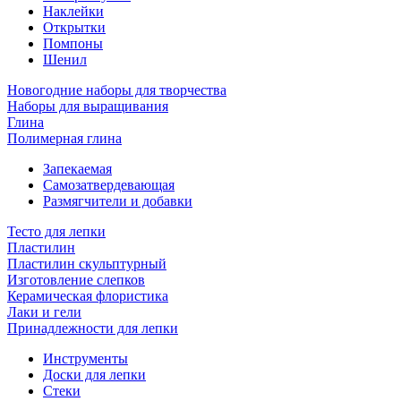
Наклейки
Открытки
Помпоны
Шенил
Новогодние наборы для творчества
Наборы для выращивания
Глина
Полимерная глина
Запекаемая
Самозатвердевающая
Размягчители и добавки
Тесто для лепки
Пластилин
Пластилин скульптурный
Изготовление слепков
Керамическая флористика
Лаки и гели
Принадлежности для лепки
Инструменты
Доски для лепки
Стеки