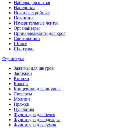
Наборы для шитья
Наперстки
Ножи раскройные
Ножницы
Измерительные ленты
Органайзеры
Принадлежности для кроя
Светильники
Шилья
Шкатулки
Фурнитура
Зажимы для шнуров
Застежки
Кнопки
Кольца
Концевики для шнуров
Люверсы
Молнии
Пряжки
Пуговицы
Фурнитура для белья
Фурнитура для одежды
Фурнитура для сумок