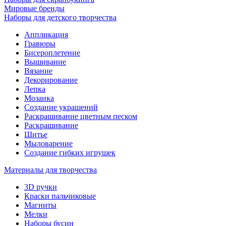
Мировые бренды
Наборы для детского творчества
Аппликация
Гравюры
Бисероплетение
Вышивание
Вязание
Декорирование
Лепка
Мозаика
Создание украшений
Раскрашивание цветным песком
Раскрашивание
Шитье
Мыловарение
Создание гибких игрушек
Материалы для творчества
3D ручки
Краски пальчиковые
Магниты
Мелки
Наборы бусин