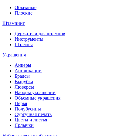
Объемные
Плоские
Штампинг
Держатели для штампов
Инструменты
Штампы
Украшения
Анкеры
Аппликации
Брадсы
Вырубка
Люверсы
Наборы украшений
Объемные украшения
Перья
Полубусины
Сургучная печать
Цветы и листья
Ярлычки
Наборы для скрапбукинга