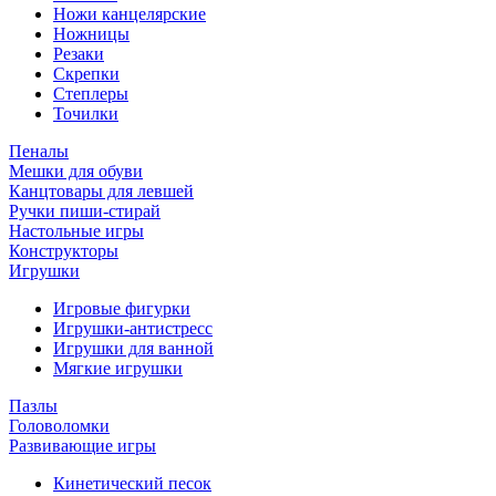
Ножи канцелярские
Ножницы
Резаки
Скрепки
Степлеры
Точилки
Пеналы
Мешки для обуви
Канцтовары для левшей
Ручки пиши-стирай
Настольные игры
Конструкторы
Игрушки
Игровые фигурки
Игрушки-антистресс
Игрушки для ванной
Мягкие игрушки
Пазлы
Головоломки
Развивающие игры
Кинетический песок