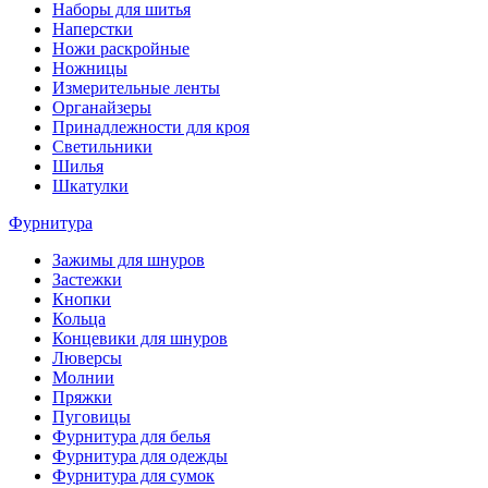
Наборы для шитья
Наперстки
Ножи раскройные
Ножницы
Измерительные ленты
Органайзеры
Принадлежности для кроя
Светильники
Шилья
Шкатулки
Фурнитура
Зажимы для шнуров
Застежки
Кнопки
Кольца
Концевики для шнуров
Люверсы
Молнии
Пряжки
Пуговицы
Фурнитура для белья
Фурнитура для одежды
Фурнитура для сумок