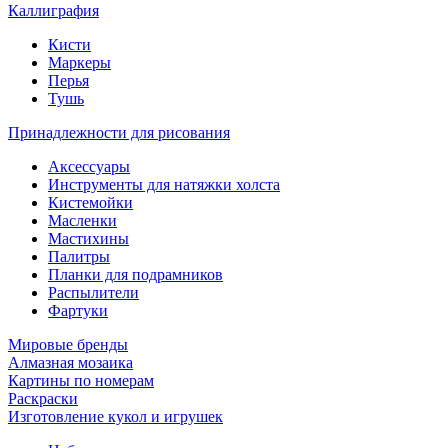
Каллиграфия
Кисти
Маркеры
Перья
Тушь
Принадлежности для рисования
Аксессуары
Инструменты для натяжки холста
Кистемойки
Масленки
Мастихины
Палитры
Планки для подрамников
Распылители
Фартуки
Мировые бренды
Алмазная мозаика
Картины по номерам
Раскраски
Изготовление кукол и игрушек