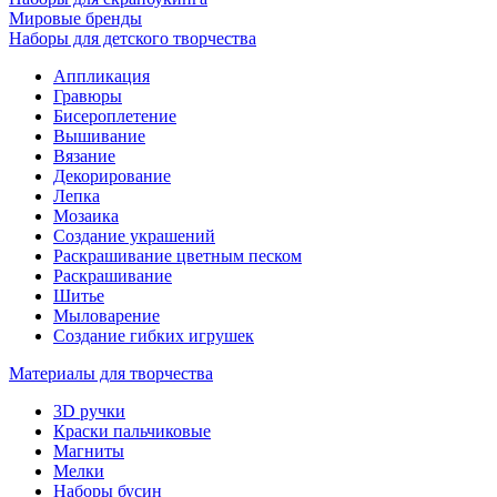
Мировые бренды
Наборы для детского творчества
Аппликация
Гравюры
Бисероплетение
Вышивание
Вязание
Декорирование
Лепка
Мозаика
Создание украшений
Раскрашивание цветным песком
Раскрашивание
Шитье
Мыловарение
Создание гибких игрушек
Материалы для творчества
3D ручки
Краски пальчиковые
Магниты
Мелки
Наборы бусин