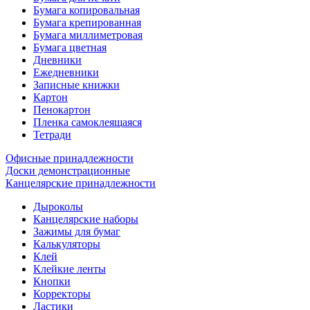
Бумага копировальная
Бумага крепированная
Бумага миллиметровая
Бумага цветная
Дневники
Ежедневники
Записные книжки
Картон
Пенокартон
Пленка самоклеящаяся
Тетради
Офисные принадлежности
Доски демонстрационные
Канцелярские принадлежности
Дыроколы
Канцелярские наборы
Зажимы для бумаг
Калькуляторы
Клей
Клейкие ленты
Кнопки
Корректоры
Ластики