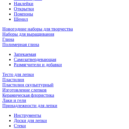
Наклейки
Открытки
Помпоны
Шенил
Новогодние наборы для творчества
Наборы для выращивания
Глина
Полимерная глина
Запекаемая
Самозатвердевающая
Размягчители и добавки
Тесто для лепки
Пластилин
Пластилин скульптурный
Изготовление слепков
Керамическая флористика
Лаки и гели
Принадлежности для лепки
Инструменты
Доски для лепки
Стеки