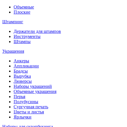
Объемные
Плоские
Штампинг
Держатели для штампов
Инструменты
Штампы
Украшения
Анкеры
Аппликации
Брадсы
Вырубка
Люверсы
Наборы украшений
Объемные украшения
Перья
Полубусины
Сургучная печать
Цветы и листья
Ярлычки
Наборы для скрапбукинга