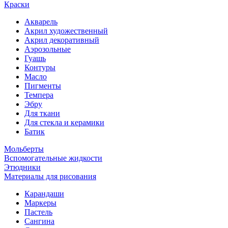
Краски
Акварель
Акрил художественный
Акрил декоративный
Аэрозольные
Гуашь
Контуры
Масло
Пигменты
Темпера
Эбру
Для ткани
Для стекла и керамики
Батик
Мольберты
Вспомогательные жидкости
Этюдники
Материалы для рисования
Карандаши
Маркеры
Пастель
Сангина