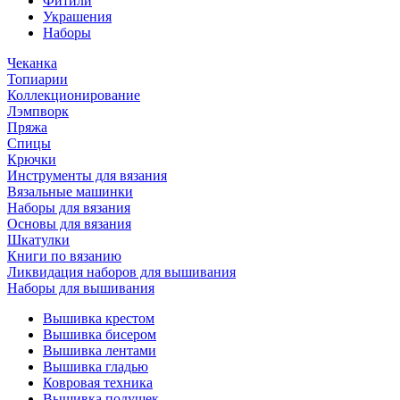
Фитили
Украшения
Наборы
Чеканка
Топиарии
Коллекционирование
Лэмпворк
Пряжа
Спицы
Крючки
Инструменты для вязания
Вязальные машинки
Наборы для вязания
Основы для вязания
Шкатулки
Книги по вязанию
Ликвидация наборов для вышивания
Наборы для вышивания
Вышивка крестом
Вышивка бисером
Вышивка лентами
Вышивка гладью
Ковровая техника
Вышивка подушек