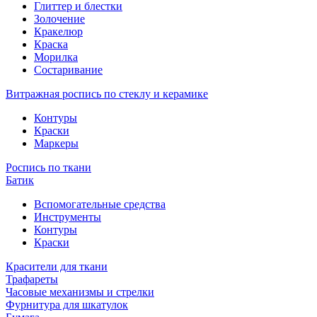
Глиттер и блестки
Золочение
Кракелюр
Краска
Морилка
Состаривание
Витражная роспись по стеклу и керамике
Контуры
Краски
Маркеры
Роспись по ткани
Батик
Вспомогательные средства
Инструменты
Контуры
Краски
Красители для ткани
Трафареты
Часовые механизмы и стрелки
Фурнитура для шкатулок