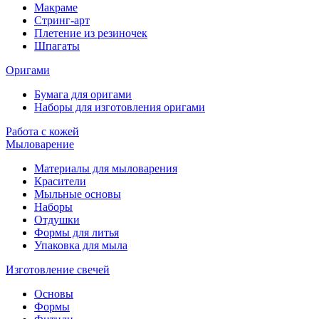
Макраме
Стринг-арт
Плетение из резиночек
Шпагаты
Оригами
Бумага для оригами
Наборы для изготовления оригами
Работа с кожей
Мыловарение
Материалы для мыловарения
Красители
Мыльные основы
Наборы
Отдушки
Формы для литья
Упаковка для мыла
Изготовление свечей
Основы
Формы