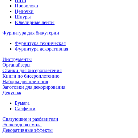
Нити
Проволока
Цепочки
Шнуры
Ювелирные ленты
Фурнитура для бижутерии
Фурнитура техническая
Фурнитура декоративная
Инструменты
Органайзеры
Станки для бисероплетения
Книги по бисероплетению
Наборы для плетения
Заготовки для декорирования
Декупаж
Бумага
Салфетки
Связующие и разбавители
Эпоксидная смола
Декоративные эффекты