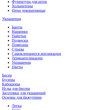
Фурнитура для штор
Хольнитены
Цепи декоративные
Украшения
Банты
Нашивки
Пайетки
Подвески
Помпоны
Стразы
Самоклеющиеся аппликации
Термоаппликации
Украшения
Цветы
Бисер
Бусины
Кабошоны
Иглы для бисера
Заготовки для украшений
Основы для бижутерии
Леска