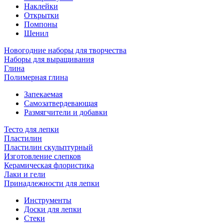
Наклейки
Открытки
Помпоны
Шенил
Новогодние наборы для творчества
Наборы для выращивания
Глина
Полимерная глина
Запекаемая
Самозатвердевающая
Размягчители и добавки
Тесто для лепки
Пластилин
Пластилин скульптурный
Изготовление слепков
Керамическая флористика
Лаки и гели
Принадлежности для лепки
Инструменты
Доски для лепки
Стеки