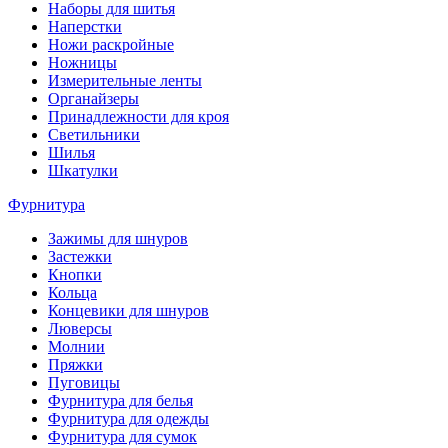
Наборы для шитья
Наперстки
Ножи раскройные
Ножницы
Измерительные ленты
Органайзеры
Принадлежности для кроя
Светильники
Шилья
Шкатулки
Фурнитура
Зажимы для шнуров
Застежки
Кнопки
Кольца
Концевики для шнуров
Люверсы
Молнии
Пряжки
Пуговицы
Фурнитура для белья
Фурнитура для одежды
Фурнитура для сумок