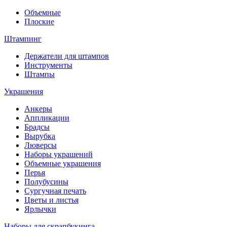
Объемные
Плоские
Штампинг
Держатели для штампов
Инструменты
Штампы
Украшения
Анкеры
Аппликации
Брадсы
Вырубка
Люверсы
Наборы украшений
Объемные украшения
Перья
Полубусины
Сургучная печать
Цветы и листья
Ярлычки
Наборы для скрапбукинга