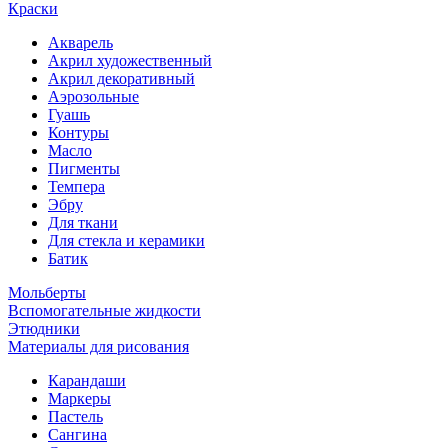
Краски
Акварель
Акрил художественный
Акрил декоративный
Аэрозольные
Гуашь
Контуры
Масло
Пигменты
Темпера
Эбру
Для ткани
Для стекла и керамики
Батик
Мольберты
Вспомогательные жидкости
Этюдники
Материалы для рисования
Карандаши
Маркеры
Пастель
Сангина