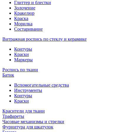
Глиттер и блестки
Золочение
Кракелюр
Краска
Морилка
Состаривание
Витражная роспись по стеклу и керамике
Контуры
Краски
Маркеры
Роспись по ткани
Батик
Вспомогательные средства
Инструменты
Контуры
Краски
Красители для ткани
Трафареты
Часовые механизмы и стрелки
Фурнитура для шкатулок