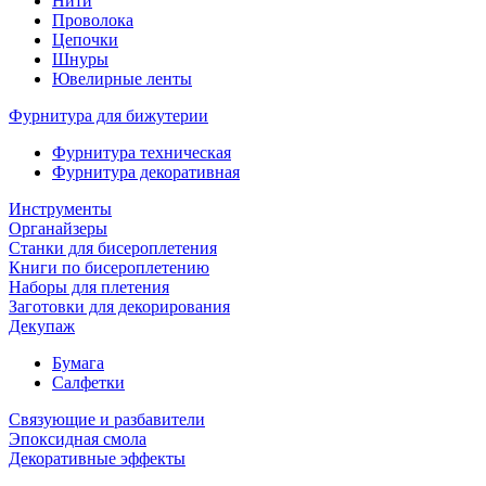
Нити
Проволока
Цепочки
Шнуры
Ювелирные ленты
Фурнитура для бижутерии
Фурнитура техническая
Фурнитура декоративная
Инструменты
Органайзеры
Станки для бисероплетения
Книги по бисероплетению
Наборы для плетения
Заготовки для декорирования
Декупаж
Бумага
Салфетки
Связующие и разбавители
Эпоксидная смола
Декоративные эффекты