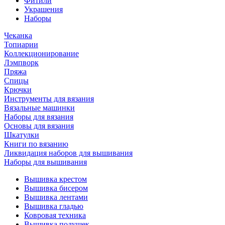
Фитили
Украшения
Наборы
Чеканка
Топиарии
Коллекционирование
Лэмпворк
Пряжа
Спицы
Крючки
Инструменты для вязания
Вязальные машинки
Наборы для вязания
Основы для вязания
Шкатулки
Книги по вязанию
Ликвидация наборов для вышивания
Наборы для вышивания
Вышивка крестом
Вышивка бисером
Вышивка лентами
Вышивка гладью
Ковровая техника
Вышивка подушек