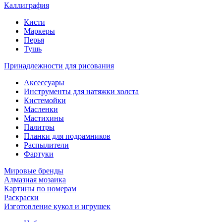
Каллиграфия
Кисти
Маркеры
Перья
Тушь
Принадлежности для рисования
Аксессуары
Инструменты для натяжки холста
Кистемойки
Масленки
Мастихины
Палитры
Планки для подрамников
Распылители
Фартуки
Мировые бренды
Алмазная мозаика
Картины по номерам
Раскраски
Изготовление кукол и игрушек