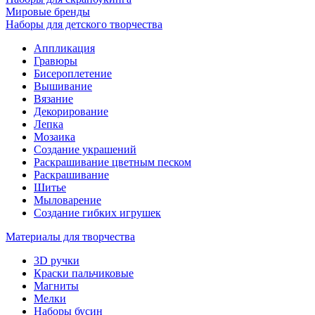
Мировые бренды
Наборы для детского творчества
Аппликация
Гравюры
Бисероплетение
Вышивание
Вязание
Декорирование
Лепка
Мозаика
Создание украшений
Раскрашивание цветным песком
Раскрашивание
Шитье
Мыловарение
Создание гибких игрушек
Материалы для творчества
3D ручки
Краски пальчиковые
Магниты
Мелки
Наборы бусин