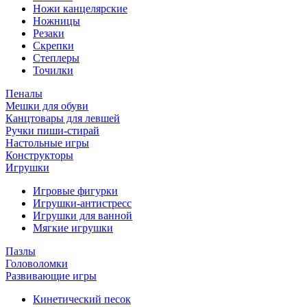
Ножи канцелярские
Ножницы
Резаки
Скрепки
Степлеры
Точилки
Пеналы
Мешки для обуви
Канцтовары для левшей
Ручки пиши-стирай
Настольные игры
Конструкторы
Игрушки
Игровые фигурки
Игрушки-антистресс
Игрушки для ванной
Мягкие игрушки
Пазлы
Головоломки
Развивающие игры
Кинетический песок