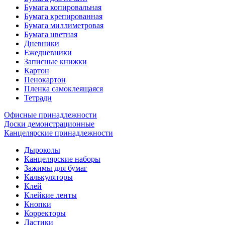
Бумага копировальная
Бумага крепированная
Бумага миллиметровая
Бумага цветная
Дневники
Ежедневники
Записные книжки
Картон
Пенокартон
Пленка самоклеящаяся
Тетради
Офисные принадлежности
Доски демонстрационные
Канцелярские принадлежности
Дыроколы
Канцелярские наборы
Зажимы для бумаг
Калькуляторы
Клей
Клейкие ленты
Кнопки
Корректоры
Ластики