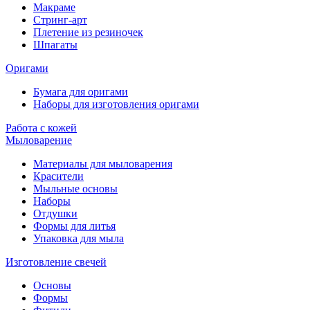
Макраме
Стринг-арт
Плетение из резиночек
Шпагаты
Оригами
Бумага для оригами
Наборы для изготовления оригами
Работа с кожей
Мыловарение
Материалы для мыловарения
Красители
Мыльные основы
Наборы
Отдушки
Формы для литья
Упаковка для мыла
Изготовление свечей
Основы
Формы