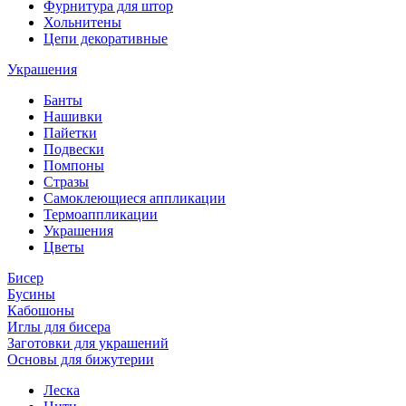
Фурнитура для штор
Хольнитены
Цепи декоративные
Украшения
Банты
Нашивки
Пайетки
Подвески
Помпоны
Стразы
Самоклеющиеся аппликации
Термоаппликации
Украшения
Цветы
Бисер
Бусины
Кабошоны
Иглы для бисера
Заготовки для украшений
Основы для бижутерии
Леска