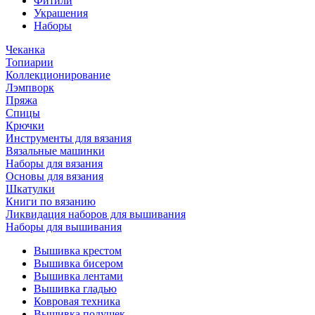
Фитили
Украшения
Наборы
Чеканка
Топиарии
Коллекционирование
Лэмпворк
Пряжа
Спицы
Крючки
Инструменты для вязания
Вязальные машинки
Наборы для вязания
Основы для вязания
Шкатулки
Книги по вязанию
Ликвидация наборов для вышивания
Наборы для вышивания
Вышивка крестом
Вышивка бисером
Вышивка лентами
Вышивка гладью
Ковровая техника
Вышивка подушек