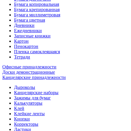
Бумага копировальная
Бумага крепированная
Бумага миллиметровая
Бумага цветная
Дневники
Ежедневники
Записные книжки
Картон
Пенокартон
Пленка самоклеящаяся
Тетради
Офисные принадлежности
Доски демонстрационные
Канцелярские принадлежности
Дыроколы
Канцелярские наборы
Зажимы для бумаг
Калькуляторы
Клей
Клейкие ленты
Кнопки
Корректоры
Ластики