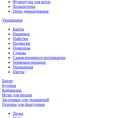
Фурнитура для штор
Хольнитены
Цепи декоративные
Украшения
Банты
Нашивки
Пайетки
Подвески
Помпоны
Стразы
Самоклеющиеся аппликации
Термоаппликации
Украшения
Цветы
Бисер
Бусины
Кабошоны
Иглы для бисера
Заготовки для украшений
Основы для бижутерии
Леска