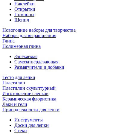
Наклейки
Открытки
Помпоны
Шенил
Новогодние наборы для творчества
Наборы для выращивания
Глина
Полимерная глина
Запекаемая
Самозатвердевающая
Размягчители и добавки
Тесто для лепки
Пластилин
Пластилин скульптурный
Изготовление слепков
Керамическая флористика
Лаки и гели
Принадлежности для лепки
Инструменты
Доски для лепки
Стеки