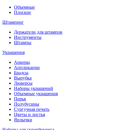
Объемные
Плоские
Штампинг
Держатели для штампов
Инструменты
Штампы
Украшения
Анкеры
Аппликации
Брадсы
Вырубка
Люверсы
Наборы украшений
Объемные украшения
Перья
Полубусины
Сургучная печать
Цветы и листья
Ярлычки
Наборы для скрапбукинга