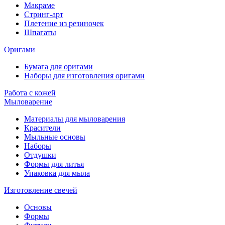
Макраме
Стринг-арт
Плетение из резиночек
Шпагаты
Оригами
Бумага для оригами
Наборы для изготовления оригами
Работа с кожей
Мыловарение
Материалы для мыловарения
Красители
Мыльные основы
Наборы
Отдушки
Формы для литья
Упаковка для мыла
Изготовление свечей
Основы
Формы