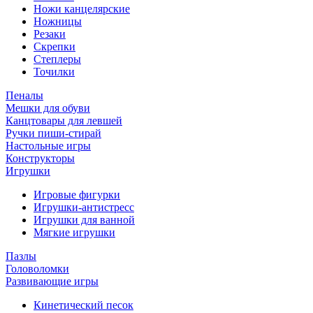
Ножи канцелярские
Ножницы
Резаки
Скрепки
Степлеры
Точилки
Пеналы
Мешки для обуви
Канцтовары для левшей
Ручки пиши-стирай
Настольные игры
Конструкторы
Игрушки
Игровые фигурки
Игрушки-антистресс
Игрушки для ванной
Мягкие игрушки
Пазлы
Головоломки
Развивающие игры
Кинетический песок