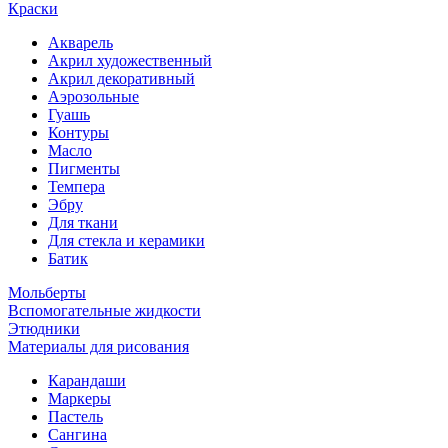
Краски
Акварель
Акрил художественный
Акрил декоративный
Аэрозольные
Гуашь
Контуры
Масло
Пигменты
Темпера
Эбру
Для ткани
Для стекла и керамики
Батик
Мольберты
Вспомогательные жидкости
Этюдники
Материалы для рисования
Карандаши
Маркеры
Пастель
Сангина