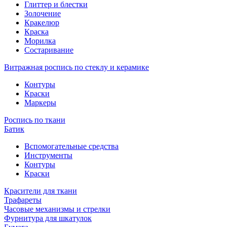
Глиттер и блестки
Золочение
Кракелюр
Краска
Морилка
Состаривание
Витражная роспись по стеклу и керамике
Контуры
Краски
Маркеры
Роспись по ткани
Батик
Вспомогательные средства
Инструменты
Контуры
Краски
Красители для ткани
Трафареты
Часовые механизмы и стрелки
Фурнитура для шкатулок