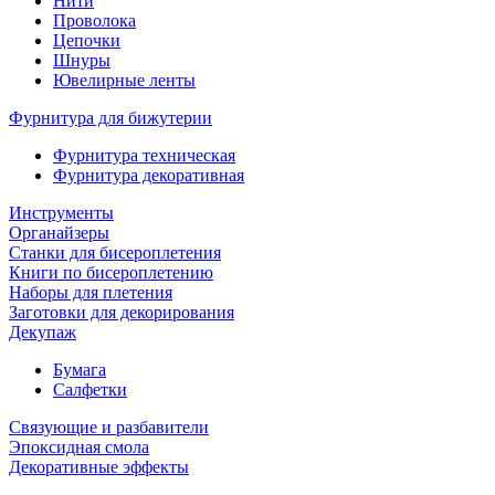
Нити
Проволока
Цепочки
Шнуры
Ювелирные ленты
Фурнитура для бижутерии
Фурнитура техническая
Фурнитура декоративная
Инструменты
Органайзеры
Станки для бисероплетения
Книги по бисероплетению
Наборы для плетения
Заготовки для декорирования
Декупаж
Бумага
Салфетки
Связующие и разбавители
Эпоксидная смола
Декоративные эффекты