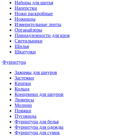
Наборы для шитья
Наперстки
Ножи раскройные
Ножницы
Измерительные ленты
Органайзеры
Принадлежности для кроя
Светильники
Шилья
Шкатулки
Фурнитура
Зажимы для шнуров
Застежки
Кнопки
Кольца
Концевики для шнуров
Люверсы
Молнии
Пряжки
Пуговицы
Фурнитура для белья
Фурнитура для одежды
Фурнитура для сумок