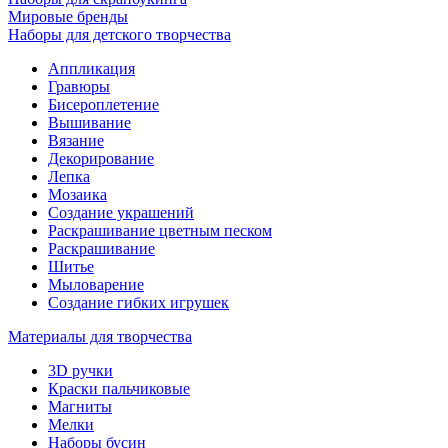
Мировые бренды
Наборы для детского творчества
Аппликация
Гравюры
Бисероплетение
Вышивание
Вязание
Декорирование
Лепка
Мозаика
Создание украшений
Раскрашивание цветным песком
Раскрашивание
Шитье
Мыловарение
Создание гибких игрушек
Материалы для творчества
3D ручки
Краски пальчиковые
Магниты
Мелки
Наборы бусин