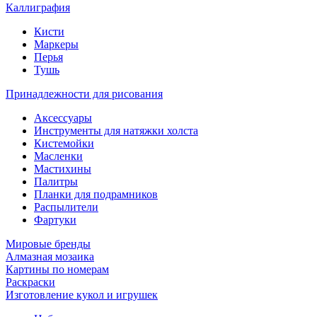
Каллиграфия
Кисти
Маркеры
Перья
Тушь
Принадлежности для рисования
Аксессуары
Инструменты для натяжки холста
Кистемойки
Масленки
Мастихины
Палитры
Планки для подрамников
Распылители
Фартуки
Мировые бренды
Алмазная мозаика
Картины по номерам
Раскраски
Изготовление кукол и игрушек