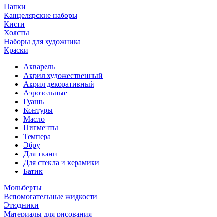
Папки
Канцелярские наборы
Кисти
Холсты
Наборы для художника
Краски
Акварель
Акрил художественный
Акрил декоративный
Аэрозольные
Гуашь
Контуры
Масло
Пигменты
Темпера
Эбру
Для ткани
Для стекла и керамики
Батик
Мольберты
Вспомогательные жидкости
Этюдники
Материалы для рисования