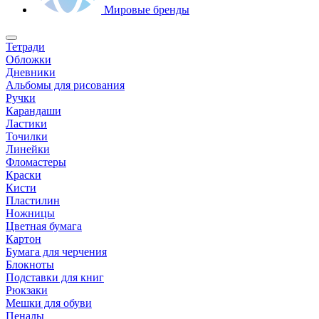
Мировые бренды
Тетради
Обложки
Дневники
Альбомы для рисования
Ручки
Карандаши
Ластики
Точилки
Линейки
Фломастеры
Краски
Кисти
Пластилин
Ножницы
Цветная бумага
Картон
Бумага для черчения
Блокноты
Подставки для книг
Рюкзаки
Мешки для обуви
Пеналы