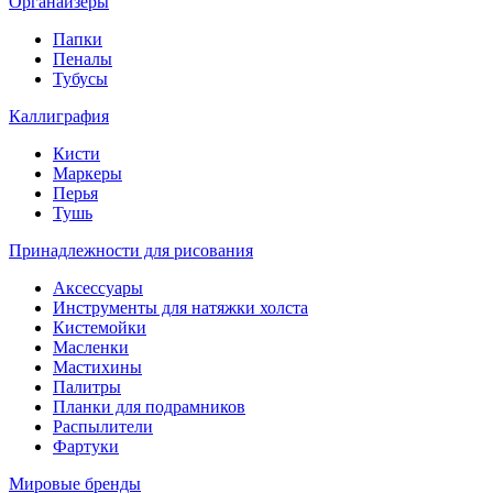
Органайзеры
Папки
Пеналы
Тубусы
Каллиграфия
Кисти
Маркеры
Перья
Тушь
Принадлежности для рисования
Аксессуары
Инструменты для натяжки холста
Кистемойки
Масленки
Мастихины
Палитры
Планки для подрамников
Распылители
Фартуки
Мировые бренды