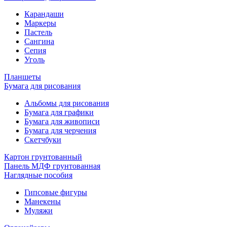
Карандаши
Маркеры
Пастель
Сангина
Сепия
Уголь
Планшеты
Бумага для рисования
Альбомы для рисования
Бумага для графики
Бумага для живописи
Бумага для черчения
Скетчбуки
Картон грунтованный
Панель МДФ грунтованная
Наглядные пособия
Гипсовые фигуры
Манекены
Муляжи