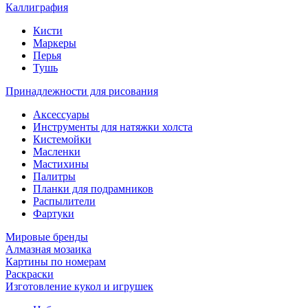
Каллиграфия
Кисти
Маркеры
Перья
Тушь
Принадлежности для рисования
Аксессуары
Инструменты для натяжки холста
Кистемойки
Масленки
Мастихины
Палитры
Планки для подрамников
Распылители
Фартуки
Мировые бренды
Алмазная мозаика
Картины по номерам
Раскраски
Изготовление кукол и игрушек