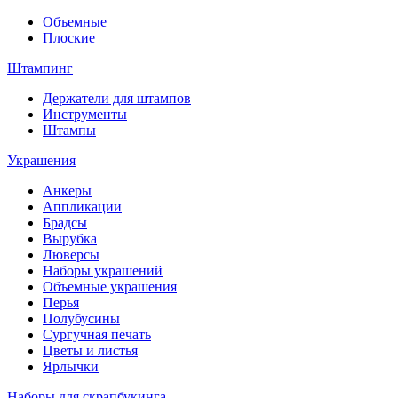
Объемные
Плоские
Штампинг
Держатели для штампов
Инструменты
Штампы
Украшения
Анкеры
Аппликации
Брадсы
Вырубка
Люверсы
Наборы украшений
Объемные украшения
Перья
Полубусины
Сургучная печать
Цветы и листья
Ярлычки
Наборы для скрапбукинга