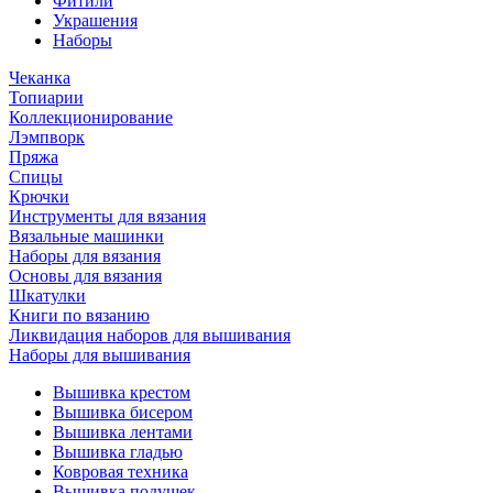
Фитили
Украшения
Наборы
Чеканка
Топиарии
Коллекционирование
Лэмпворк
Пряжа
Спицы
Крючки
Инструменты для вязания
Вязальные машинки
Наборы для вязания
Основы для вязания
Шкатулки
Книги по вязанию
Ликвидация наборов для вышивания
Наборы для вышивания
Вышивка крестом
Вышивка бисером
Вышивка лентами
Вышивка гладью
Ковровая техника
Вышивка подушек