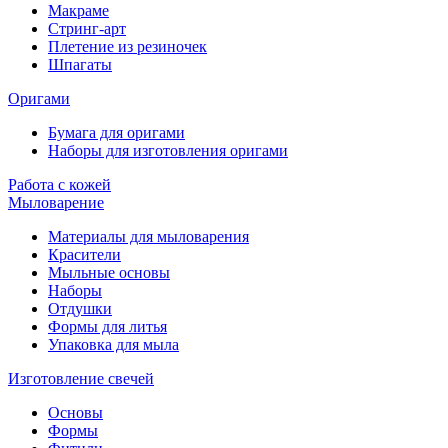
Макраме
Стринг-арт
Плетение из резиночек
Шпагаты
Оригами
Бумага для оригами
Наборы для изготовления оригами
Работа с кожей
Мыловарение
Материалы для мыловарения
Красители
Мыльные основы
Наборы
Отдушки
Формы для литья
Упаковка для мыла
Изготовление свечей
Основы
Формы