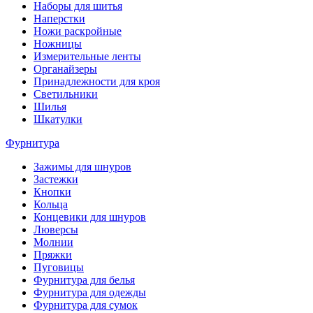
Наборы для шитья
Наперстки
Ножи раскройные
Ножницы
Измерительные ленты
Органайзеры
Принадлежности для кроя
Светильники
Шилья
Шкатулки
Фурнитура
Зажимы для шнуров
Застежки
Кнопки
Кольца
Концевики для шнуров
Люверсы
Молнии
Пряжки
Пуговицы
Фурнитура для белья
Фурнитура для одежды
Фурнитура для сумок