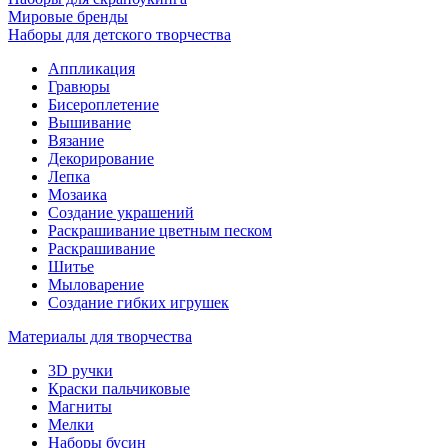
Мировые бренды
Наборы для детского творчества
Аппликация
Гравюры
Бисероплетение
Вышивание
Вязание
Декорирование
Лепка
Мозаика
Создание украшений
Раскрашивание цветным песком
Раскрашивание
Шитье
Мыловарение
Создание гибких игрушек
Материалы для творчества
3D ручки
Краски пальчиковые
Магниты
Мелки
Наборы бусин