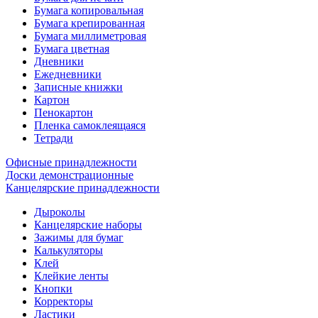
Бумага копировальная
Бумага крепированная
Бумага миллиметровая
Бумага цветная
Дневники
Ежедневники
Записные книжки
Картон
Пенокартон
Пленка самоклеящаяся
Тетради
Офисные принадлежности
Доски демонстрационные
Канцелярские принадлежности
Дыроколы
Канцелярские наборы
Зажимы для бумаг
Калькуляторы
Клей
Клейкие ленты
Кнопки
Корректоры
Ластики