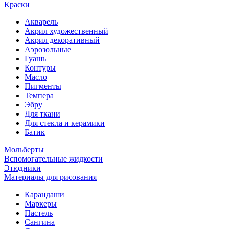
Краски
Акварель
Акрил художественный
Акрил декоративный
Аэрозольные
Гуашь
Контуры
Масло
Пигменты
Темпера
Эбру
Для ткани
Для стекла и керамики
Батик
Мольберты
Вспомогательные жидкости
Этюдники
Материалы для рисования
Карандаши
Маркеры
Пастель
Сангина