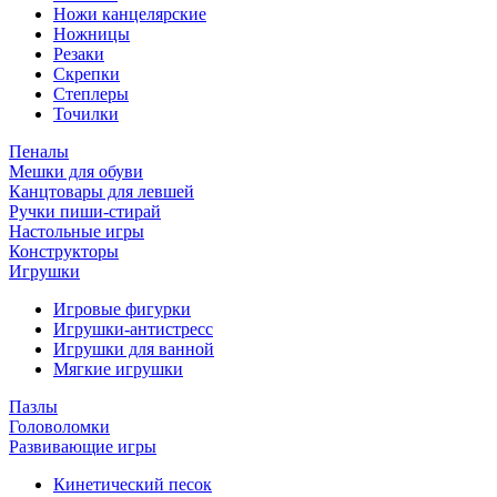
Ножи канцелярские
Ножницы
Резаки
Скрепки
Степлеры
Точилки
Пеналы
Мешки для обуви
Канцтовары для левшей
Ручки пиши-стирай
Настольные игры
Конструкторы
Игрушки
Игровые фигурки
Игрушки-антистресс
Игрушки для ванной
Мягкие игрушки
Пазлы
Головоломки
Развивающие игры
Кинетический песок