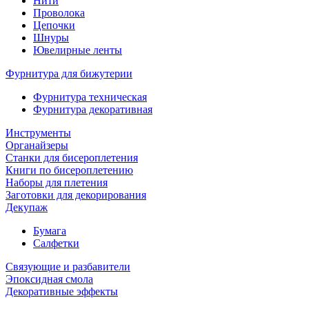
Нити
Проволока
Цепочки
Шнуры
Ювелирные ленты
Фурнитура для бижутерии
Фурнитура техническая
Фурнитура декоративная
Инструменты
Органайзеры
Станки для бисероплетения
Книги по бисероплетению
Наборы для плетения
Заготовки для декорирования
Декупаж
Бумага
Салфетки
Связующие и разбавители
Эпоксидная смола
Декоративные эффекты