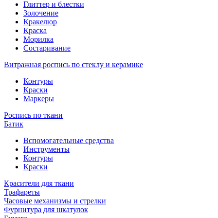
Глиттер и блестки
Золочение
Кракелюр
Краска
Морилка
Состаривание
Витражная роспись по стеклу и керамике
Контуры
Краски
Маркеры
Роспись по ткани
Батик
Вспомогательные средства
Инструменты
Контуры
Краски
Красители для ткани
Трафареты
Часовые механизмы и стрелки
Фурнитура для шкатулок