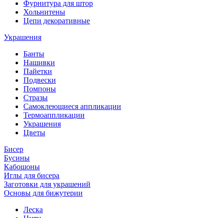
Фурнитура для штор
Хольнитены
Цепи декоративные
Украшения
Банты
Нашивки
Пайетки
Подвески
Помпоны
Стразы
Самоклеющиеся аппликации
Термоаппликации
Украшения
Цветы
Бисер
Бусины
Кабошоны
Иглы для бисера
Заготовки для украшений
Основы для бижутерии
Леска