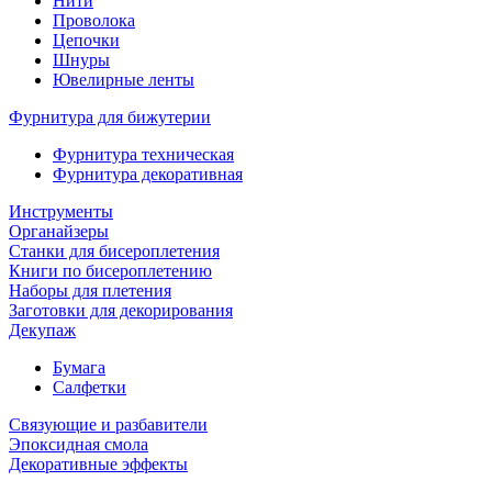
Нити
Проволока
Цепочки
Шнуры
Ювелирные ленты
Фурнитура для бижутерии
Фурнитура техническая
Фурнитура декоративная
Инструменты
Органайзеры
Станки для бисероплетения
Книги по бисероплетению
Наборы для плетения
Заготовки для декорирования
Декупаж
Бумага
Салфетки
Связующие и разбавители
Эпоксидная смола
Декоративные эффекты