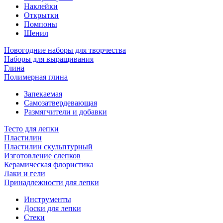
Наклейки
Открытки
Помпоны
Шенил
Новогодние наборы для творчества
Наборы для выращивания
Глина
Полимерная глина
Запекаемая
Самозатвердевающая
Размягчители и добавки
Тесто для лепки
Пластилин
Пластилин скульптурный
Изготовление слепков
Керамическая флористика
Лаки и гели
Принадлежности для лепки
Инструменты
Доски для лепки
Стеки