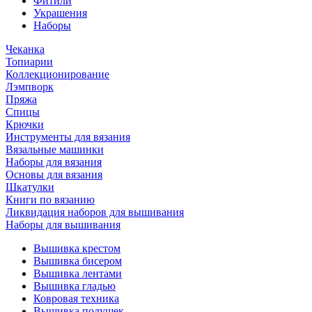
Фитили
Украшения
Наборы
Чеканка
Топиарии
Коллекционирование
Лэмпворк
Пряжа
Спицы
Крючки
Инструменты для вязания
Вязальные машинки
Наборы для вязания
Основы для вязания
Шкатулки
Книги по вязанию
Ликвидация наборов для вышивания
Наборы для вышивания
Вышивка крестом
Вышивка бисером
Вышивка лентами
Вышивка гладью
Ковровая техника
Вышивка подушек