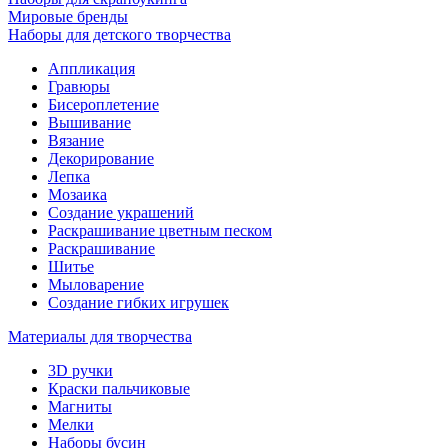
Мировые бренды
Наборы для детского творчества
Аппликация
Гравюры
Бисероплетение
Вышивание
Вязание
Декорирование
Лепка
Мозаика
Создание украшений
Раскрашивание цветным песком
Раскрашивание
Шитье
Мыловарение
Создание гибких игрушек
Материалы для творчества
3D ручки
Краски пальчиковые
Магниты
Мелки
Наборы бусин