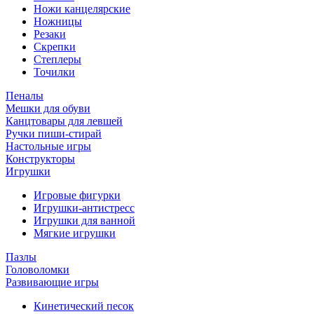
Ножи канцелярские
Ножницы
Резаки
Скрепки
Степлеры
Точилки
Пеналы
Мешки для обуви
Канцтовары для левшей
Ручки пиши-стирай
Настольные игры
Конструкторы
Игрушки
Игровые фигурки
Игрушки-антистресс
Игрушки для ванной
Мягкие игрушки
Пазлы
Головоломки
Развивающие игры
Кинетический песок