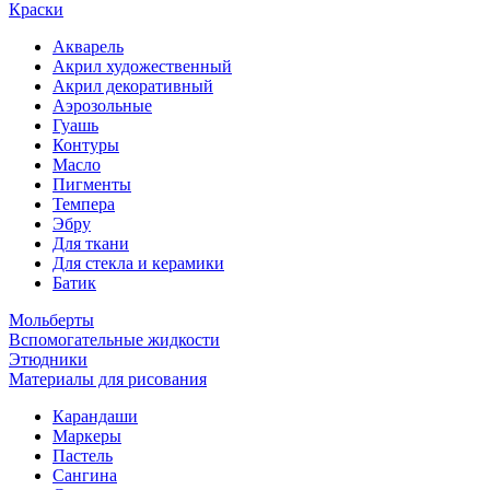
Краски
Акварель
Акрил художественный
Акрил декоративный
Аэрозольные
Гуашь
Контуры
Масло
Пигменты
Темпера
Эбру
Для ткани
Для стекла и керамики
Батик
Мольберты
Вспомогательные жидкости
Этюдники
Материалы для рисования
Карандаши
Маркеры
Пастель
Сангина