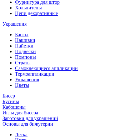
Фурнитура для штор
Хольнитены
Цепи декоративные
Украшения
Банты
Нашивки
Пайетки
Подвески
Помпоны
Стразы
Самоклеющиеся аппликации
Термоаппликации
Украшения
Цветы
Бисер
Бусины
Кабошоны
Иглы для бисера
Заготовки для украшений
Основы для бижутерии
Леска