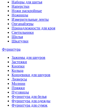
Наборы для шитья
Наперстки
Ножи раскройные
Ножницы
Измерительные ленты
Органайзеры
Принадлежности для кроя
Светильники
Шилья
Шкатулки
Фурнитура
Зажимы для шнуров
Застежки
Кнопки
Кольца
Концевики для шнуров
Люверсы
Молнии
Пряжки
Пуговицы
Фурнитура для белья
Фурнитура для одежды
Фурнитура для сумок