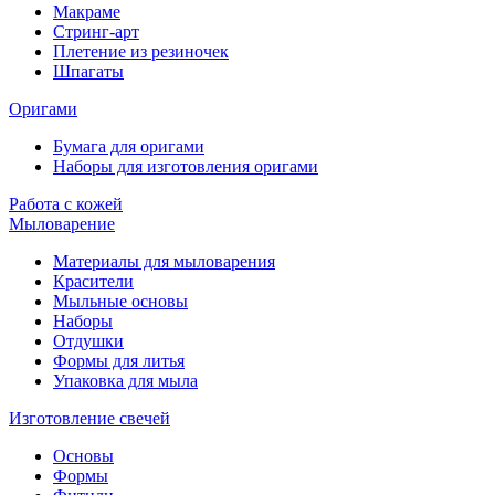
Макраме
Стринг-арт
Плетение из резиночек
Шпагаты
Оригами
Бумага для оригами
Наборы для изготовления оригами
Работа с кожей
Мыловарение
Материалы для мыловарения
Красители
Мыльные основы
Наборы
Отдушки
Формы для литья
Упаковка для мыла
Изготовление свечей
Основы
Формы