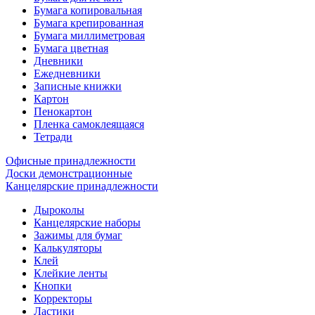
Бумага копировальная
Бумага крепированная
Бумага миллиметровая
Бумага цветная
Дневники
Ежедневники
Записные книжки
Картон
Пенокартон
Пленка самоклеящаяся
Тетради
Офисные принадлежности
Доски демонстрационные
Канцелярские принадлежности
Дыроколы
Канцелярские наборы
Зажимы для бумаг
Калькуляторы
Клей
Клейкие ленты
Кнопки
Корректоры
Ластики