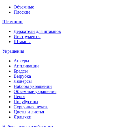
Объемные
Плоские
Штампинг
Держатели для штампов
Инструменты
Штампы
Украшения
Анкеры
Аппликации
Брадсы
Вырубка
Люверсы
Наборы украшений
Объемные украшения
Перья
Полубусины
Сургучная печать
Цветы и листья
Ярлычки
Наборы для скрапбукинга