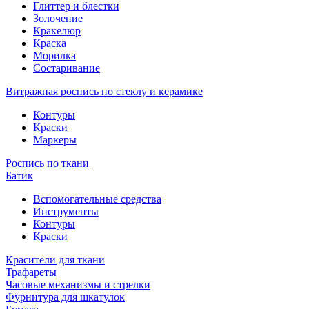
Глиттер и блестки
Золочение
Кракелюр
Краска
Морилка
Состаривание
Витражная роспись по стеклу и керамике
Контуры
Краски
Маркеры
Роспись по ткани
Батик
Вспомогательные средства
Инструменты
Контуры
Краски
Красители для ткани
Трафареты
Часовые механизмы и стрелки
Фурнитура для шкатулок