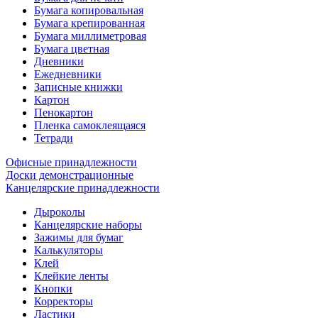
Бумага копировальная
Бумага крепированная
Бумага миллиметровая
Бумага цветная
Дневники
Ежедневники
Записные книжки
Картон
Пенокартон
Пленка самоклеящаяся
Тетради
Офисные принадлежности
Доски демонстрационные
Канцелярские принадлежности
Дыроколы
Канцелярские наборы
Зажимы для бумаг
Калькуляторы
Клей
Клейкие ленты
Кнопки
Корректоры
Ластики