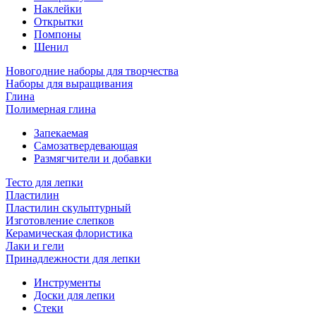
Наклейки
Открытки
Помпоны
Шенил
Новогодние наборы для творчества
Наборы для выращивания
Глина
Полимерная глина
Запекаемая
Самозатвердевающая
Размягчители и добавки
Тесто для лепки
Пластилин
Пластилин скульптурный
Изготовление слепков
Керамическая флористика
Лаки и гели
Принадлежности для лепки
Инструменты
Доски для лепки
Стеки