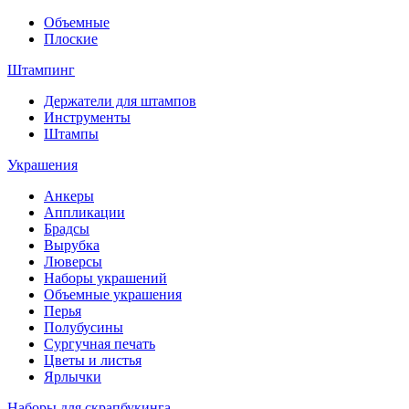
Объемные
Плоские
Штампинг
Держатели для штампов
Инструменты
Штампы
Украшения
Анкеры
Аппликации
Брадсы
Вырубка
Люверсы
Наборы украшений
Объемные украшения
Перья
Полубусины
Сургучная печать
Цветы и листья
Ярлычки
Наборы для скрапбукинга