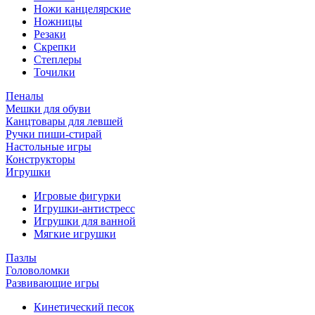
Ножи канцелярские
Ножницы
Резаки
Скрепки
Степлеры
Точилки
Пеналы
Мешки для обуви
Канцтовары для левшей
Ручки пиши-стирай
Настольные игры
Конструкторы
Игрушки
Игровые фигурки
Игрушки-антистресс
Игрушки для ванной
Мягкие игрушки
Пазлы
Головоломки
Развивающие игры
Кинетический песок