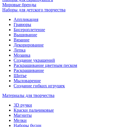
Мировые бренды
Наборы для детского творчества
Аппликация
Гравюры
Бисероплетение
Вышивание
Вязание
Декорирование
Лепка
Мозаика
Создание украшений
Раскрашивание цветным песком
Раскрашивание
Шитье
Мыловарение
Создание гибких игрушек
Материалы для творчества
3D ручки
Краски пальчиковые
Магниты
Мелки
Наборы бусин