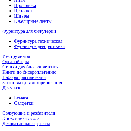
Нити
Проволока
Цепочки
Шнуры
Ювелирные ленты
Фурнитура для бижутерии
Фурнитура техническая
Фурнитура декоративная
Инструменты
Органайзеры
Станки для бисероплетения
Книги по бисероплетению
Наборы для плетения
Заготовки для декорирования
Декупаж
Бумага
Салфетки
Связующие и разбавители
Эпоксидная смола
Декоративные эффекты