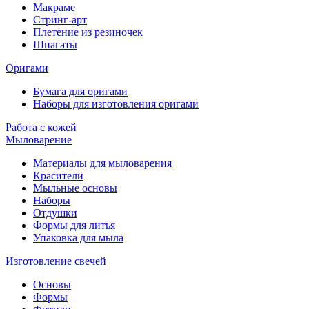
Макраме
Стринг-арт
Плетение из резиночек
Шпагаты
Оригами
Бумага для оригами
Наборы для изготовления оригами
Работа с кожей
Мыловарение
Материалы для мыловарения
Красители
Мыльные основы
Наборы
Отдушки
Формы для литья
Упаковка для мыла
Изготовление свечей
Основы
Формы