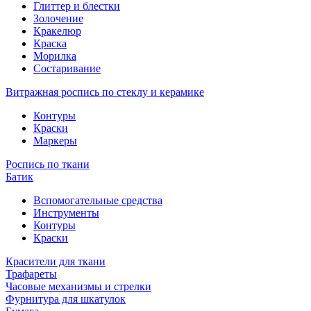
Глиттер и блестки
Золочение
Кракелюр
Краска
Морилка
Состаривание
Витражная роспись по стеклу и керамике
Контуры
Краски
Маркеры
Роспись по ткани
Батик
Вспомогательные средства
Инструменты
Контуры
Краски
Красители для ткани
Трафареты
Часовые механизмы и стрелки
Фурнитура для шкатулок