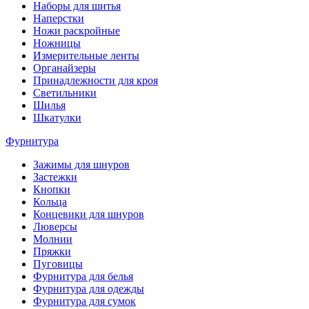
Наборы для шитья
Наперстки
Ножи раскройные
Ножницы
Измерительные ленты
Органайзеры
Принадлежности для кроя
Светильники
Шилья
Шкатулки
Фурнитура
Зажимы для шнуров
Застежки
Кнопки
Кольца
Концевики для шнуров
Люверсы
Молнии
Пряжки
Пуговицы
Фурнитура для белья
Фурнитура для одежды
Фурнитура для сумок