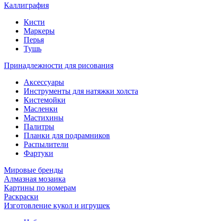
Каллиграфия
Кисти
Маркеры
Перья
Тушь
Принадлежности для рисования
Аксессуары
Инструменты для натяжки холста
Кистемойки
Масленки
Мастихины
Палитры
Планки для подрамников
Распылители
Фартуки
Мировые бренды
Алмазная мозаика
Картины по номерам
Раскраски
Изготовление кукол и игрушек