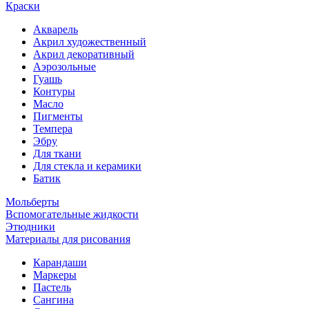
Краски
Акварель
Акрил художественный
Акрил декоративный
Аэрозольные
Гуашь
Контуры
Масло
Пигменты
Темпера
Эбру
Для ткани
Для стекла и керамики
Батик
Мольберты
Вспомогательные жидкости
Этюдники
Материалы для рисования
Карандаши
Маркеры
Пастель
Сангина