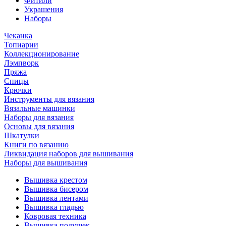
Фитили
Украшения
Наборы
Чеканка
Топиарии
Коллекционирование
Лэмпворк
Пряжа
Спицы
Крючки
Инструменты для вязания
Вязальные машинки
Наборы для вязания
Основы для вязания
Шкатулки
Книги по вязанию
Ликвидация наборов для вышивания
Наборы для вышивания
Вышивка крестом
Вышивка бисером
Вышивка лентами
Вышивка гладью
Ковровая техника
Вышивка подушек