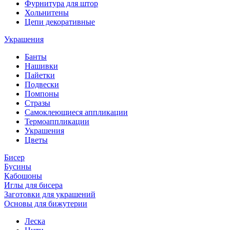
Фурнитура для штор
Хольнитены
Цепи декоративные
Украшения
Банты
Нашивки
Пайетки
Подвески
Помпоны
Стразы
Самоклеющиеся аппликации
Термоаппликации
Украшения
Цветы
Бисер
Бусины
Кабошоны
Иглы для бисера
Заготовки для украшений
Основы для бижутерии
Леска