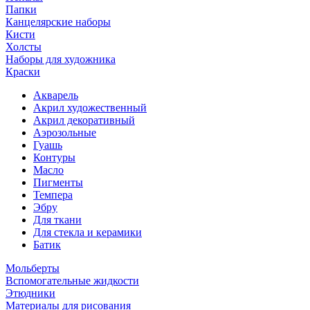
Папки
Канцелярские наборы
Кисти
Холсты
Наборы для художника
Краски
Акварель
Акрил художественный
Акрил декоративный
Аэрозольные
Гуашь
Контуры
Масло
Пигменты
Темпера
Эбру
Для ткани
Для стекла и керамики
Батик
Мольберты
Вспомогательные жидкости
Этюдники
Материалы для рисования