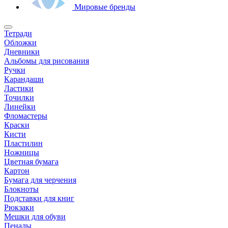
Мировые бренды
Тетради
Обложки
Дневники
Альбомы для рисования
Ручки
Карандаши
Ластики
Точилки
Линейки
Фломастеры
Краски
Кисти
Пластилин
Ножницы
Цветная бумага
Картон
Бумага для черчения
Блокноты
Подставки для книг
Рюкзаки
Мешки для обуви
Пеналы