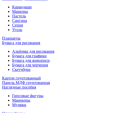
Карандаши
Маркеры
Пастель
Сангина
Сепия
Уголь
Планшеты
Бумага для рисования
Альбомы для рисования
Бумага для графики
Бумага для живописи
Бумага для черчения
Скетчбуки
Картон грунтованный
Панель МДФ грунтованная
Наглядные пособия
Гипсовые фигуры
Манекены
Муляжи