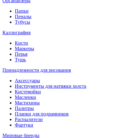
Органайзеры
Папки
Пеналы
Тубусы
Каллиграфия
Кисти
Маркеры
Перья
Тушь
Принадлежности для рисования
Аксессуары
Инструменты для натяжки холста
Кистемойки
Масленки
Мастихины
Палитры
Планки для подрамников
Распылители
Фартуки
Мировые бренды