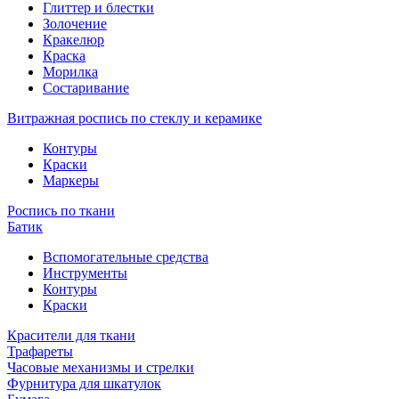
Глиттер и блестки
Золочение
Кракелюр
Краска
Морилка
Состаривание
Витражная роспись по стеклу и керамике
Контуры
Краски
Маркеры
Роспись по ткани
Батик
Вспомогательные средства
Инструменты
Контуры
Краски
Красители для ткани
Трафареты
Часовые механизмы и стрелки
Фурнитура для шкатулок