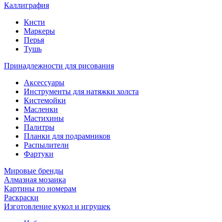
Каллиграфия
Кисти
Маркеры
Перья
Тушь
Принадлежности для рисования
Аксессуары
Инструменты для натяжки холста
Кистемойки
Масленки
Мастихины
Палитры
Планки для подрамников
Распылители
Фартуки
Мировые бренды
Алмазная мозаика
Картины по номерам
Раскраски
Изготовление кукол и игрушек