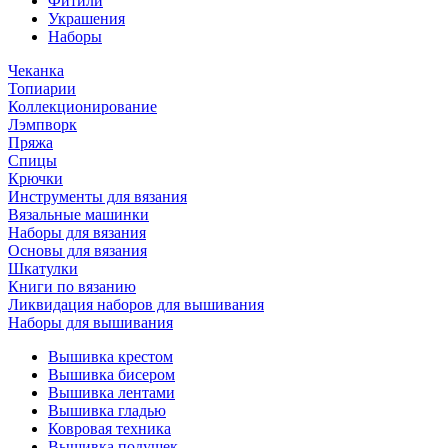
Фитили
Украшения
Наборы
Чеканка
Топиарии
Коллекционирование
Лэмпворк
Пряжа
Спицы
Крючки
Инструменты для вязания
Вязальные машинки
Наборы для вязания
Основы для вязания
Шкатулки
Книги по вязанию
Ликвидация наборов для вышивания
Наборы для вышивания
Вышивка крестом
Вышивка бисером
Вышивка лентами
Вышивка гладью
Ковровая техника
Вышивка подушек