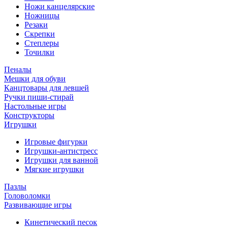
Ножи канцелярские
Ножницы
Резаки
Скрепки
Степлеры
Точилки
Пеналы
Мешки для обуви
Канцтовары для левшей
Ручки пиши-стирай
Настольные игры
Конструкторы
Игрушки
Игровые фигурки
Игрушки-антистресс
Игрушки для ванной
Мягкие игрушки
Пазлы
Головоломки
Развивающие игры
Кинетический песок