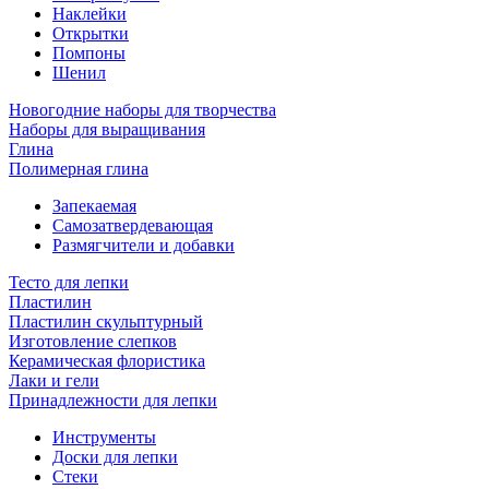
Наклейки
Открытки
Помпоны
Шенил
Новогодние наборы для творчества
Наборы для выращивания
Глина
Полимерная глина
Запекаемая
Самозатвердевающая
Размягчители и добавки
Тесто для лепки
Пластилин
Пластилин скульптурный
Изготовление слепков
Керамическая флористика
Лаки и гели
Принадлежности для лепки
Инструменты
Доски для лепки
Стеки