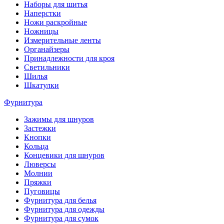
Наборы для шитья
Наперстки
Ножи раскройные
Ножницы
Измерительные ленты
Органайзеры
Принадлежности для кроя
Светильники
Шилья
Шкатулки
Фурнитура
Зажимы для шнуров
Застежки
Кнопки
Кольца
Концевики для шнуров
Люверсы
Молнии
Пряжки
Пуговицы
Фурнитура для белья
Фурнитура для одежды
Фурнитура для сумок