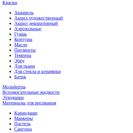
Краски
Акварель
Акрил художественный
Акрил декоративный
Аэрозольные
Гуашь
Контуры
Масло
Пигменты
Темпера
Эбру
Для ткани
Для стекла и керамики
Батик
Мольберты
Вспомогательные жидкости
Этюдники
Материалы для рисования
Карандаши
Маркеры
Пастель
Сангина