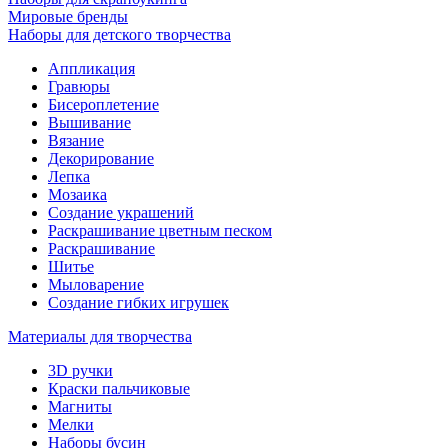
Мировые бренды
Наборы для детского творчества
Аппликация
Гравюры
Бисероплетение
Вышивание
Вязание
Декорирование
Лепка
Мозаика
Создание украшений
Раскрашивание цветным песком
Раскрашивание
Шитье
Мыловарение
Создание гибких игрушек
Материалы для творчества
3D ручки
Краски пальчиковые
Магниты
Мелки
Наборы бусин