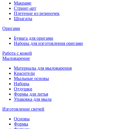
Макраме
Стринг-арт
Плетение из резиночек
Шпагаты
Оригами
Бумага для оригами
Наборы для изготовления оригами
Работа с кожей
Мыловарение
Материалы для мыловарения
Красители
Мыльные основы
Наборы
Отдушки
Формы для литья
Упаковка для мыла
Изготовление свечей
Основы
Формы