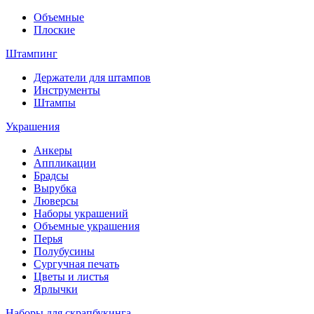
Объемные
Плоские
Штампинг
Держатели для штампов
Инструменты
Штампы
Украшения
Анкеры
Аппликации
Брадсы
Вырубка
Люверсы
Наборы украшений
Объемные украшения
Перья
Полубусины
Сургучная печать
Цветы и листья
Ярлычки
Наборы для скрапбукинга