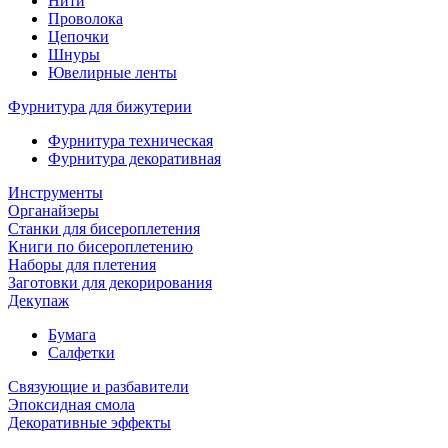
Нити
Проволока
Цепочки
Шнуры
Ювелирные ленты
Фурнитура для бижутерии
Фурнитура техническая
Фурнитура декоративная
Инструменты
Органайзеры
Станки для бисероплетения
Книги по бисероплетению
Наборы для плетения
Заготовки для декорирования
Декупаж
Бумага
Салфетки
Связующие и разбавители
Эпоксидная смола
Декоративные эффекты