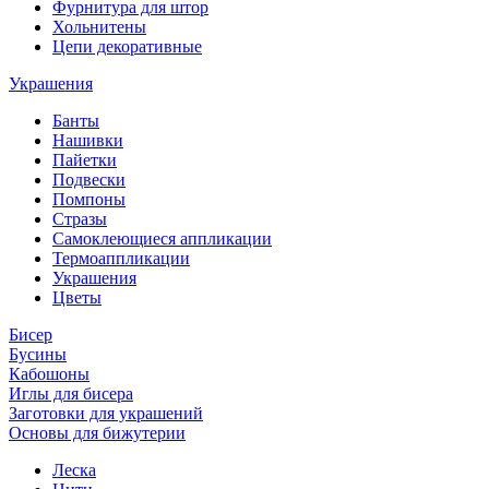
Фурнитура для штор
Хольнитены
Цепи декоративные
Украшения
Банты
Нашивки
Пайетки
Подвески
Помпоны
Стразы
Самоклеющиеся аппликации
Термоаппликации
Украшения
Цветы
Бисер
Бусины
Кабошоны
Иглы для бисера
Заготовки для украшений
Основы для бижутерии
Леска