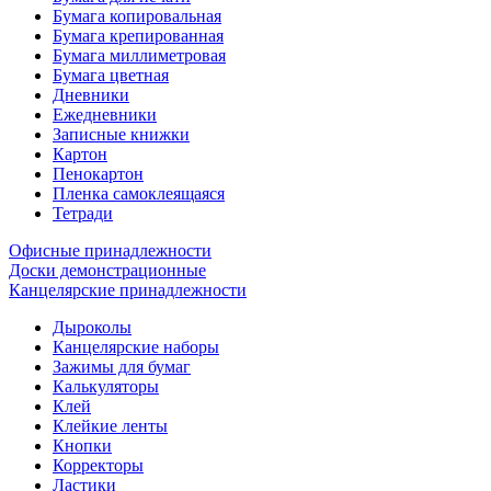
Бумага копировальная
Бумага крепированная
Бумага миллиметровая
Бумага цветная
Дневники
Ежедневники
Записные книжки
Картон
Пенокартон
Пленка самоклеящаяся
Тетради
Офисные принадлежности
Доски демонстрационные
Канцелярские принадлежности
Дыроколы
Канцелярские наборы
Зажимы для бумаг
Калькуляторы
Клей
Клейкие ленты
Кнопки
Корректоры
Ластики