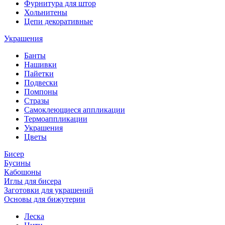
Фурнитура для штор
Хольнитены
Цепи декоративные
Украшения
Банты
Нашивки
Пайетки
Подвески
Помпоны
Стразы
Самоклеющиеся аппликации
Термоаппликации
Украшения
Цветы
Бисер
Бусины
Кабошоны
Иглы для бисера
Заготовки для украшений
Основы для бижутерии
Леска