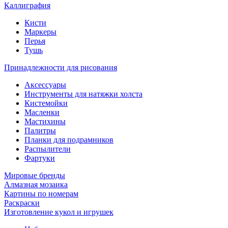
Каллиграфия
Кисти
Маркеры
Перья
Тушь
Принадлежности для рисования
Аксессуары
Инструменты для натяжки холста
Кистемойки
Масленки
Мастихины
Палитры
Планки для подрамников
Распылители
Фартуки
Мировые бренды
Алмазная мозаика
Картины по номерам
Раскраски
Изготовление кукол и игрушек