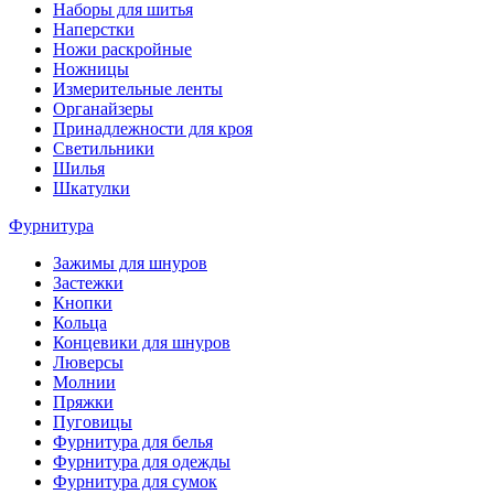
Наборы для шитья
Наперстки
Ножи раскройные
Ножницы
Измерительные ленты
Органайзеры
Принадлежности для кроя
Светильники
Шилья
Шкатулки
Фурнитура
Зажимы для шнуров
Застежки
Кнопки
Кольца
Концевики для шнуров
Люверсы
Молнии
Пряжки
Пуговицы
Фурнитура для белья
Фурнитура для одежды
Фурнитура для сумок