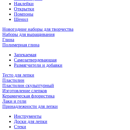
Наклейки
Открытки
Помпоны
Шенил
Новогодние наборы для творчества
Наборы для выращивания
Глина
Полимерная глина
Запекаемая
Самозатвердевающая
Размягчители и добавки
Тесто для лепки
Пластилин
Пластилин скульптурный
Изготовление слепков
Керамическая флористика
Лаки и гели
Принадлежности для лепки
Инструменты
Доски для лепки
Стеки