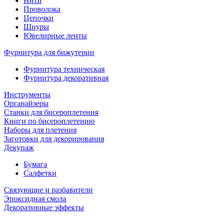
Нити
Проволока
Цепочки
Шнуры
Ювелирные ленты
Фурнитура для бижутерии
Фурнитура техническая
Фурнитура декоративная
Инструменты
Органайзеры
Станки для бисероплетения
Книги по бисероплетению
Наборы для плетения
Заготовки для декорирования
Декупаж
Бумага
Салфетки
Связующие и разбавители
Эпоксидная смола
Декоративные эффекты