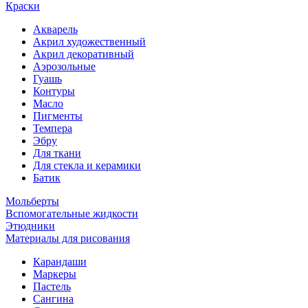
Краски
Акварель
Акрил художественный
Акрил декоративный
Аэрозольные
Гуашь
Контуры
Масло
Пигменты
Темпера
Эбру
Для ткани
Для стекла и керамики
Батик
Мольберты
Вспомогательные жидкости
Этюдники
Материалы для рисования
Карандаши
Маркеры
Пастель
Сангина