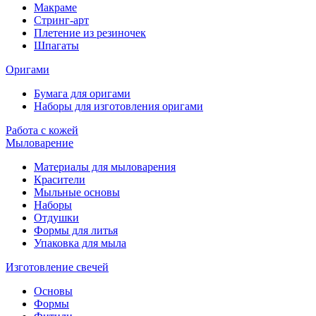
Макраме
Стринг-арт
Плетение из резиночек
Шпагаты
Оригами
Бумага для оригами
Наборы для изготовления оригами
Работа с кожей
Мыловарение
Материалы для мыловарения
Красители
Мыльные основы
Наборы
Отдушки
Формы для литья
Упаковка для мыла
Изготовление свечей
Основы
Формы