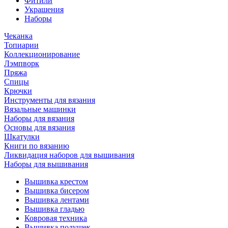
Фитили
Украшения
Наборы
Чеканка
Топиарии
Коллекционирование
Лэмпворк
Пряжа
Спицы
Крючки
Инструменты для вязания
Вязальные машинки
Наборы для вязания
Основы для вязания
Шкатулки
Книги по вязанию
Ликвидация наборов для вышивания
Наборы для вышивания
Вышивка крестом
Вышивка бисером
Вышивка лентами
Вышивка гладью
Ковровая техника
Вышивка подушек