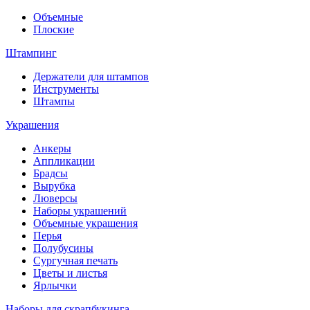
Объемные
Плоские
Штампинг
Держатели для штампов
Инструменты
Штампы
Украшения
Анкеры
Аппликации
Брадсы
Вырубка
Люверсы
Наборы украшений
Объемные украшения
Перья
Полубусины
Сургучная печать
Цветы и листья
Ярлычки
Наборы для скрапбукинга