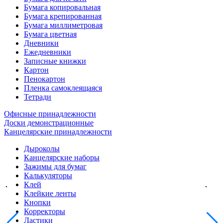
Бумага копировальная
Бумага крепированная
Бумага миллиметровая
Бумага цветная
Дневники
Ежедневники
Записные книжки
Картон
Пенокартон
Пленка самоклеящаяся
Тетради
Офисные принадлежности
Доски демонстрационные
Канцелярские принадлежности
Дыроколы
Канцелярские наборы
Зажимы для бумаг
Калькуляторы
Клей
Клейкие ленты
Кнопки
Корректоры
Ластики