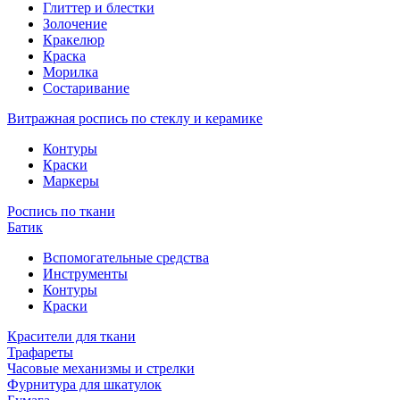
Глиттер и блестки
Золочение
Кракелюр
Краска
Морилка
Состаривание
Витражная роспись по стеклу и керамике
Контуры
Краски
Маркеры
Роспись по ткани
Батик
Вспомогательные средства
Инструменты
Контуры
Краски
Красители для ткани
Трафареты
Часовые механизмы и стрелки
Фурнитура для шкатулок