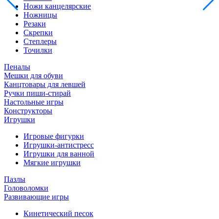
Ножи канцелярские
Ножницы
Резаки
Скрепки
Степлеры
Точилки
Пеналы
Мешки для обуви
Канцтовары для левшей
Ручки пиши-стирай
Настольные игры
Конструкторы
Игрушки
Игровые фигурки
Игрушки-антистресс
Игрушки для ванной
Мягкие игрушки
Пазлы
Головоломки
Развивающие игры
Кинетический песок