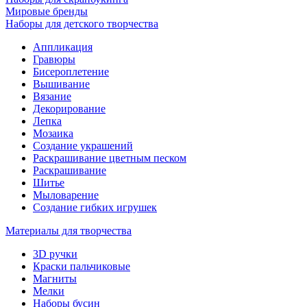
Мировые бренды
Наборы для детского творчества
Аппликация
Гравюры
Бисероплетение
Вышивание
Вязание
Декорирование
Лепка
Мозаика
Создание украшений
Раскрашивание цветным песком
Раскрашивание
Шитье
Мыловарение
Создание гибких игрушек
Материалы для творчества
3D ручки
Краски пальчиковые
Магниты
Мелки
Наборы бусин