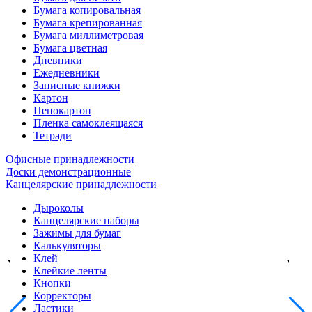
Бумага копировальная
Бумага крепированная
Бумага миллиметровая
Бумага цветная
Дневники
Ежедневники
Записные книжки
Картон
Пенокартон
Пленка самоклеящаяся
Тетради
Офисные принадлежности
Доски демонстрационные
Канцелярские принадлежности
Дыроколы
Канцелярские наборы
Зажимы для бумаг
Калькуляторы
Клей
Клейкие ленты
Кнопки
Корректоры
Ластики