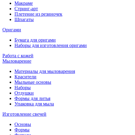
Макраме
Стринг-арт
Плетение из резиночек
Шпагаты
Оригами
Бумага для оригами
Наборы для изготовления оригами
Работа с кожей
Мыловарение
Материалы для мыловарения
Красители
Мыльные основы
Наборы
Отдушки
Формы для литья
Упаковка для мыла
Изготовление свечей
Основы
Формы