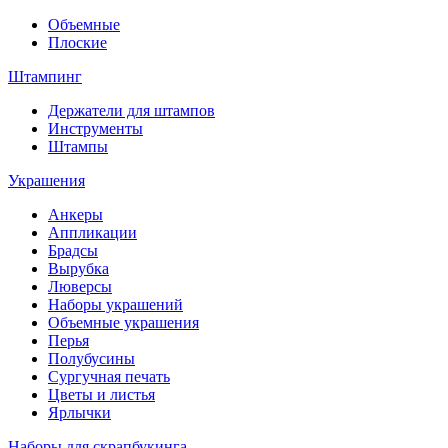
Объемные
Плоские
Штампинг
Держатели для штампов
Инструменты
Штампы
Украшения
Анкеры
Аппликации
Брадсы
Вырубка
Люверсы
Наборы украшений
Объемные украшения
Перья
Полубусины
Сургучная печать
Цветы и листья
Ярлычки
Наборы для скрапбукинга