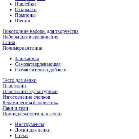
Наклейки
Открытки
Помпоны
Шенил
Новогодние наборы для творчества
Наборы для выращивания
Глина
Полимерная глина
Запекаемая
Самозатвердевающая
Размягчители и добавки
Тесто для лепки
Пластилин
Пластилин скульптурный
Изготовление слепков
Керамическая флористика
Лаки и гели
Принадлежности для лепки
Инструменты
Доски для лепки
Стеки