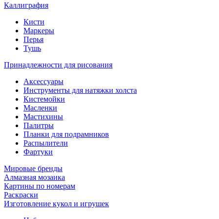
Каллиграфия
Кисти
Маркеры
Перья
Тушь
Принадлежности для рисования
Аксессуары
Инструменты для натяжки холста
Кистемойки
Масленки
Мастихины
Палитры
Планки для подрамников
Распылители
Фартуки
Мировые бренды
Алмазная мозаика
Картины по номерам
Раскраски
Изготовление кукол и игрушек