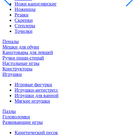
Ножи канцелярские
Ножницы
Резаки
Скрепки
Степлеры
Точилки
Пеналы
Мешки для обуви
Канцтовары для левшей
Ручки пиши-стирай
Настольные игры
Конструкторы
Игрушки
Игровые фигурки
Игрушки-антистресс
Игрушки для ванной
Мягкие игрушки
Пазлы
Головоломки
Развивающие игры
Кинетический песок