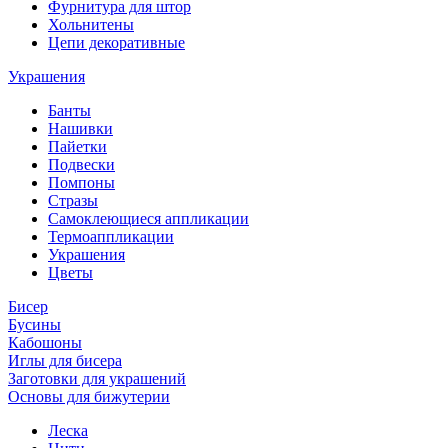
Фурнитура для штор
Хольнитены
Цепи декоративные
Украшения
Банты
Нашивки
Пайетки
Подвески
Помпоны
Стразы
Самоклеющиеся аппликации
Термоаппликации
Украшения
Цветы
Бисер
Бусины
Кабошоны
Иглы для бисера
Заготовки для украшений
Основы для бижутерии
Леска