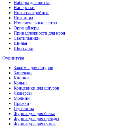
Наборы для шитья
Наперстки
Ножи раскройные
Ножницы
Измерительные ленты
Органайзеры
Принадлежности для кроя
Светильники
Шилья
Шкатулки
Фурнитура
Зажимы для шнуров
Застежки
Кнопки
Кольца
Концевики для шнуров
Люверсы
Молнии
Пряжки
Пуговицы
Фурнитура для белья
Фурнитура для одежды
Фурнитура для сумок