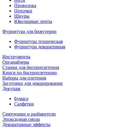
Нити
Проволока
Цепочки
Шнуры
Ювелирные ленты
Фурнитура для бижутерии
Фурнитура техническая
Фурнитура декоративная
Инструменты
Органайзеры
Станки для бисероплетения
Книги по бисероплетению
Наборы для плетения
Заготовки для декорирования
Декупаж
Бумага
Салфетки
Связующие и разбавители
Эпоксидная смола
Декоративные эффекты