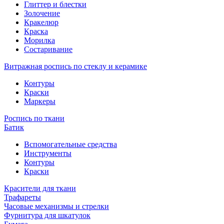
Глиттер и блестки
Золочение
Кракелюр
Краска
Морилка
Состаривание
Витражная роспись по стеклу и керамике
Контуры
Краски
Маркеры
Роспись по ткани
Батик
Вспомогательные средства
Инструменты
Контуры
Краски
Красители для ткани
Трафареты
Часовые механизмы и стрелки
Фурнитура для шкатулок