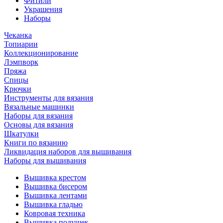
Фитили
Украшения
Наборы
Чеканка
Топиарии
Коллекционирование
Лэмпворк
Пряжа
Спицы
Крючки
Инструменты для вязания
Вязальные машинки
Наборы для вязания
Основы для вязания
Шкатулки
Книги по вязанию
Ликвидация наборов для вышивания
Наборы для вышивания
Вышивка крестом
Вышивка бисером
Вышивка лентами
Вышивка гладью
Ковровая техника
Вышивка подушек