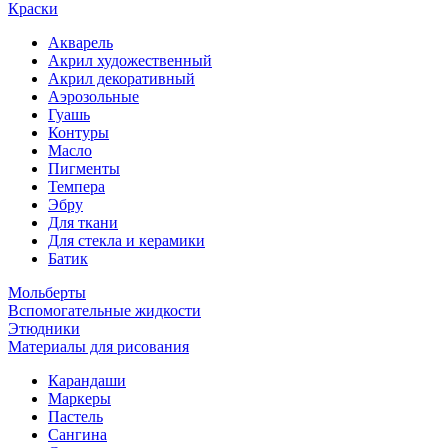
Краски
Акварель
Акрил художественный
Акрил декоративный
Аэрозольные
Гуашь
Контуры
Масло
Пигменты
Темпера
Эбру
Для ткани
Для стекла и керамики
Батик
Мольберты
Вспомогательные жидкости
Этюдники
Материалы для рисования
Карандаши
Маркеры
Пастель
Сангина