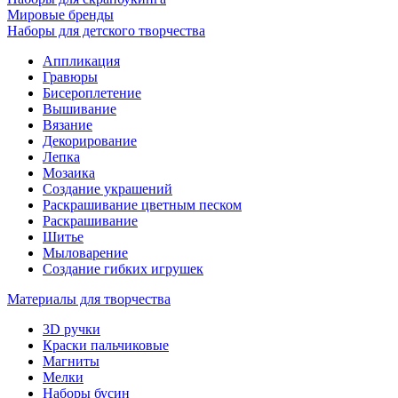
Мировые бренды
Наборы для детского творчества
Аппликация
Гравюры
Бисероплетение
Вышивание
Вязание
Декорирование
Лепка
Мозаика
Создание украшений
Раскрашивание цветным песком
Раскрашивание
Шитье
Мыловарение
Создание гибких игрушек
Материалы для творчества
3D ручки
Краски пальчиковые
Магниты
Мелки
Наборы бусин