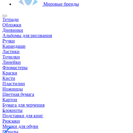
Мировые бренды
Тетради
Обложки
Дневники
Альбомы для рисования
Ручки
Карандаши
Ластики
Точилки
Линейки
Фломастеры
Краски
Кисти
Пластилин
Ножницы
Цветная бумага
Картон
Бумага для черчения
Блокноты
Подставки для книг
Рюкзаки
Мешки для обуви
Пеналы