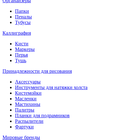
Органайзеры
Папки
Пеналы
Тубусы
Каллиграфия
Кисти
Маркеры
Перья
Тушь
Принадлежности для рисования
Аксессуары
Инструменты для натяжки холста
Кистемойки
Масленки
Мастихины
Палитры
Планки для подрамников
Распылители
Фартуки
Мировые бренды