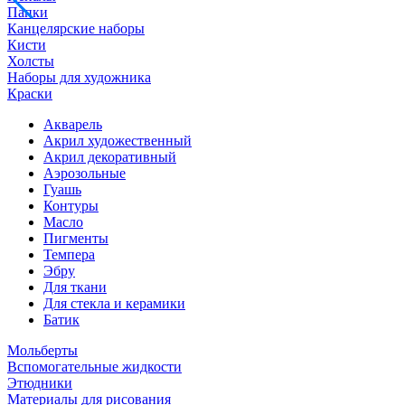
Папки
Канцелярские наборы
Кисти
Холсты
Наборы для художника
Краски
Акварель
Акрил художественный
Акрил декоративный
Аэрозольные
Гуашь
Контуры
Масло
Пигменты
Темпера
Эбру
Для ткани
Для стекла и керамики
Батик
Мольберты
Вспомогательные жидкости
Этюдники
Материалы для рисования