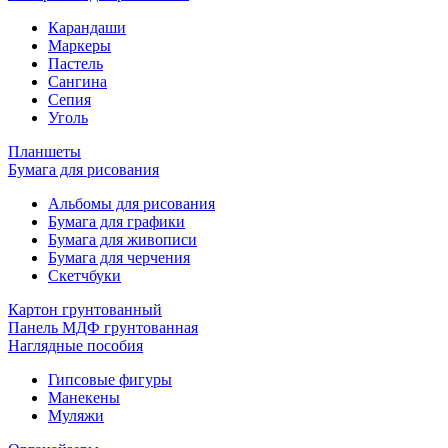
Карандаши
Маркеры
Пастель
Сангина
Сепия
Уголь
Планшеты
Бумага для рисования
Альбомы для рисования
Бумага для графики
Бумага для живописи
Бумага для черчения
Скетчбуки
Картон грунтованный
Панель МДФ грунтованная
Наглядные пособия
Гипсовые фигуры
Манекены
Муляжи