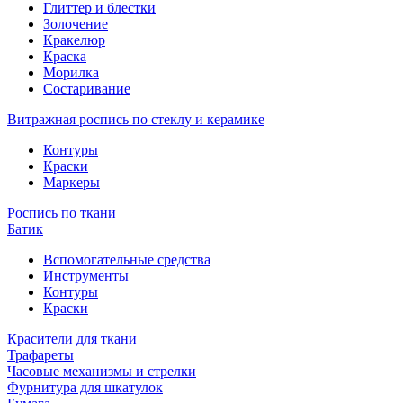
Глиттер и блестки
Золочение
Кракелюр
Краска
Морилка
Состаривание
Витражная роспись по стеклу и керамике
Контуры
Краски
Маркеры
Роспись по ткани
Батик
Вспомогательные средства
Инструменты
Контуры
Краски
Красители для ткани
Трафареты
Часовые механизмы и стрелки
Фурнитура для шкатулок