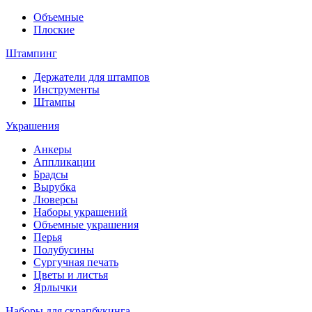
Объемные
Плоские
Штампинг
Держатели для штампов
Инструменты
Штампы
Украшения
Анкеры
Аппликации
Брадсы
Вырубка
Люверсы
Наборы украшений
Объемные украшения
Перья
Полубусины
Сургучная печать
Цветы и листья
Ярлычки
Наборы для скрапбукинга