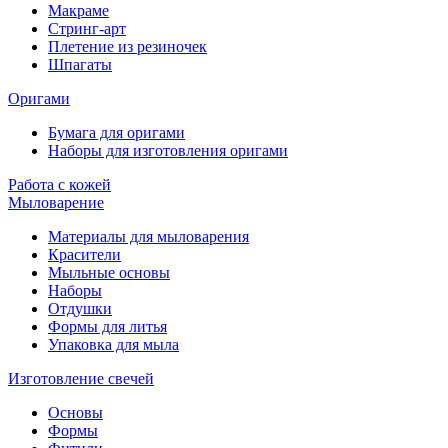
Макраме
Стринг-арт
Плетение из резиночек
Шпагаты
Оригами
Бумага для оригами
Наборы для изготовления оригами
Работа с кожей
Мыловарение
Материалы для мыловарения
Красители
Мыльные основы
Наборы
Отдушки
Формы для литья
Упаковка для мыла
Изготовление свечей
Основы
Формы