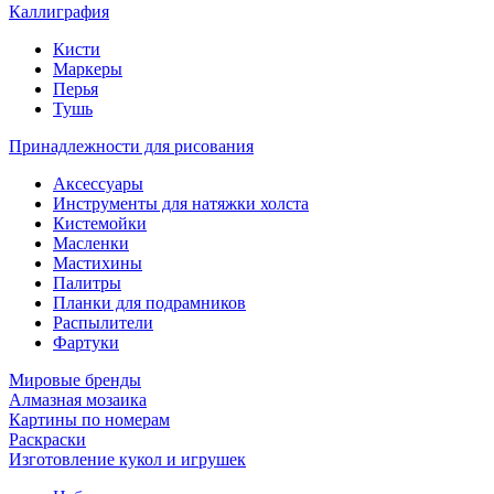
Каллиграфия
Кисти
Маркеры
Перья
Тушь
Принадлежности для рисования
Аксессуары
Инструменты для натяжки холста
Кистемойки
Масленки
Мастихины
Палитры
Планки для подрамников
Распылители
Фартуки
Мировые бренды
Алмазная мозаика
Картины по номерам
Раскраски
Изготовление кукол и игрушек