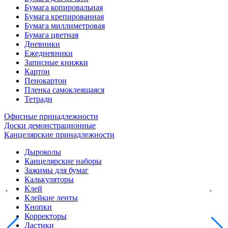
Бумага копировальная
Бумага крепированная
Бумага миллиметровая
Бумага цветная
Дневники
Ежедневники
Записные книжки
Картон
Пенокартон
Пленка самоклеящаяся
Тетради
Офисные принадлежности
Доски демонстрационные
Канцелярские принадлежности
Дыроколы
Канцелярские наборы
Зажимы для бумаг
Калькуляторы
Клей
Клейкие ленты
Кнопки
Корректоры
Ластики