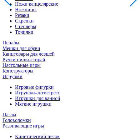
Ножи канцелярские
Ножницы
Резаки
Скрепки
Степлеры
Точилки
Пеналы
Мешки для обуви
Канцтовары для левшей
Ручки пиши-стирай
Настольные игры
Конструкторы
Игрушки
Игровые фигурки
Игрушки-антистресс
Игрушки для ванной
Мягкие игрушки
Пазлы
Головоломки
Развивающие игры
Кинетический песок