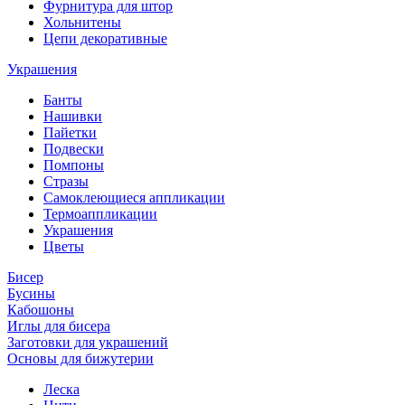
Фурнитура для штор
Хольнитены
Цепи декоративные
Украшения
Банты
Нашивки
Пайетки
Подвески
Помпоны
Стразы
Самоклеющиеся аппликации
Термоаппликации
Украшения
Цветы
Бисер
Бусины
Кабошоны
Иглы для бисера
Заготовки для украшений
Основы для бижутерии
Леска