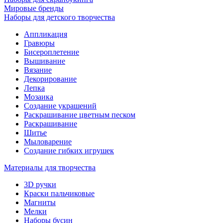
Мировые бренды
Наборы для детского творчества
Аппликация
Гравюры
Бисероплетение
Вышивание
Вязание
Декорирование
Лепка
Мозаика
Создание украшений
Раскрашивание цветным песком
Раскрашивание
Шитье
Мыловарение
Создание гибких игрушек
Материалы для творчества
3D ручки
Краски пальчиковые
Магниты
Мелки
Наборы бусин