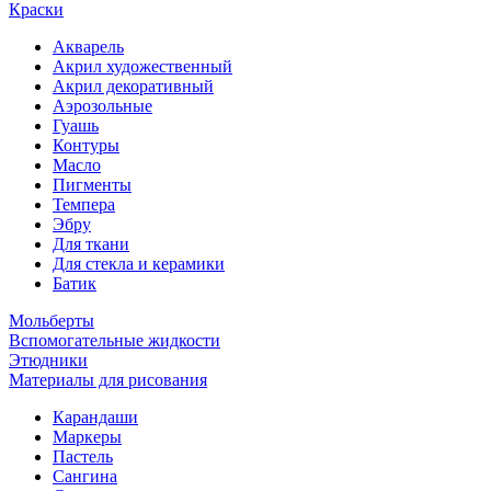
Краски
Акварель
Акрил художественный
Акрил декоративный
Аэрозольные
Гуашь
Контуры
Масло
Пигменты
Темпера
Эбру
Для ткани
Для стекла и керамики
Батик
Мольберты
Вспомогательные жидкости
Этюдники
Материалы для рисования
Карандаши
Маркеры
Пастель
Сангина