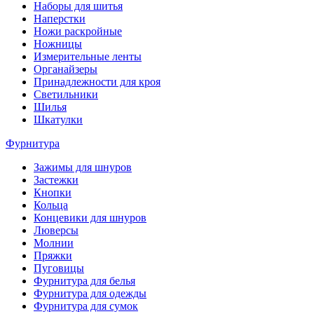
Наборы для шитья
Наперстки
Ножи раскройные
Ножницы
Измерительные ленты
Органайзеры
Принадлежности для кроя
Светильники
Шилья
Шкатулки
Фурнитура
Зажимы для шнуров
Застежки
Кнопки
Кольца
Концевики для шнуров
Люверсы
Молнии
Пряжки
Пуговицы
Фурнитура для белья
Фурнитура для одежды
Фурнитура для сумок