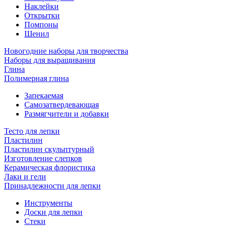
Наклейки
Открытки
Помпоны
Шенил
Новогодние наборы для творчества
Наборы для выращивания
Глина
Полимерная глина
Запекаемая
Самозатвердевающая
Размягчители и добавки
Тесто для лепки
Пластилин
Пластилин скульптурный
Изготовление слепков
Керамическая флористика
Лаки и гели
Принадлежности для лепки
Инструменты
Доски для лепки
Стеки