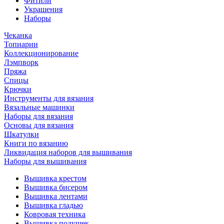
Фитили
Украшения
Наборы
Чеканка
Топиарии
Коллекционирование
Лэмпворк
Пряжа
Спицы
Крючки
Инструменты для вязания
Вязальные машинки
Наборы для вязания
Основы для вязания
Шкатулки
Книги по вязанию
Ликвидация наборов для вышивания
Наборы для вышивания
Вышивка крестом
Вышивка бисером
Вышивка лентами
Вышивка гладью
Ковровая техника
Вышивка подушек