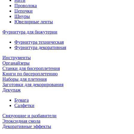
Нити
Проволока
Цепочки
Шнуры
Ювелирные ленты
Фурнитура для бижутерии
Фурнитура техническая
Фурнитура декоративная
Инструменты
Органайзеры
Станки для бисероплетения
Книги по бисероплетению
Наборы для плетения
Заготовки для декорирования
Декупаж
Бумага
Салфетки
Связующие и разбавители
Эпоксидная смола
Декоративные эффекты