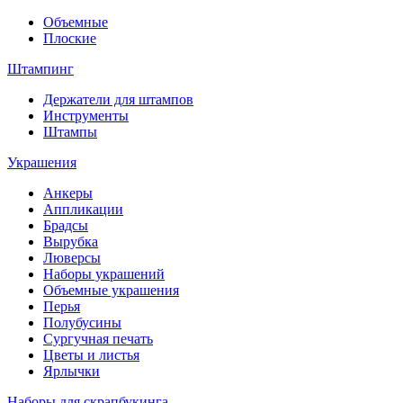
Объемные
Плоские
Штампинг
Держатели для штампов
Инструменты
Штампы
Украшения
Анкеры
Аппликации
Брадсы
Вырубка
Люверсы
Наборы украшений
Объемные украшения
Перья
Полубусины
Сургучная печать
Цветы и листья
Ярлычки
Наборы для скрапбукинга