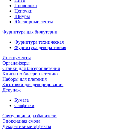
Нити
Проволока
Цепочки
Шнуры
Ювелирные ленты
Фурнитура для бижутерии
Фурнитура техническая
Фурнитура декоративная
Инструменты
Органайзеры
Станки для бисероплетения
Книги по бисероплетению
Наборы для плетения
Заготовки для декорирования
Декупаж
Бумага
Салфетки
Связующие и разбавители
Эпоксидная смола
Декоративные эффекты