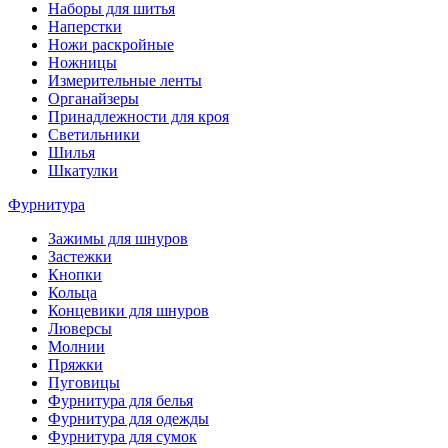
Наборы для шитья
Наперстки
Ножи раскройные
Ножницы
Измерительные ленты
Органайзеры
Принадлежности для кроя
Светильники
Шилья
Шкатулки
Фурнитура
Зажимы для шнуров
Застежки
Кнопки
Кольца
Концевики для шнуров
Люверсы
Молнии
Пряжки
Пуговицы
Фурнитура для белья
Фурнитура для одежды
Фурнитура для сумок