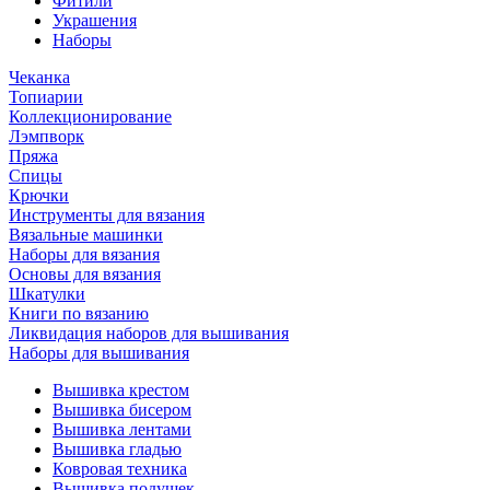
Фитили
Украшения
Наборы
Чеканка
Топиарии
Коллекционирование
Лэмпворк
Пряжа
Спицы
Крючки
Инструменты для вязания
Вязальные машинки
Наборы для вязания
Основы для вязания
Шкатулки
Книги по вязанию
Ликвидация наборов для вышивания
Наборы для вышивания
Вышивка крестом
Вышивка бисером
Вышивка лентами
Вышивка гладью
Ковровая техника
Вышивка подушек