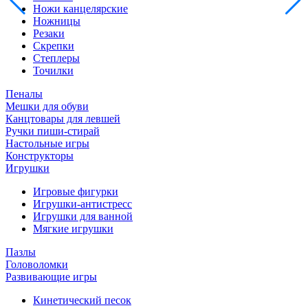
Ножи канцелярские
Ножницы
Резаки
Скрепки
Степлеры
Точилки
Пеналы
Мешки для обуви
Канцтовары для левшей
Ручки пиши-стирай
Настольные игры
Конструкторы
Игрушки
Игровые фигурки
Игрушки-антистресс
Игрушки для ванной
Мягкие игрушки
Пазлы
Головоломки
Развивающие игры
Кинетический песок