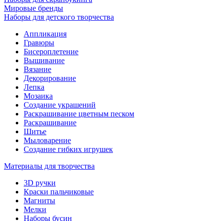
Мировые бренды
Наборы для детского творчества
Аппликация
Гравюры
Бисероплетение
Вышивание
Вязание
Декорирование
Лепка
Мозаика
Создание украшений
Раскрашивание цветным песком
Раскрашивание
Шитье
Мыловарение
Создание гибких игрушек
Материалы для творчества
3D ручки
Краски пальчиковые
Магниты
Мелки
Наборы бусин