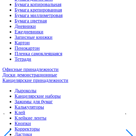
Бумага копировальная
Бумага крепированная
Бумага миллиметровая
Бумага цветная
Дневники
Ежедневники
Записные книжки
Картон
Пенокартон
Пленка самоклеящаяся
Тетради
Офисные принадлежности
Доски демонстрационные
Канцелярские принадлежности
Дыроколы
Канцелярские наборы
Зажимы для бумаг
Калькуляторы
Клей
Клейкие ленты
Кнопки
Корректоры
Ластики