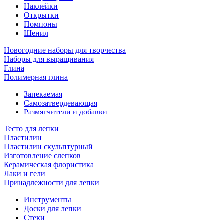
Наклейки
Открытки
Помпоны
Шенил
Новогодние наборы для творчества
Наборы для выращивания
Глина
Полимерная глина
Запекаемая
Самозатвердевающая
Размягчители и добавки
Тесто для лепки
Пластилин
Пластилин скульптурный
Изготовление слепков
Керамическая флористика
Лаки и гели
Принадлежности для лепки
Инструменты
Доски для лепки
Стеки