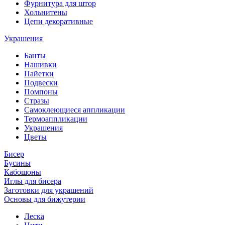
Фурнитура для штор
Хольнитены
Цепи декоративные
Украшения
Банты
Нашивки
Пайетки
Подвески
Помпоны
Стразы
Самоклеющиеся аппликации
Термоаппликации
Украшения
Цветы
Бисер
Бусины
Кабошоны
Иглы для бисера
Заготовки для украшений
Основы для бижутерии
Леска