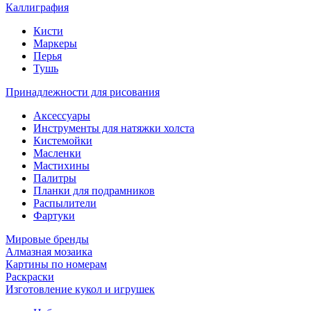
Каллиграфия
Кисти
Маркеры
Перья
Тушь
Принадлежности для рисования
Аксессуары
Инструменты для натяжки холста
Кистемойки
Масленки
Мастихины
Палитры
Планки для подрамников
Распылители
Фартуки
Мировые бренды
Алмазная мозаика
Картины по номерам
Раскраски
Изготовление кукол и игрушек