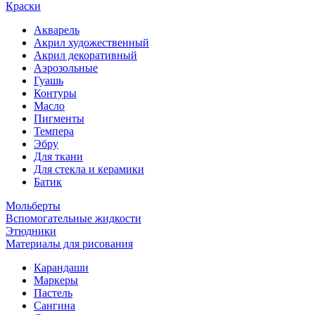
Краски
Акварель
Акрил художественный
Акрил декоративный
Аэрозольные
Гуашь
Контуры
Масло
Пигменты
Темпера
Эбру
Для ткани
Для стекла и керамики
Батик
Мольберты
Вспомогательные жидкости
Этюдники
Материалы для рисования
Карандаши
Маркеры
Пастель
Сангина