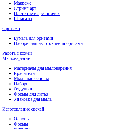
Макраме
Стринг-арт
Плетение из резиночек
Шпагаты
Оригами
Бумага для оригами
Наборы для изготовления оригами
Работа с кожей
Мыловарение
Материалы для мыловарения
Красители
Мыльные основы
Наборы
Отдушки
Формы для литья
Упаковка для мыла
Изготовление свечей
Основы
Формы