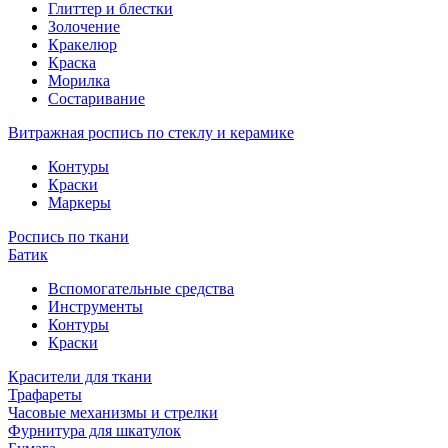
Глиттер и блестки
Золочение
Кракелюр
Краска
Морилка
Состаривание
Витражная роспись по стеклу и керамике
Контуры
Краски
Маркеры
Роспись по ткани
Батик
Вспомогательные средства
Инструменты
Контуры
Краски
Красители для ткани
Трафареты
Часовые механизмы и стрелки
Фурнитура для шкатулок