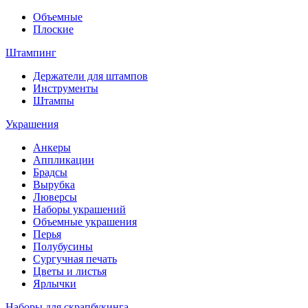
Объемные
Плоские
Штампинг
Держатели для штампов
Инструменты
Штампы
Украшения
Анкеры
Аппликации
Брадсы
Вырубка
Люверсы
Наборы украшений
Объемные украшения
Перья
Полубусины
Сургучная печать
Цветы и листья
Ярлычки
Наборы для скрапбукинга