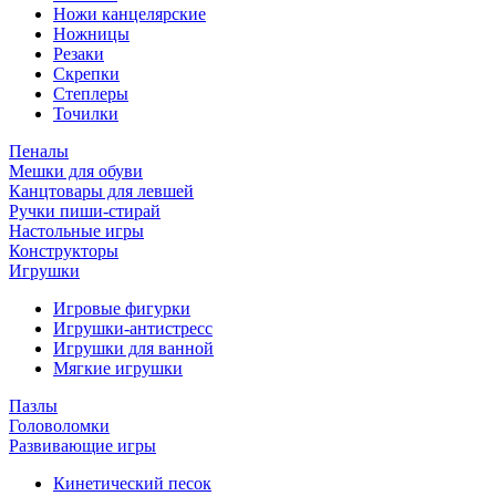
Ножи канцелярские
Ножницы
Резаки
Скрепки
Степлеры
Точилки
Пеналы
Мешки для обуви
Канцтовары для левшей
Ручки пиши-стирай
Настольные игры
Конструкторы
Игрушки
Игровые фигурки
Игрушки-антистресс
Игрушки для ванной
Мягкие игрушки
Пазлы
Головоломки
Развивающие игры
Кинетический песок