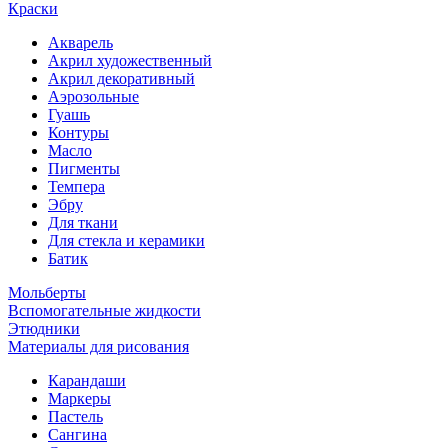
Краски
Акварель
Акрил художественный
Акрил декоративный
Аэрозольные
Гуашь
Контуры
Масло
Пигменты
Темпера
Эбру
Для ткани
Для стекла и керамики
Батик
Мольберты
Вспомогательные жидкости
Этюдники
Материалы для рисования
Карандаши
Маркеры
Пастель
Сангина