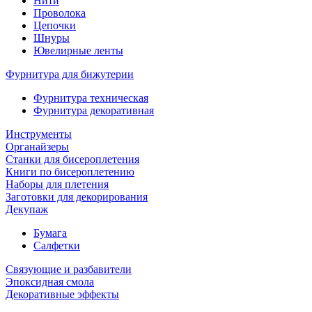
Нити
Проволока
Цепочки
Шнуры
Ювелирные ленты
Фурнитура для бижутерии
Фурнитура техническая
Фурнитура декоративная
Инструменты
Органайзеры
Станки для бисероплетения
Книги по бисероплетению
Наборы для плетения
Заготовки для декорирования
Декупаж
Бумага
Салфетки
Связующие и разбавители
Эпоксидная смола
Декоративные эффекты