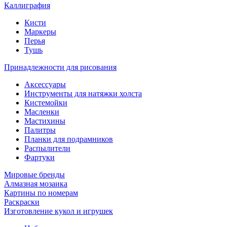
Каллиграфия
Кисти
Маркеры
Перья
Тушь
Принадлежности для рисования
Аксессуары
Инструменты для натяжки холста
Кистемойки
Масленки
Мастихины
Палитры
Планки для подрамников
Распылители
Фартуки
Мировые бренды
Алмазная мозаика
Картины по номерам
Раскраски
Изготовление кукол и игрушек