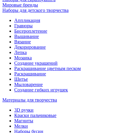
Мировые бренды
Наборы для детского творчества
Аппликация
Гравюры
Бисероплетение
Вышивание
Вязание
Декорирование
Лепка
Мозаика
Создание украшений
Раскрашивание цветным песком
Раскрашивание
Шитье
Мыловарение
Создание гибких игрушек
Материалы для творчества
3D ручки
Краски пальчиковые
Магниты
Мелки
Наборы бусин