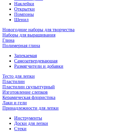
Наклейки
Открытки
Помпоны
Шенил
Новогодние наборы для творчества
Наборы для выращивания
Глина
Полимерная глина
Запекаемая
Самозатвердевающая
Размягчители и добавки
Тесто для лепки
Пластилин
Пластилин скульптурный
Изготовление слепков
Керамическая флористика
Лаки и гели
Принадлежности для лепки
Инструменты
Доски для лепки
Стеки