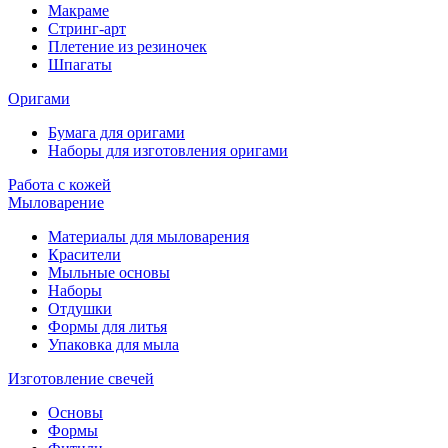
Макраме
Стринг-арт
Плетение из резиночек
Шпагаты
Оригами
Бумага для оригами
Наборы для изготовления оригами
Работа с кожей
Мыловарение
Материалы для мыловарения
Красители
Мыльные основы
Наборы
Отдушки
Формы для литья
Упаковка для мыла
Изготовление свечей
Основы
Формы