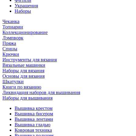
Фитили
Украшения
Наборы
Чеканка
Топиарии
Коллекционирование
Лэмпворк
Пряжа
Спицы
Крючки
Инструменты для вязания
Вязальные машинки
Наборы для вязания
Основы для вязания
Шкатулки
Книги по вязанию
Ликвидация наборов для вышивания
Наборы для вышивания
Вышивка крестом
Вышивка бисером
Вышивка лентами
Вышивка гладью
Ковровая техника
Вышивка подушек