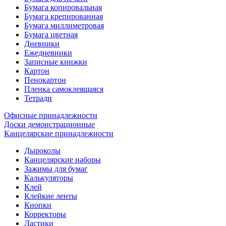
Бумага копировальная
Бумага крепированная
Бумага миллиметровая
Бумага цветная
Дневники
Ежедневники
Записные книжки
Картон
Пенокартон
Пленка самоклеящаяся
Тетради
Офисные принадлежности
Доски демонстрационные
Канцелярские принадлежности
Дыроколы
Канцелярские наборы
Зажимы для бумаг
Калькуляторы
Клей
Клейкие ленты
Кнопки
Корректоры
Ластики