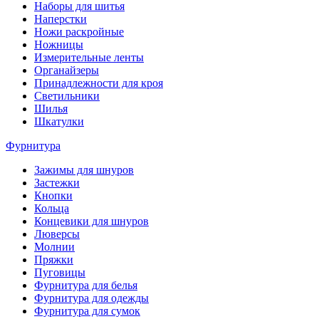
Наборы для шитья
Наперстки
Ножи раскройные
Ножницы
Измерительные ленты
Органайзеры
Принадлежности для кроя
Светильники
Шилья
Шкатулки
Фурнитура
Зажимы для шнуров
Застежки
Кнопки
Кольца
Концевики для шнуров
Люверсы
Молнии
Пряжки
Пуговицы
Фурнитура для белья
Фурнитура для одежды
Фурнитура для сумок