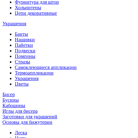
Фурнитура для штор
Хольнитены
Цепи декоративные
Украшения
Банты
Нашивки
Пайетки
Подвески
Помпоны
Стразы
Самоклеющиеся аппликации
Термоаппликации
Украшения
Цветы
Бисер
Бусины
Кабошоны
Иглы для бисера
Заготовки для украшений
Основы для бижутерии
Леска