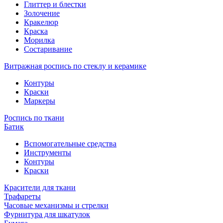
Глиттер и блестки
Золочение
Кракелюр
Краска
Морилка
Состаривание
Витражная роспись по стеклу и керамике
Контуры
Краски
Маркеры
Роспись по ткани
Батик
Вспомогательные средства
Инструменты
Контуры
Краски
Красители для ткани
Трафареты
Часовые механизмы и стрелки
Фурнитура для шкатулок