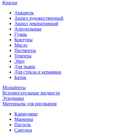
Краски
Акварель
Акрил художественный
Акрил декоративный
Аэрозольные
Гуашь
Контуры
Масло
Пигменты
Темпера
Эбру
Для ткани
Для стекла и керамики
Батик
Мольберты
Вспомогательные жидкости
Этюдники
Материалы для рисования
Карандаши
Маркеры
Пастель
Сангина