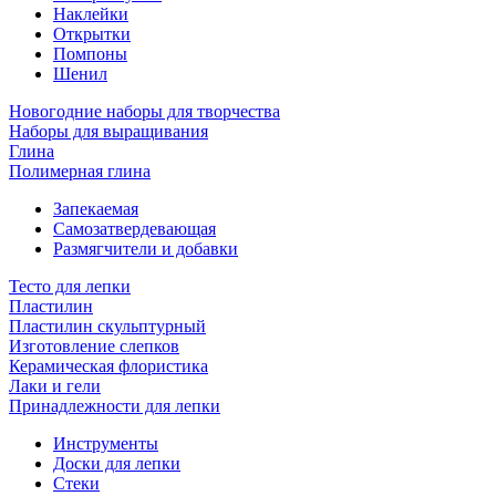
Наклейки
Открытки
Помпоны
Шенил
Новогодние наборы для творчества
Наборы для выращивания
Глина
Полимерная глина
Запекаемая
Самозатвердевающая
Размягчители и добавки
Тесто для лепки
Пластилин
Пластилин скульптурный
Изготовление слепков
Керамическая флористика
Лаки и гели
Принадлежности для лепки
Инструменты
Доски для лепки
Стеки