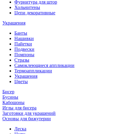
Фурнитура для штор
Хольнитены
Цепи декоративные
Украшения
Банты
Нашивки
Пайетки
Подвески
Помпоны
Стразы
Самоклеющиеся аппликации
Термоаппликации
Украшения
Цветы
Бисер
Бусины
Кабошоны
Иглы для бисера
Заготовки для украшений
Основы для бижутерии
Леска