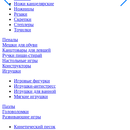
Ножи канцелярские
Ножницы
Резаки
Скрепки
Степлеры
Точилки
Пеналы
Мешки для обуви
Канцтовары для левшей
Ручки пиши-стирай
Настольные игры
Конструкторы
Игрушки
Игровые фигурки
Игрушки-антистресс
Игрушки для ванной
Мягкие игрушки
Пазлы
Головоломки
Развивающие игры
Кинетический песок