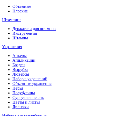
Объемные
Плоские
Штампинг
Держатели для штампов
Инструменты
Штампы
Украшения
Анкеры
Аппликации
Брадсы
Вырубка
Люверсы
Наборы украшений
Объемные украшения
Перья
Полубусины
Сургучная печать
Цветы и листья
Ярлычки
Наборы для скрапбукинга