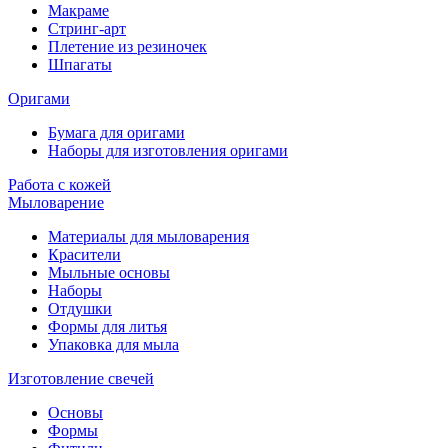
Макраме
Стринг-арт
Плетение из резиночек
Шпагаты
Оригами
Бумага для оригами
Наборы для изготовления оригами
Работа с кожей
Мыловарение
Материалы для мыловарения
Красители
Мыльные основы
Наборы
Отдушки
Формы для литья
Упаковка для мыла
Изготовление свечей
Основы
Формы