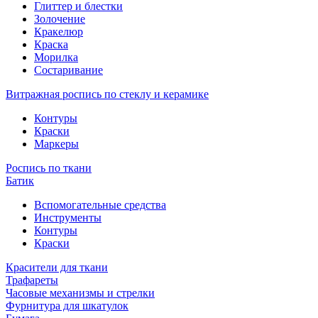
Глиттер и блестки
Золочение
Кракелюр
Краска
Морилка
Состаривание
Витражная роспись по стеклу и керамике
Контуры
Краски
Маркеры
Роспись по ткани
Батик
Вспомогательные средства
Инструменты
Контуры
Краски
Красители для ткани
Трафареты
Часовые механизмы и стрелки
Фурнитура для шкатулок