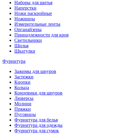
Наборы для шитья
Наперстки
Ножи раскройные
Ножницы
Измерительные ленты
Органайзеры
Принадлежности для кроя
Светильники
Шилья
Шкатулки
Фурнитура
Зажимы для шнуров
Застежки
Кнопки
Кольца
Концевики для шнуров
Люверсы
Молнии
Пряжки
Пуговицы
Фурнитура для белья
Фурнитура для одежды
Фурнитура для сумок