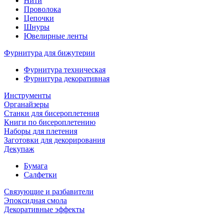
Нити
Проволока
Цепочки
Шнуры
Ювелирные ленты
Фурнитура для бижутерии
Фурнитура техническая
Фурнитура декоративная
Инструменты
Органайзеры
Станки для бисероплетения
Книги по бисероплетению
Наборы для плетения
Заготовки для декорирования
Декупаж
Бумага
Салфетки
Связующие и разбавители
Эпоксидная смола
Декоративные эффекты