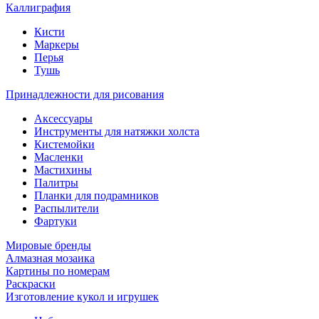
Каллиграфия
Кисти
Маркеры
Перья
Тушь
Принадлежности для рисования
Аксессуары
Инструменты для натяжки холста
Кистемойки
Масленки
Мастихины
Палитры
Планки для подрамников
Распылители
Фартуки
Мировые бренды
Алмазная мозаика
Картины по номерам
Раскраски
Изготовление кукол и игрушек