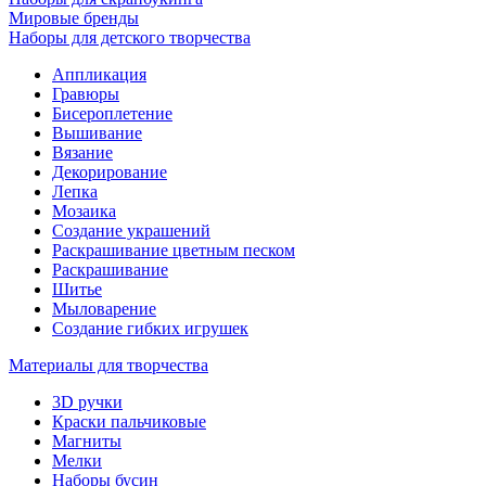
Мировые бренды
Наборы для детского творчества
Аппликация
Гравюры
Бисероплетение
Вышивание
Вязание
Декорирование
Лепка
Мозаика
Создание украшений
Раскрашивание цветным песком
Раскрашивание
Шитье
Мыловарение
Создание гибких игрушек
Материалы для творчества
3D ручки
Краски пальчиковые
Магниты
Мелки
Наборы бусин