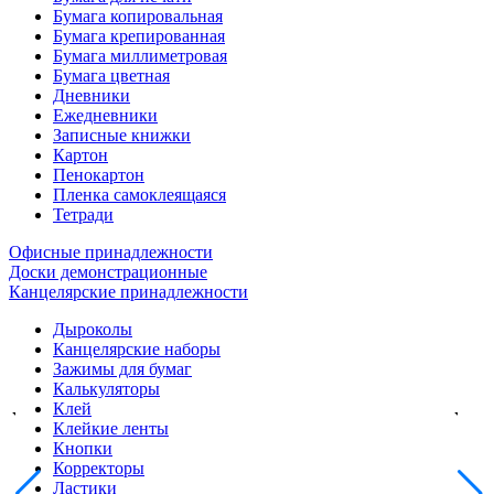
Бумага копировальная
Бумага крепированная
Бумага миллиметровая
Бумага цветная
Дневники
Ежедневники
Записные книжки
Картон
Пенокартон
Пленка самоклеящаяся
Тетради
Офисные принадлежности
Доски демонстрационные
Канцелярские принадлежности
Дыроколы
Канцелярские наборы
Зажимы для бумаг
Калькуляторы
Клей
Клейкие ленты
Кнопки
Корректоры
Ластики