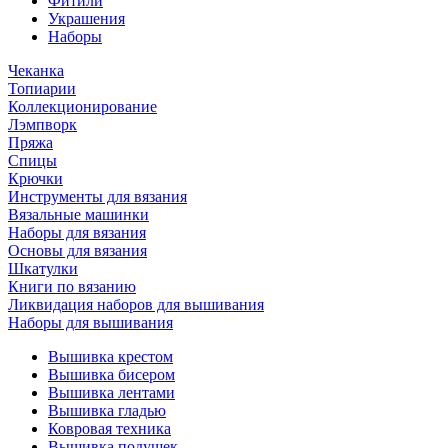
Фитили
Украшения
Наборы
Чеканка
Топиарии
Коллекционирование
Лэмпворк
Пряжа
Спицы
Крючки
Инструменты для вязания
Вязальные машинки
Наборы для вязания
Основы для вязания
Шкатулки
Книги по вязанию
Ликвидация наборов для вышивания
Наборы для вышивания
Вышивка крестом
Вышивка бисером
Вышивка лентами
Вышивка гладью
Ковровая техника
Вышивка подушек