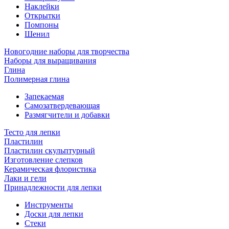
Наклейки
Открытки
Помпоны
Шенил
Новогодние наборы для творчества
Наборы для выращивания
Глина
Полимерная глина
Запекаемая
Самозатвердевающая
Размягчители и добавки
Тесто для лепки
Пластилин
Пластилин скульптурный
Изготовление слепков
Керамическая флористика
Лаки и гели
Принадлежности для лепки
Инструменты
Доски для лепки
Стеки