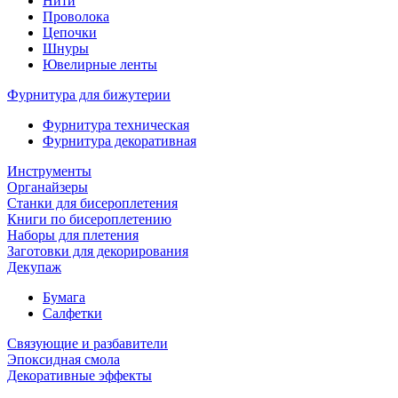
Нити
Проволока
Цепочки
Шнуры
Ювелирные ленты
Фурнитура для бижутерии
Фурнитура техническая
Фурнитура декоративная
Инструменты
Органайзеры
Станки для бисероплетения
Книги по бисероплетению
Наборы для плетения
Заготовки для декорирования
Декупаж
Бумага
Салфетки
Связующие и разбавители
Эпоксидная смола
Декоративные эффекты