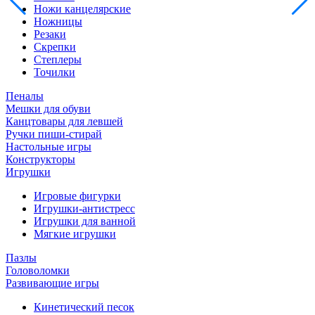
Ножи канцелярские
Ножницы
Резаки
Скрепки
Степлеры
Точилки
Пеналы
Мешки для обуви
Канцтовары для левшей
Ручки пиши-стирай
Настольные игры
Конструкторы
Игрушки
Игровые фигурки
Игрушки-антистресс
Игрушки для ванной
Мягкие игрушки
Пазлы
Головоломки
Развивающие игры
Кинетический песок