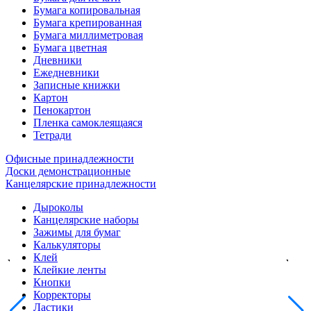
Бумага копировальная
Бумага крепированная
Бумага миллиметровая
Бумага цветная
Дневники
Ежедневники
Записные книжки
Картон
Пенокартон
Пленка самоклеящаяся
Тетради
Офисные принадлежности
Доски демонстрационные
Канцелярские принадлежности
Дыроколы
Канцелярские наборы
Зажимы для бумаг
Калькуляторы
Клей
Клейкие ленты
Кнопки
Корректоры
Ластики