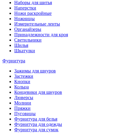
Наборы для шитья
Наперстки
Ножи раскройные
Ножницы
Измерительные ленты
Органайзеры
Принадлежности для кроя
Светильники
Шилья
Шкатулки
Фурнитура
Зажимы для шнуров
Застежки
Кнопки
Кольца
Концевики для шнуров
Люверсы
Молнии
Пряжки
Пуговицы
Фурнитура для белья
Фурнитура для одежды
Фурнитура для сумок