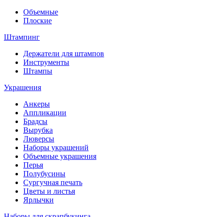
Объемные
Плоские
Штампинг
Держатели для штампов
Инструменты
Штампы
Украшения
Анкеры
Аппликации
Брадсы
Вырубка
Люверсы
Наборы украшений
Объемные украшения
Перья
Полубусины
Сургучная печать
Цветы и листья
Ярлычки
Наборы для скрапбукинга