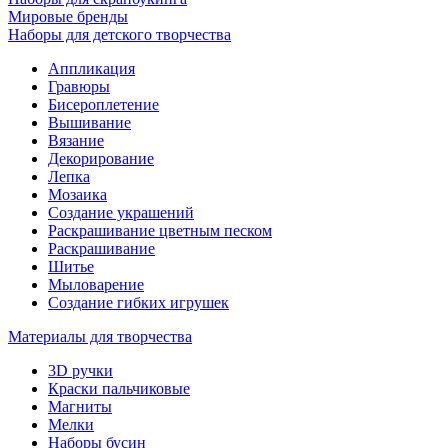
Мировые бренды
Наборы для детского творчества
Аппликация
Гравюры
Бисероплетение
Вышивание
Вязание
Декорирование
Лепка
Мозаика
Создание украшений
Раскрашивание цветным песком
Раскрашивание
Шитье
Мыловарение
Создание гибких игрушек
Материалы для творчества
3D ручки
Краски пальчиковые
Магниты
Мелки
Наборы бусин