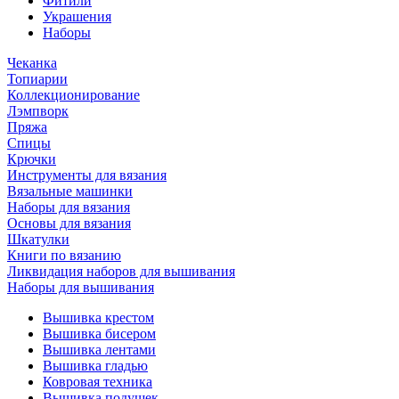
Фитили
Украшения
Наборы
Чеканка
Топиарии
Коллекционирование
Лэмпворк
Пряжа
Спицы
Крючки
Инструменты для вязания
Вязальные машинки
Наборы для вязания
Основы для вязания
Шкатулки
Книги по вязанию
Ликвидация наборов для вышивания
Наборы для вышивания
Вышивка крестом
Вышивка бисером
Вышивка лентами
Вышивка гладью
Ковровая техника
Вышивка подушек