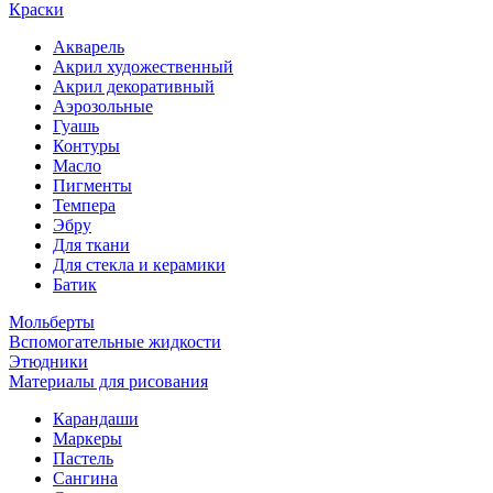
Краски
Акварель
Акрил художественный
Акрил декоративный
Аэрозольные
Гуашь
Контуры
Масло
Пигменты
Темпера
Эбру
Для ткани
Для стекла и керамики
Батик
Мольберты
Вспомогательные жидкости
Этюдники
Материалы для рисования
Карандаши
Маркеры
Пастель
Сангина