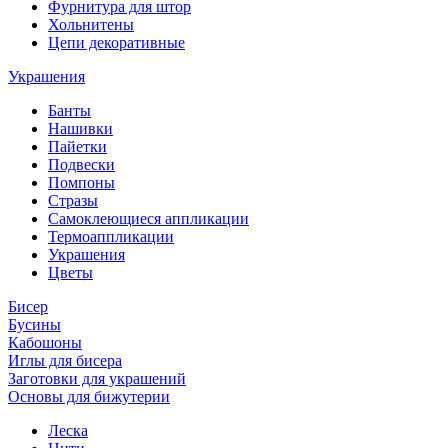
Фурнитура для штор
Хольнитены
Цепи декоративные
Украшения
Банты
Нашивки
Пайетки
Подвески
Помпоны
Стразы
Самоклеющиеся аппликации
Термоаппликации
Украшения
Цветы
Бисер
Бусины
Кабошоны
Иглы для бисера
Заготовки для украшений
Основы для бижутерии
Леска