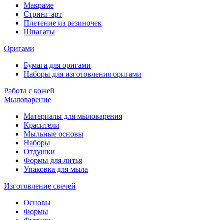
Макраме
Стринг-арт
Плетение из резиночек
Шпагаты
Оригами
Бумага для оригами
Наборы для изготовления оригами
Работа с кожей
Мыловарение
Материалы для мыловарения
Красители
Мыльные основы
Наборы
Отдушки
Формы для литья
Упаковка для мыла
Изготовление свечей
Основы
Формы