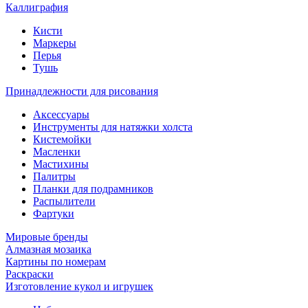
Каллиграфия
Кисти
Маркеры
Перья
Тушь
Принадлежности для рисования
Аксессуары
Инструменты для натяжки холста
Кистемойки
Масленки
Мастихины
Палитры
Планки для подрамников
Распылители
Фартуки
Мировые бренды
Алмазная мозаика
Картины по номерам
Раскраски
Изготовление кукол и игрушек