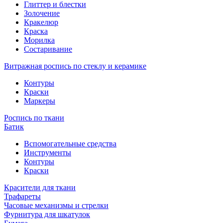
Глиттер и блестки
Золочение
Кракелюр
Краска
Морилка
Состаривание
Витражная роспись по стеклу и керамике
Контуры
Краски
Маркеры
Роспись по ткани
Батик
Вспомогательные средства
Инструменты
Контуры
Краски
Красители для ткани
Трафареты
Часовые механизмы и стрелки
Фурнитура для шкатулок