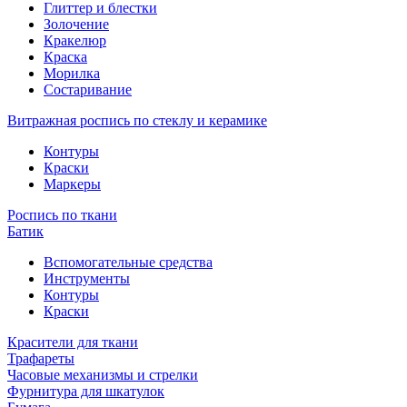
Глиттер и блестки
Золочение
Кракелюр
Краска
Морилка
Состаривание
Витражная роспись по стеклу и керамике
Контуры
Краски
Маркеры
Роспись по ткани
Батик
Вспомогательные средства
Инструменты
Контуры
Краски
Красители для ткани
Трафареты
Часовые механизмы и стрелки
Фурнитура для шкатулок