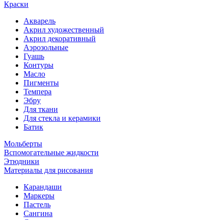
Краски
Акварель
Акрил художественный
Акрил декоративный
Аэрозольные
Гуашь
Контуры
Масло
Пигменты
Темпера
Эбру
Для ткани
Для стекла и керамики
Батик
Мольберты
Вспомогательные жидкости
Этюдники
Материалы для рисования
Карандаши
Маркеры
Пастель
Сангина