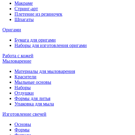
Макраме
Стринг-арт
Плетение из резиночек
Шпагаты
Оригами
Бумага для оригами
Наборы для изготовления оригами
Работа с кожей
Мыловарение
Материалы для мыловарения
Красители
Мыльные основы
Наборы
Отдушки
Формы для литья
Упаковка для мыла
Изготовление свечей
Основы
Формы