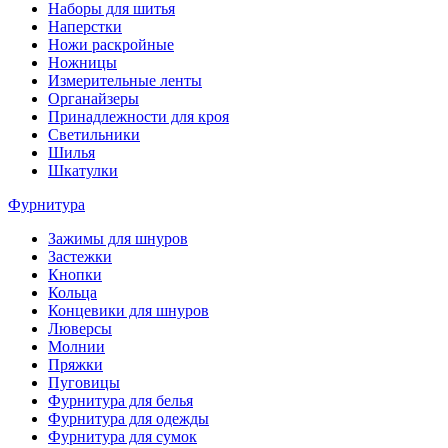
Наборы для шитья
Наперстки
Ножи раскройные
Ножницы
Измерительные ленты
Органайзеры
Принадлежности для кроя
Светильники
Шилья
Шкатулки
Фурнитура
Зажимы для шнуров
Застежки
Кнопки
Кольца
Концевики для шнуров
Люверсы
Молнии
Пряжки
Пуговицы
Фурнитура для белья
Фурнитура для одежды
Фурнитура для сумок