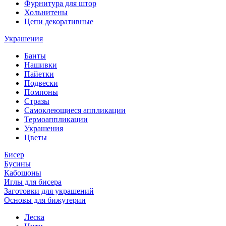
Фурнитура для штор
Хольнитены
Цепи декоративные
Украшения
Банты
Нашивки
Пайетки
Подвески
Помпоны
Стразы
Самоклеющиеся аппликации
Термоаппликации
Украшения
Цветы
Бисер
Бусины
Кабошоны
Иглы для бисера
Заготовки для украшений
Основы для бижутерии
Леска