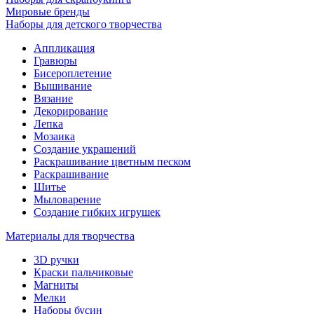
Мировые бренды
Наборы для детского творчества
Аппликация
Гравюры
Бисероплетение
Вышивание
Вязание
Декорирование
Лепка
Мозаика
Создание украшений
Раскрашивание цветным песком
Раскрашивание
Шитье
Мыловарение
Создание гибких игрушек
Материалы для творчества
3D ручки
Краски пальчиковые
Магниты
Мелки
Наборы бусин