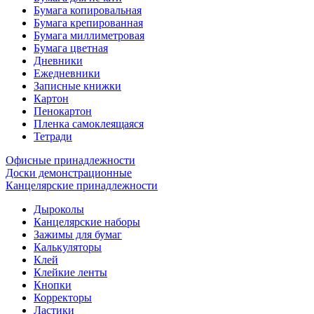
Бумага копировальная
Бумага крепированная
Бумага миллиметровая
Бумага цветная
Дневники
Ежедневники
Записные книжки
Картон
Пенокартон
Пленка самоклеящаяся
Тетради
Офисные принадлежности
Доски демонстрационные
Канцелярские принадлежности
Дыроколы
Канцелярские наборы
Зажимы для бумаг
Калькуляторы
Клей
Клейкие ленты
Кнопки
Корректоры
Ластики