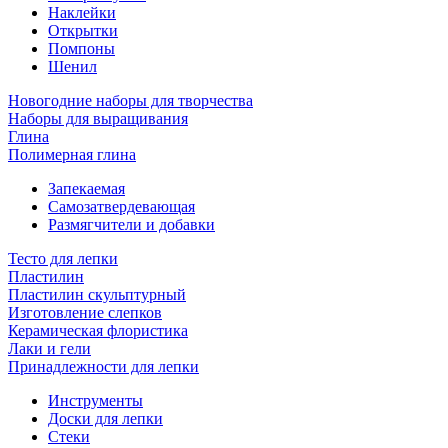
Наклейки
Открытки
Помпоны
Шенил
Новогодние наборы для творчества
Наборы для выращивания
Глина
Полимерная глина
Запекаемая
Самозатвердевающая
Размягчители и добавки
Тесто для лепки
Пластилин
Пластилин скульптурный
Изготовление слепков
Керамическая флористика
Лаки и гели
Принадлежности для лепки
Инструменты
Доски для лепки
Стеки