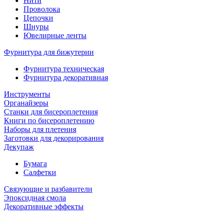
Нити
Проволока
Цепочки
Шнуры
Ювелирные ленты
Фурнитура для бижутерии
Фурнитура техническая
Фурнитура декоративная
Инструменты
Органайзеры
Станки для бисероплетения
Книги по бисероплетению
Наборы для плетения
Заготовки для декорирования
Декупаж
Бумага
Салфетки
Связующие и разбавители
Эпоксидная смола
Декоративные эффекты