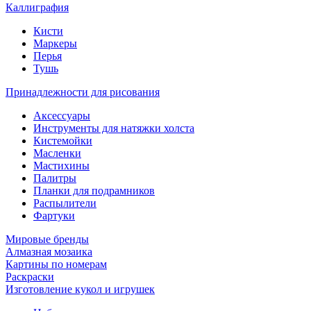
Каллиграфия
Кисти
Маркеры
Перья
Тушь
Принадлежности для рисования
Аксессуары
Инструменты для натяжки холста
Кистемойки
Масленки
Мастихины
Палитры
Планки для подрамников
Распылители
Фартуки
Мировые бренды
Алмазная мозаика
Картины по номерам
Раскраски
Изготовление кукол и игрушек