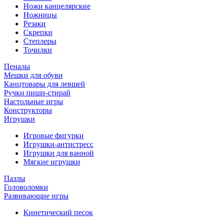
Ножи канцелярские
Ножницы
Резаки
Скрепки
Степлеры
Точилки
Пеналы
Мешки для обуви
Канцтовары для левшей
Ручки пиши-стирай
Настольные игры
Конструкторы
Игрушки
Игровые фигурки
Игрушки-антистресс
Игрушки для ванной
Мягкие игрушки
Пазлы
Головоломки
Развивающие игры
Кинетический песок