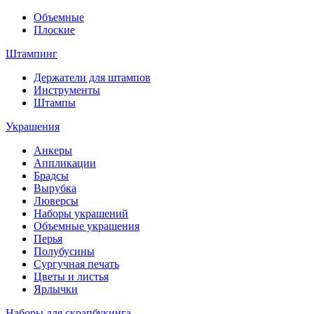
Объемные
Плоские
Штампинг
Держатели для штампов
Инструменты
Штампы
Украшения
Анкеры
Аппликации
Брадсы
Вырубка
Люверсы
Наборы украшений
Объемные украшения
Перья
Полубусины
Сургучная печать
Цветы и листья
Ярлычки
Наборы для скрапбукинга