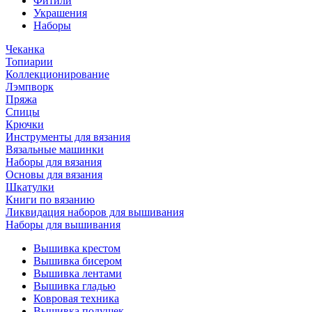
Фитили
Украшения
Наборы
Чеканка
Топиарии
Коллекционирование
Лэмпворк
Пряжа
Спицы
Крючки
Инструменты для вязания
Вязальные машинки
Наборы для вязания
Основы для вязания
Шкатулки
Книги по вязанию
Ликвидация наборов для вышивания
Наборы для вышивания
Вышивка крестом
Вышивка бисером
Вышивка лентами
Вышивка гладью
Ковровая техника
Вышивка подушек