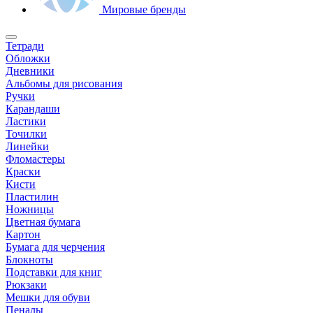
Мировые бренды
Тетради
Обложки
Дневники
Альбомы для рисования
Ручки
Карандаши
Ластики
Точилки
Линейки
Фломастеры
Краски
Кисти
Пластилин
Ножницы
Цветная бумага
Картон
Бумага для черчения
Блокноты
Подставки для книг
Рюкзаки
Мешки для обуви
Пеналы