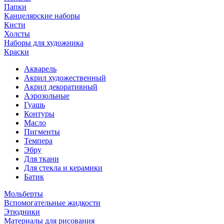
Папки
Канцелярские наборы
Кисти
Холсты
Наборы для художника
Краски
Акварель
Акрил художественный
Акрил декоративный
Аэрозольные
Гуашь
Контуры
Масло
Пигменты
Темпера
Эбру
Для ткани
Для стекла и керамики
Батик
Мольберты
Вспомогательные жидкости
Этюдники
Материалы для рисования