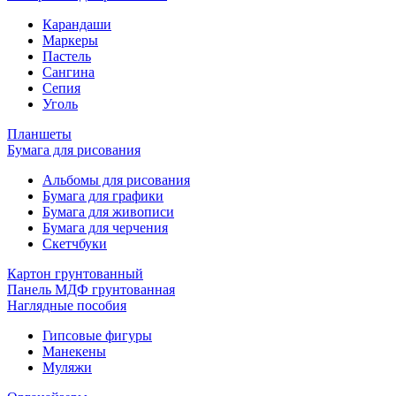
Карандаши
Маркеры
Пастель
Сангина
Сепия
Уголь
Планшеты
Бумага для рисования
Альбомы для рисования
Бумага для графики
Бумага для живописи
Бумага для черчения
Скетчбуки
Картон грунтованный
Панель МДФ грунтованная
Наглядные пособия
Гипсовые фигуры
Манекены
Муляжи