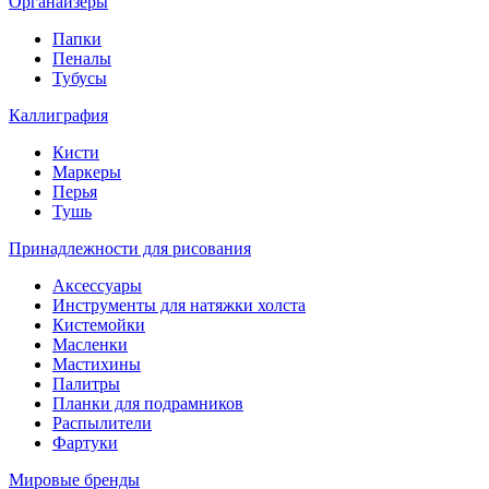
Органайзеры
Папки
Пеналы
Тубусы
Каллиграфия
Кисти
Маркеры
Перья
Тушь
Принадлежности для рисования
Аксессуары
Инструменты для натяжки холста
Кистемойки
Масленки
Мастихины
Палитры
Планки для подрамников
Распылители
Фартуки
Мировые бренды