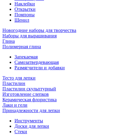
Наклейки
Открытки
Помпоны
Шенил
Новогодние наборы для творчества
Наборы для выращивания
Глина
Полимерная глина
Запекаемая
Самозатвердевающая
Размягчители и добавки
Тесто для лепки
Пластилин
Пластилин скульптурный
Изготовление слепков
Керамическая флористика
Лаки и гели
Принадлежности для лепки
Инструменты
Доски для лепки
Стеки