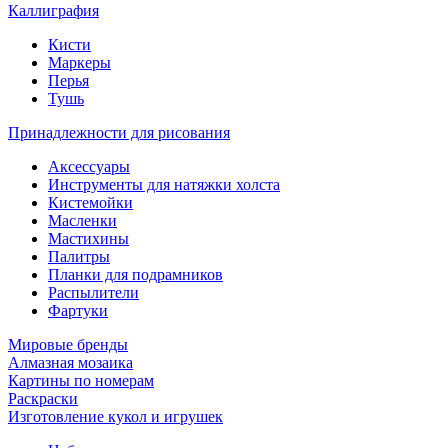
Каллиграфия
Кисти
Маркеры
Перья
Тушь
Принадлежности для рисования
Аксессуары
Инструменты для натяжки холста
Кистемойки
Масленки
Мастихины
Палитры
Планки для подрамников
Распылители
Фартуки
Мировые бренды
Алмазная мозаика
Картины по номерам
Раскраски
Изготовление кукол и игрушек