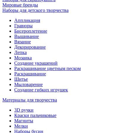
Мировые бренды
Наборы для детского творчества
Аппликация
Гравюры
Бисероплетение
Вышивание
Вязание
Декорирование
Лепка
Мозаика
Создание украшений
Раскрашивание цветным песком
Раскрашивание
Шитье
Мыловарение
Создание гибких игрушек
Материалы для творчества
3D ручки
Краски пальчиковые
Магниты
Мелки
Наборы бусин