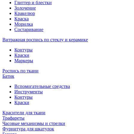
Глиттер и блестки
Золочение
Кракелюр
Краска
Морилка
Состаривание
Витражная роспись по стеклу и керамике
Контуры
Краски
Маркеры
Роспись по ткани
Батик
Вспомогательные средства
Инструменты
Контуры
Краски
Красители для ткани
Трафареты
Часовые механизмы и стрелки
Фурнитура для шкатулок