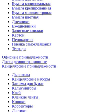
Бумага копировальная
Бумага крепированная
Бумага миллиметровая
Бумага цветная
Дневники
Ежедневники
Записные книжки
Картон
Пенокартон
Пленка самоклеящаяся
Тетради
Офисные принадлежности
Доски демонстрационные
Канцелярские принадлежности
Дыроколы
Канцелярские наборы
Зажимы для бумаг
Калькуляторы
Клей
Клейкие ленты
Кнопки
Корректоры
Ластики