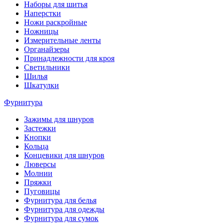
Наборы для шитья
Наперстки
Ножи раскройные
Ножницы
Измерительные ленты
Органайзеры
Принадлежности для кроя
Светильники
Шилья
Шкатулки
Фурнитура
Зажимы для шнуров
Застежки
Кнопки
Кольца
Концевики для шнуров
Люверсы
Молнии
Пряжки
Пуговицы
Фурнитура для белья
Фурнитура для одежды
Фурнитура для сумок