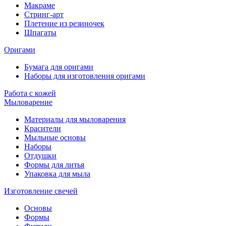
Макраме
Стринг-арт
Плетение из резиночек
Шпагаты
Оригами
Бумага для оригами
Наборы для изготовления оригами
Работа с кожей
Мыловарение
Материалы для мыловарения
Красители
Мыльные основы
Наборы
Отдушки
Формы для литья
Упаковка для мыла
Изготовление свечей
Основы
Формы