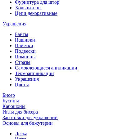
Фурнитура для штор
Хольнитены
Цепи декоративные
Украшения
Банты
Нашивки
Пайетки
Подвески
Помпоны
Стразы
Самоклеющиеся аппликации
Термоаппликации
Украшения
Цветы
Бисер
Бусины
Кабошоны
Иглы для бисера
Заготовки для украшений
Основы для бижутерии
Леска