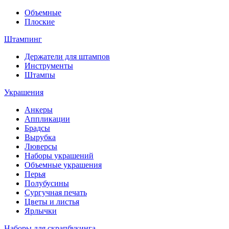
Объемные
Плоские
Штампинг
Держатели для штампов
Инструменты
Штампы
Украшения
Анкеры
Аппликации
Брадсы
Вырубка
Люверсы
Наборы украшений
Объемные украшения
Перья
Полубусины
Сургучная печать
Цветы и листья
Ярлычки
Наборы для скрапбукинга