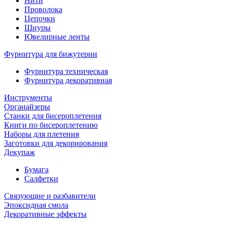
Нити
Проволока
Цепочки
Шнуры
Ювелирные ленты
Фурнитура для бижутерии
Фурнитура техническая
Фурнитура декоративная
Инструменты
Органайзеры
Станки для бисероплетения
Книги по бисероплетению
Наборы для плетения
Заготовки для декорирования
Декупаж
Бумага
Салфетки
Связующие и разбавители
Эпоксидная смола
Декоративные эффекты