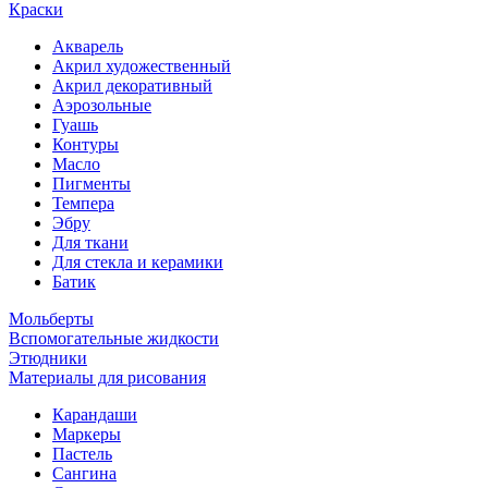
Краски
Акварель
Акрил художественный
Акрил декоративный
Аэрозольные
Гуашь
Контуры
Масло
Пигменты
Темпера
Эбру
Для ткани
Для стекла и керамики
Батик
Мольберты
Вспомогательные жидкости
Этюдники
Материалы для рисования
Карандаши
Маркеры
Пастель
Сангина