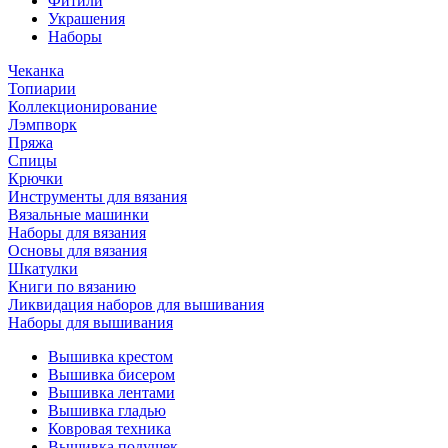
Фитили
Украшения
Наборы
Чеканка
Топиарии
Коллекционирование
Лэмпворк
Пряжа
Спицы
Крючки
Инструменты для вязания
Вязальные машинки
Наборы для вязания
Основы для вязания
Шкатулки
Книги по вязанию
Ликвидация наборов для вышивания
Наборы для вышивания
Вышивка крестом
Вышивка бисером
Вышивка лентами
Вышивка гладью
Ковровая техника
Вышивка подушек