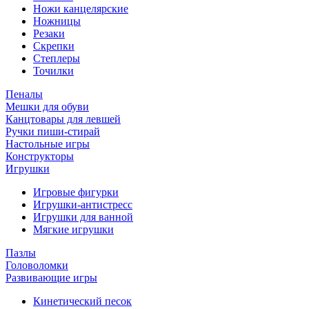
Ножи канцелярские
Ножницы
Резаки
Скрепки
Степлеры
Точилки
Пеналы
Мешки для обуви
Канцтовары для левшей
Ручки пиши-стирай
Настольные игры
Конструкторы
Игрушки
Игровые фигурки
Игрушки-антистресс
Игрушки для ванной
Мягкие игрушки
Пазлы
Головоломки
Развивающие игры
Кинетический песок