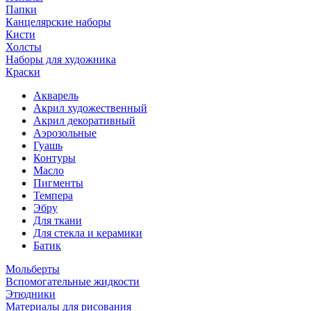
Папки
Канцелярские наборы
Кисти
Холсты
Наборы для художника
Краски
Акварель
Акрил художественный
Акрил декоративный
Аэрозольные
Гуашь
Контуры
Масло
Пигменты
Темпера
Эбру
Для ткани
Для стекла и керамики
Батик
Мольберты
Вспомогательные жидкости
Этюдники
Материалы для рисования