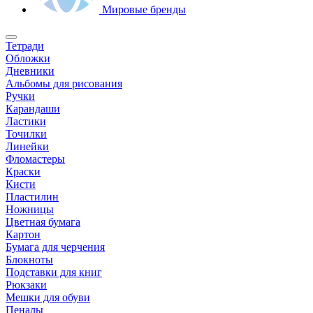
Мировые бренды
Тетради
Обложки
Дневники
Альбомы для рисования
Ручки
Карандаши
Ластики
Точилки
Линейки
Фломастеры
Краски
Кисти
Пластилин
Ножницы
Цветная бумага
Картон
Бумага для черчения
Блокноты
Подставки для книг
Рюкзаки
Мешки для обуви
Пеналы