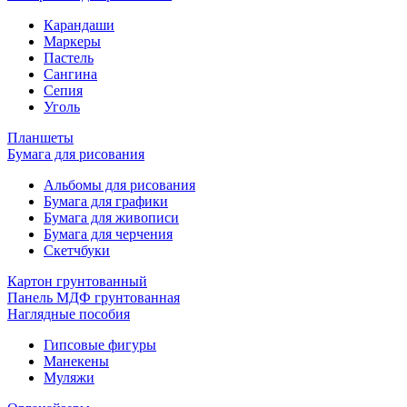
Карандаши
Маркеры
Пастель
Сангина
Сепия
Уголь
Планшеты
Бумага для рисования
Альбомы для рисования
Бумага для графики
Бумага для живописи
Бумага для черчения
Скетчбуки
Картон грунтованный
Панель МДФ грунтованная
Наглядные пособия
Гипсовые фигуры
Манекены
Муляжи