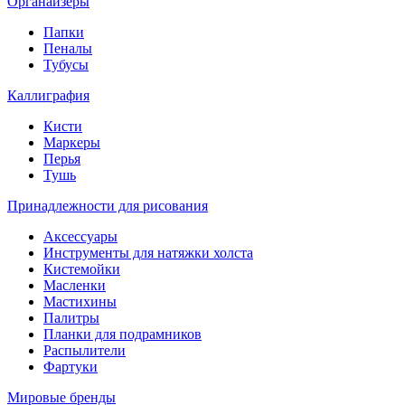
Органайзеры
Папки
Пеналы
Тубусы
Каллиграфия
Кисти
Маркеры
Перья
Тушь
Принадлежности для рисования
Аксессуары
Инструменты для натяжки холста
Кистемойки
Масленки
Мастихины
Палитры
Планки для подрамников
Распылители
Фартуки
Мировые бренды