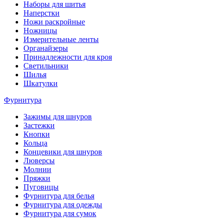
Наборы для шитья
Наперстки
Ножи раскройные
Ножницы
Измерительные ленты
Органайзеры
Принадлежности для кроя
Светильники
Шилья
Шкатулки
Фурнитура
Зажимы для шнуров
Застежки
Кнопки
Кольца
Концевики для шнуров
Люверсы
Молнии
Пряжки
Пуговицы
Фурнитура для белья
Фурнитура для одежды
Фурнитура для сумок