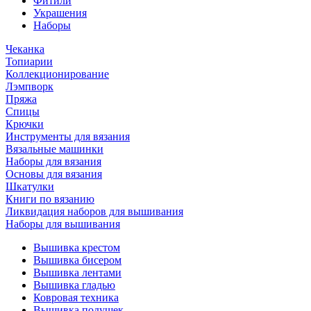
Фитили
Украшения
Наборы
Чеканка
Топиарии
Коллекционирование
Лэмпворк
Пряжа
Спицы
Крючки
Инструменты для вязания
Вязальные машинки
Наборы для вязания
Основы для вязания
Шкатулки
Книги по вязанию
Ликвидация наборов для вышивания
Наборы для вышивания
Вышивка крестом
Вышивка бисером
Вышивка лентами
Вышивка гладью
Ковровая техника
Вышивка подушек