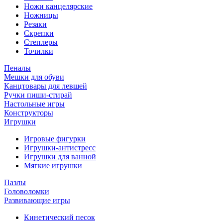
Ножи канцелярские
Ножницы
Резаки
Скрепки
Степлеры
Точилки
Пеналы
Мешки для обуви
Канцтовары для левшей
Ручки пиши-стирай
Настольные игры
Конструкторы
Игрушки
Игровые фигурки
Игрушки-антистресс
Игрушки для ванной
Мягкие игрушки
Пазлы
Головоломки
Развивающие игры
Кинетический песок