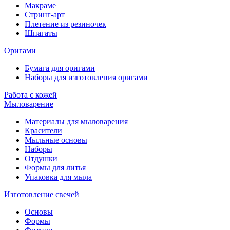
Макраме
Стринг-арт
Плетение из резиночек
Шпагаты
Оригами
Бумага для оригами
Наборы для изготовления оригами
Работа с кожей
Мыловарение
Материалы для мыловарения
Красители
Мыльные основы
Наборы
Отдушки
Формы для литья
Упаковка для мыла
Изготовление свечей
Основы
Формы