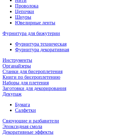
Нити
Проволока
Цепочки
Шнуры
Ювелирные ленты
Фурнитура для бижутерии
Фурнитура техническая
Фурнитура декоративная
Инструменты
Органайзеры
Станки для бисероплетения
Книги по бисероплетению
Наборы для плетения
Заготовки для декорирования
Декупаж
Бумага
Салфетки
Связующие и разбавители
Эпоксидная смола
Декоративные эффекты