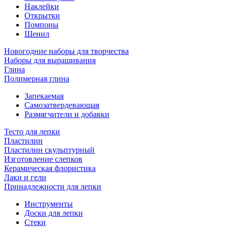
Наклейки
Открытки
Помпоны
Шенил
Новогодние наборы для творчества
Наборы для выращивания
Глина
Полимерная глина
Запекаемая
Самозатвердевающая
Размягчители и добавки
Тесто для лепки
Пластилин
Пластилин скульптурный
Изготовление слепков
Керамическая флористика
Лаки и гели
Принадлежности для лепки
Инструменты
Доски для лепки
Стеки