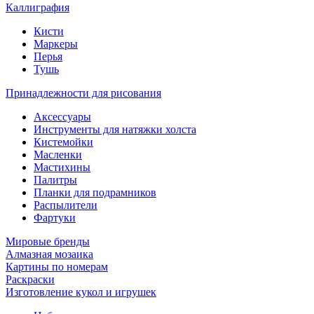
Каллиграфия
Кисти
Маркеры
Перья
Тушь
Принадлежности для рисования
Аксессуары
Инструменты для натяжки холста
Кистемойки
Масленки
Мастихины
Палитры
Планки для подрамников
Распылители
Фартуки
Мировые бренды
Алмазная мозаика
Картины по номерам
Раскраски
Изготовление кукол и игрушек