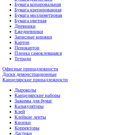
Бумага копировальная
Бумага крепированная
Бумага миллиметровая
Бумага цветная
Дневники
Ежедневники
Записные книжки
Картон
Пенокартон
Пленка самоклеящаяся
Тетради
Офисные принадлежности
Доски демонстрационные
Канцелярские принадлежности
Дыроколы
Канцелярские наборы
Зажимы для бумаг
Калькуляторы
Клей
Клейкие ленты
Кнопки
Корректоры
Ластики