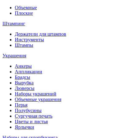
Объемные
Плоские
Штампинг
Держатели для штампов
Инструменты
Штампы
Украшения
Анкеры
Аппликации
Брадсы
Вырубка
Люверсы
Наборы украшений
Объемные украшения
Перья
Полубусины
Сургучная печать
Цветы и листья
Ярлычки
Наборы для скрапбукинга