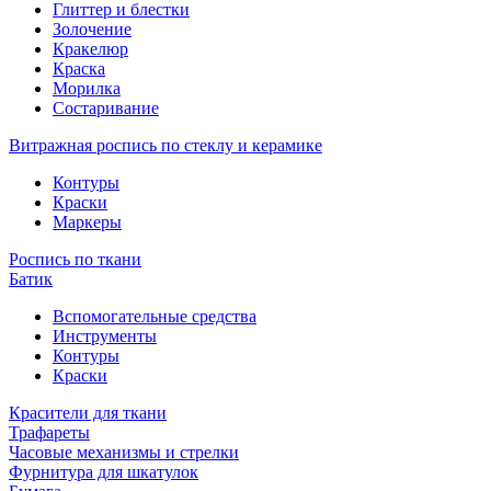
Глиттер и блестки
Золочение
Кракелюр
Краска
Морилка
Состаривание
Витражная роспись по стеклу и керамике
Контуры
Краски
Маркеры
Роспись по ткани
Батик
Вспомогательные средства
Инструменты
Контуры
Краски
Красители для ткани
Трафареты
Часовые механизмы и стрелки
Фурнитура для шкатулок