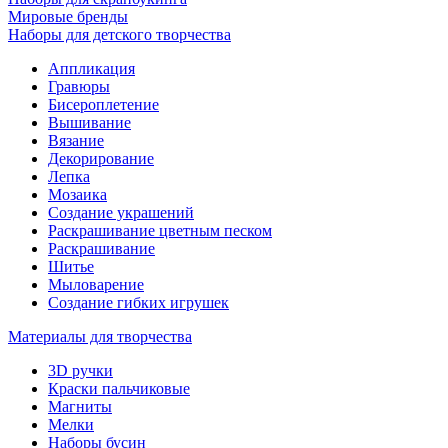
Мировые бренды
Наборы для детского творчества
Аппликация
Гравюры
Бисероплетение
Вышивание
Вязание
Декорирование
Лепка
Мозаика
Создание украшений
Раскрашивание цветным песком
Раскрашивание
Шитье
Мыловарение
Создание гибких игрушек
Материалы для творчества
3D ручки
Краски пальчиковые
Магниты
Мелки
Наборы бусин