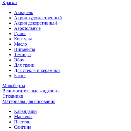
Краски
Акварель
Акрил художественный
Акрил декоративный
Аэрозольные
Гуашь
Контуры
Масло
Пигменты
Темпера
Эбру
Для ткани
Для стекла и керамики
Батик
Мольберты
Вспомогательные жидкости
Этюдники
Материалы для рисования
Карандаши
Маркеры
Пастель
Сангина