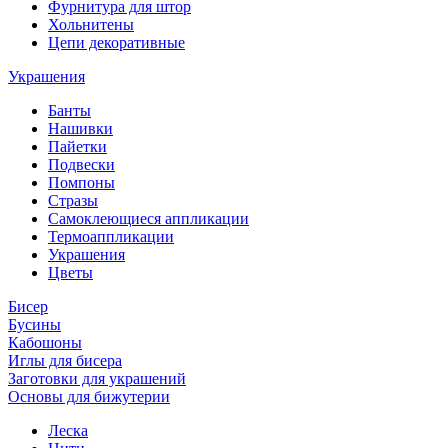
Фурнитура для штор
Хольнитены
Цепи декоративные
Украшения
Банты
Нашивки
Пайетки
Подвески
Помпоны
Стразы
Самоклеющиеся аппликации
Термоаппликации
Украшения
Цветы
Бисер
Бусины
Кабошоны
Иглы для бисера
Заготовки для украшений
Основы для бижутерии
Леска